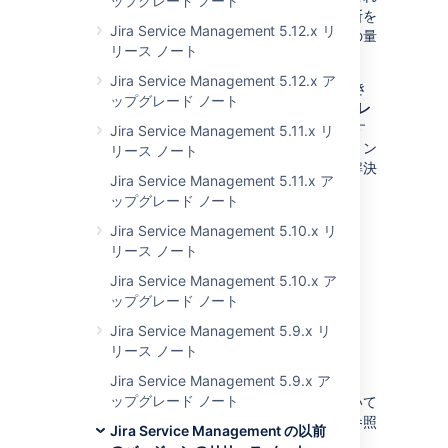
ップグレード ノート
で、必要な情報を取得する目的で、問題の診断を
Jira Service Management 5.12.x リ
簡素化して改善するために記録されるデータの量
リース ノート
を設定できます。
Jira Service Management 5.12.x ア
これを実行するには、次の JFR 設定を調整でき
ップグレード ノート
ます:
記録期間の上限
、
記録サイズの上限
、
スレ
ッド ダンプの記録間隔
。これらの設定を調整す
Jira Service Management 5.11.x リ
ることで、インスタンスのトラブルシューティン
リース ノート
グが強化されて問題をより迅速かつ効果的に解決
Jira Service Management 5.11.x ア
できるようになります。
ップグレード ノート
この機能と導入された変更点に関する詳細
Jira Service Management 5.10.x リ
リース ノート
Jira Service Management 5.10.x ア
ップグレード ノート
サポート終了のお知ら
Jira Service Management 5.9.x リ
リース ノート
せ
Jira Service Management 5.9.x ア
ップグレード ノート
サポートされるプラットフォームの一覧について
は、「
サポート対象のプラットフォーム
」を参照
Jira Service Management の以前
してください。