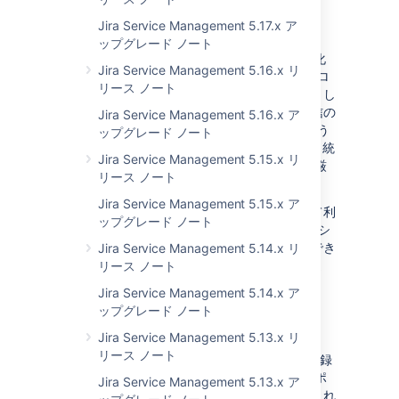
Jira Service Management 5.17.x ア
送信メールに OAuth 2.0 を使用
ップグレード ノート
OAuth 2.0 認証を送信メール サーバーで有効化
Jira Service Management 5.16.x リ
しました。Google と Microsoft は、SMTP プロ
リース ノート
トコルとともに、接続のためのプロバイダーとし
て引き続きサポートされます。今後は、送受信の
Jira Service Management 5.16.x ア
両メール サーバーで OAuth 2.0 を使用するよう
ップグレード ノート
にセットアップできます。これによって、Jira 統
Jira Service Management 5.15.x リ
合やサードパーティ アプリとの接続において厳
リース ノート
重なセキュリティを提供します。
Jira Service Management 5.15.x ア
送信メールの設定では、プロバイダーに応じて利
ップグレード ノート
用可能な認証方法を選択するか、JNDI ロケーシ
ョンの使用を有効化できます。設定の準備ができ
Jira Service Management 5.14.x リ
たら、変更を適用する前に接続をテストできま
リース ノート
す。
Jira Service Management 5.14.x ア
ップグレード ノート
JFR の診断記録設定
Jira Service Management 5.13.x リ
リース ノート
JFR (Java Flight Recorder) によって、診断記録
をユーザー インターフェイスと REST エンドポ
Jira Service Management 5.13.x ア
イントから設定できる機能を追加しました。これ