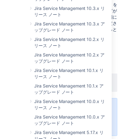
13 個
と UI の問題 13 個の修正を行い、Insight を
Jira Service Management 10.3.x リ
改善しました。ほとんどの修正には機能フラグが
リース ノート
ありません。アクセシビリティの問題が広範囲に
及ぶこと、さらに大半の変更が狭い範囲に限定さ
Jira Service Management 10.3.x ア
れていることによって、機能フラグを追加すると
ップグレード ノート
さらに複雑になるためです。
Jira Service Management 10.2.x リ
リース ノート
So far, there’s only one new feature flag
introduced:
. It’s
insight.cf.react.on.cp
Jira Service Management 10.2.x ア
used for the component that was rewritten
ップグレード ノート
from the legacy stack into React. See this
Jira Service Management 10.1.x リ
ticket for details:
リース ノート
JSDSERVER-11439
-
Raise a Request :
"Affected server" Combobox is missing
Jira Service Management 10.1.x ア
appropriate roles and/or attributes.
CLOSED
ップグレード ノート
Jira Service Management 10.0.x リ
リース ノート
The
insight.cf.react.on.cp
feature flag was introduced due to
Jira Service Management 10.0.x ア
the potential risk from the rewrite
ップグレード ノート
and is turned on by default.
Jira Service Management 5.17.x リ
リース ノート