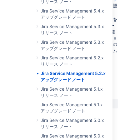
リリース ノート
リケーションのアップグレード
」をご参照
Jira Service Management 5.4.x
ください。
アップグレード ノート
ご自身の環境に合わせたアップグレードを
ご検討の場合、[
Jira 管理
] > [
アプリケー
Jira Service Management 5.3.x
ション
] > [
アップグレードを計画
] をご確
リリース ノート
認ください。アップグレード先のバージョ
Jira Service Management 5.3.x
ンの提案やアップグレード前のチェックの
アップグレード ノート
実行が行われ、詳細な手順を含むカスタム
のアップグレード ガイドが提供されま
Jira Service Management 5.2.x
す。
リリース ノート
Jira Service Management 5.2.x
アップグレード ノート
最終更新日 2022 年 8 月 25 日
Jira Service Management 5.1.x
リリース ノート
この内容はお役に立ちました
はい
いいえ
Jira Service Management 5.1.x
か?
アップグレード ノート
Jira Service Management 5.0.x
リリース ノート
関連コンテンツ
Jira Service Management 5.0.x