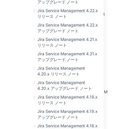
アップグレード ノート
What is Jira Service Management?
Jira Service Management 4.22.x
Get the most out of Jira Service Management
リリース ノート
Get started quickly with Jira Service
Jira Service Management 4.22.x
Management
アップグレード ノート
Jira Service Management 4.21.x
Jira Service Management operations
リリース ノート
Set up your services in Jira Service
Jira Service Management 4.21.x
Management
アップグレード ノート
Advanced asset management in Jira Service
Jira Service Management
Management
4.20.x リリース ノート
What are services?
Jira Service Management
4.20.x アップグレード ノート
Use Jira Service Management to support ITSM
Jira Service Management 4.19.x
practices
リリース ノート
Explore advanced Jira Service Management
Jira Service Management 4.19.x
capabilities as an agent
アップグレード ノート
What is Jira Service Management?
Jira Service Management 4.18.x