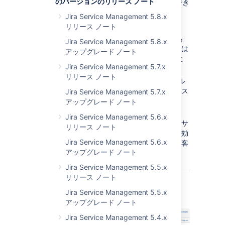
のバージョンのリリース ノート
た。さらに重要なことに、新しい機能も利用でき
ます。
Jira Service Management 5.8.x
リリース ノート
Jira 管理者はエージェント用のユーザー
アカウントを [
エージェント
] ページから
Jira Service Management 5.8.x
直接作成できます。プロジェクト管理者は
アップグレード ノート
既存のエージェントをサービス デスクに
Jira Service Management 5.7.x
追加できます。
続きを読む
リリース ノート
カスタマー ポータルへのアクセス レベル
をカスタマイズし、必要に応じてアクセス
Jira Service Management 5.7.x
制限の有無を設定できるようになりまし
アップグレード ノート
た。
続きを読む
Jira Service Management 5.6.x
顧客にライセンスが不要になったため、サ
リリース ノート
ービスデスクへの一般サインアップを有効
Jira Service Management 5.6.x
化して、アカウントのサインアップを顧客
アップグレード ノート
自身に依頼することもできます。
続きを読む
Jira Service Management 5.5.x
リリース ノート
Jira Service Management 5.5.x
アップグレード ノート
Jira Service Management 5.4.x