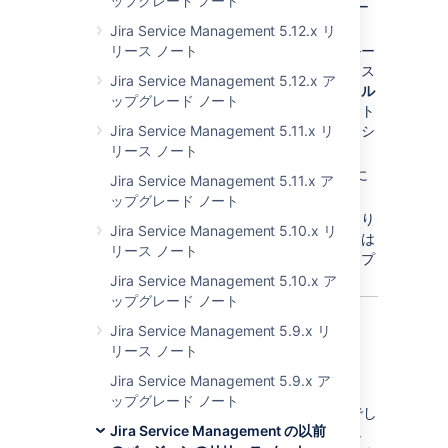
ップグレード ノート
ピープル
タブは、左から2番目のメニュー
になりました。
Jira Service Management 5.12.x リ
リース ノート
サービスデスク用のすべての設定をグルー
プ化できる
設定
タブを追加しました。カス
Jira Service Management 5.12.x ア
タマーポータルの名前と紹介は、
ポータル
ップグレード ノート
設定
セクションで定義します。リクエスト
Jira Service Management 5.11.x リ
タイプの設定は、
リクエストタイプ
セクシ
リース ノート
ョンで管理します。
ルック / フィール
を
テーマ / ブランド化
に
Jira Service Management 5.11.x ア
変更しました。
ップグレード ノート
カスタマーポータルの画面が見やすくなり
Jira Service Management 5.10.x リ
ました。カスタマーポータルへのリンクは
リース ノート
サービスデスクインターフェースのトップ
にあります。
Jira Service Management 5.10.x ア
ップグレード ノート
Jira Service Management 5.9.x リ
リース ノート
新しくなったピープルタブ
Jira Service Management 5.9.x ア
ップグレード ノート
新価格設定モデルで利用中であればお気づきでし
Jira Service Management の以前
ょうが、
ピープル
タブもスタイルを一新しまし