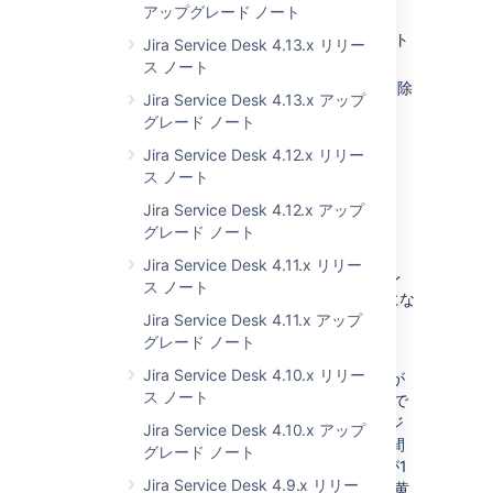
つ選べるようになりました。
アップグレード ノート
プロジェクト管理者による 新規 SLA メト
Jira Service Desk 4.13.x リリー
リック名作成を可能にする設定
ス ノート
使用していないカスタムフィールドの削除
Jira Service Desk 4.13.x アップ
グレード ノート
続きを読む
Jira Service Desk 4.12.x リリー
ス ノート
Jira Service Desk 4.12.x アップ
グレード ノート
SLA トラッカーの色の変更
Jira Service Desk 4.11.x リリー
SLA トラッカーの色の定義が少し変わり、グレ
ス ノート
ーと黄色の使い分けがより一貫性を持つようにな
Jira Service Desk 4.11.x アップ
りました。
グレード ノート
このバージョンから、SLA トラッカーの色は、
Jira Service Desk 4.10.x リリー
SLA の目標時間に関係なく、SLA の残り時間が
ス ノート
1 時間未満である場合はグレーで、 30 分未満で
ある場合は黄色で表示されます。 以前のバージ
Jira Service Desk 4.10.x アップ
ョンでは、SLA トラッカーは、SLA の残り時間
グレード ノート
が 30 分の場合はグレーで、SLA の目標時間が1
Jira Service Desk 4.9.x リリー
時間以内で、かつ、残り時間が 15 分の場合に黄