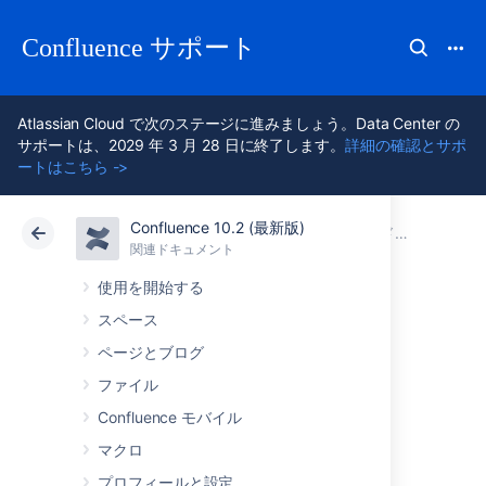
Confluence サポート
Atlassian Cloud で次のステージに進みましょう。Data Center の
サポートは、2029 年 3 月 28 日に終了します。
詳細の確認とサポ
ートはこちら ->
Confluence 10.2 (最新版)
アトラシアン サポート
Confluence 10.2
関連ドキュメント
関連ドキュメント
クラウド
Data Center 10.2
使用を開始する
スペース
リリースノート
ページとブログ
3.1-m3 ("マイルス
ファイル
Confluence モバイル
トーン 3")
マクロ
プロフィールと設定