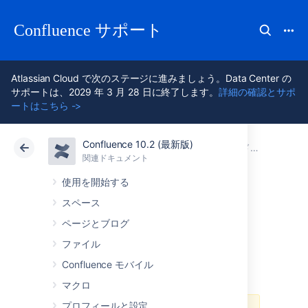
Confluence サポート
Atlassian Cloud で次のステージに進みましょう。Data Center の
サポートは、2029 年 3 月 28 日に終了します。
詳細の確認とサポ
ートはこちら ->
Confluence 10.2 (最新版)
アトラシアン サポート
Confluence 10.2
関連ドキュメント
関連ドキュメント
クラウド
Data Center 10.2
使用を開始する
スペース
Confluence リリー
ページとブログ
ス ノート
ファイル
Confluence モバイル
マクロ
プロフィールと設定