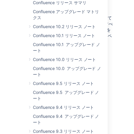
情報をご確認ください。
Confluence リリース サマリ
Confluence アップグレード マトリ
すべてのリリース ノートは
クス
Confluence 10.2 (最新)
のスペースに保存されて
います。以降の各リンクをクリックすると、すべ
Confluence 10.2 リリース ノート
てのリリース ノートとアップグレード ノートを
Confluence 10.1 リリース ノート
参照できる最新の Confluence バージョンのスペ
ースに遷移します。
Confluence 10.1 アップグレード ノ
ート
Confluence 10.0 リリース ノート
このページの内容
Confluence 10.0 アップグレード ノ
Confluence リリース ノート
ート
Confluence 10 リリース ノート
Confluence 9.5 リリース ノート
Confluence 9 リリース ノート
Confluence 9.5 アップグレード ノ
Confluence 8 リリース ノート
ート
Confluence 7 リリース ノート
Confluence 9.4 リリース ノート
Confluence 6 リリース ノート
Confluence 5 リリース ノート
Confluence 9.4 アップグレード ノ
ート
Confluence 4 リリース ノート
Confluence 3 リリース ノート
Confluence 9.3 リリース ノート