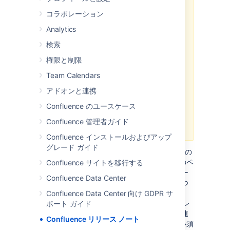
2023 年 2 月 15 日以降、
コラボレーション
confluence.atlassian.com
にログイ
ンしたり、ページをウォッチした
Analytics
り、ウォッチしているページの通知
検索
を受け取ったりすることはできなく
なります。
権限と制限
Confluence の新しいバージョンが
Team Calendars
利用可能になったときに引き続き最
アドオンと連携
新情報を入手するには、
変更ログ
に
アクセスし、ドロップダウンを使用
Confluence のユースケース
して Confluence Data Center でフ
Confluence 管理者ガイド
ィルタリングします。
Confluence インストールおよびアップ
グレード ガイド
Confluence リリース ノートは、リリースごとの
機能や改善についての情報を提供します。このペ
Confluence サイトを移行する
ージには、プラットフォーム リリース、フィー
Confluence Data Center
チャー リリース、およびバグ修正リリースにつ
いてのリリース ノートが含まれます。
Confluence Data Center 向け GDPR サ
Confluence の以前のバージョンからアップグレ
ポート ガイド
ードする場合は、該当のリリース ノートに関連
Confluence リリース ノート
した「
アップグレードに関する注意事項
」で必須