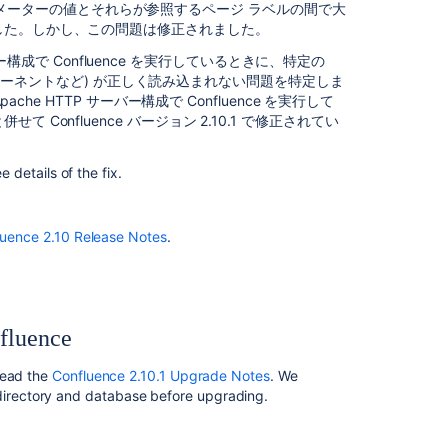
項
ル パラメーターの値とそれらが参照するページ ラベルの間で大
目
した。しかし、この問題は修正されました。
バー構成で Confluence を実行しているときに、特定の
Confluence
のコンポーネントなど) が正しく読み込まれない問題を特定しま
2.10.1
he HTTP サーバー構成で Confluence を実行して
ア
onfluence バージョン 2.10.1 で修正されてい
ッ
プ
グ
e details of the fix.
レ
ー
ド
luence 2.10 Release Notes
.
ノ
ー
ト
fluence
関
連
read the
Confluence 2.10.1 Upgrade Notes
. We
コ
irectory and database before upgrading.
ン
テ
ン