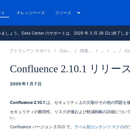
ント
ナレッジベース
リソース
進みましょう。Data Center のサポートは、2029 年 3 月 28 日に終了し
アトラシアン サポート
Confluence 10.2
関連ドキュメント
Conflue
Confluence 2.10.1 リ
2009 年 1 月 7 日
Confluence 2.10.1
は、セキュリティ上の欠陥やその他の問題を
セキュリティの脆弱性、リスク評価および軽減戦略の詳細につい
い。
Confluence バージョン 2.10.0 で、
ラベル別コンテンツ マクロ
の