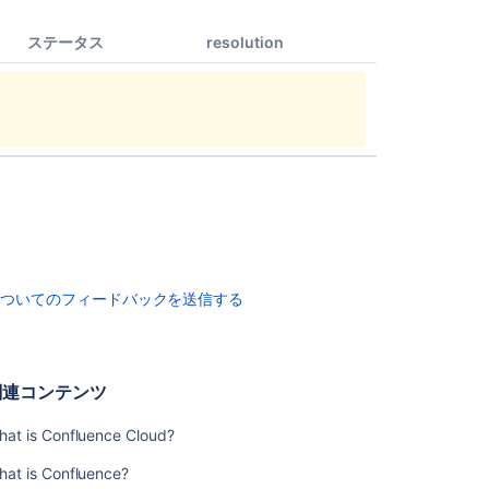
ツ
ステータス
resolution
What
is
Confluence
Cloud?
What
is
Confluence?
Welcome
to
Confluence
についてのフィードバックを送信する
Integrating
with
Confluence
関連コンテンツ
Integrating
with
hat is Confluence Cloud?
Confluence
hat is Confluence?
Issues