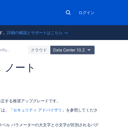
ログイン
ます。
詳細の確認とサポートはこちら ->
nce 2 リリース
クラウド
Data Center 10.2
リース ノート
こ
の
セ
ク
修正する推奨アップグレードです。
シ
ては、「
セキュリティ アドバイザリ
」を参照してくださ
ョ
ン
の
ラベル パラメーターの大文字と小文字が区別されるバグ