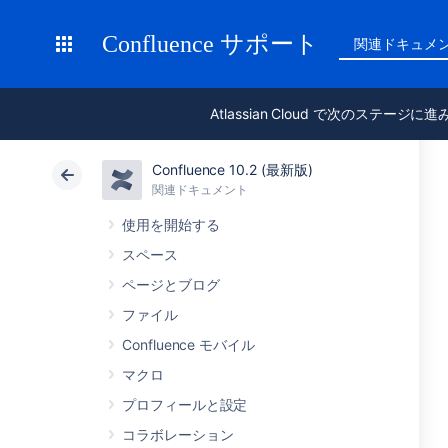
Confluence サポート
関連ドキュメ
Atlassian Cloud で次のステージに
Confluence 10.2 (最新版)
関連ドキュメント
使用を開始する
スペース
ページとブログ
ファイル
Confluence モバイル
マクロ
プロフィールと設定
コラボレーション