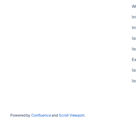
W
In
In
Is
Is
Ex
Is
Is
Powered by
Confluence
and
Scroll Viewport
.