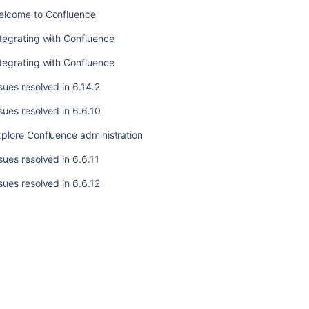
resolved
elcome to Confluence
in
tegrating with Confluence
6.14.2
tegrating with Confluence
Issues
resolved
sues resolved in 6.14.2
in
6.6.10
sues resolved in 6.6.10
Explore
plore Confluence administration
Confluence
administration
sues resolved in 6.6.11
Issues
sues resolved in 6.6.12
resolved
in
6.6.11
Issues
resolved
in
6.6.12