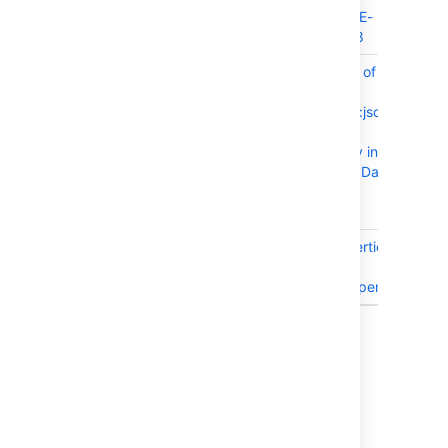
Server - CVE-
2023-22518
CONFSERVER-93361
DoS (Denial of
PUBL
Service)
net.minidev:json-
smart
Vulnerability in
Confluence Data
Center and
Server
CONFSERVER-91703
Log4j Properties
CLO
not being
applied properly
3 issues
8.3.3 で解決済みの課題
2023 年 10 月 04 日にリリース