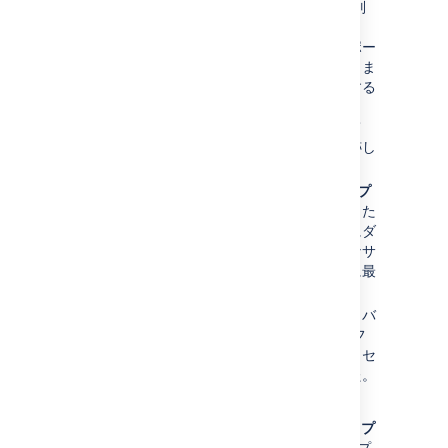
ルチスペース バックアップを作成して別
のサイトに復元できます。これを使用し
て、大規模なサイトを分割してエクスポー
トすることも、プロジェクト、チーム、ま
たはトピック別にバックアップを分類する
こともできます。
最近のアクティビティ
テーブル
- 作業ログにアクセスしなくて
も、バックアップと復元のジョブを追跡し
て、その詳細を表示できます。
管理コンソールからの XML バックアップ
のダウンロード
- バックアップが完了した
ら、zip ファイルをローカル ドライブにダ
ウンロードできます。これは、小規模なサ
イトやマルチスペースのバックアップに最
適です。
ユーザーフレンドリーなワークフロー
- バ
ックアップと復元のユーザー インターフ
ェイスと機能が最新化され、複雑なプロセ
スがよりシンプルで効率的になりました。
システム管理者は、
[
管理
] メニュー
> [
一般設定
] > [
バックアップ
と復元
] を選択すると、この新しいバックアップ