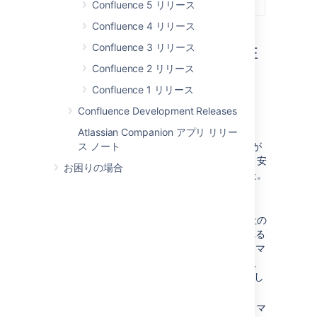
Confluence 5 リリース
Confluence 4 リリース
Confluence 3 リリース
迅速かつシンプルで信頼性
Confluence 2 リリース
が高い: 新しいバックアッ
Confluence 1 リリース
プとリストアの方法
Confluence Development Releases
対象:
DATA CENTER
SERVER
Atlassian Companion アプリ リリー
Confluence のバックアップと復元のシステムが
ス ノート
完全にアップグレードされ、パフォーマンス、安
お困りの場合
定性、機能、外観が目に見えて改善されました。
最新情報
10 ～ 50 倍のパフォーマンス向上
- 弊社の
テストでは、新しいシステムで実行される
バックアップと復元のタスクのパフォーマ
ンスが中規模インスタンスで最大 10 倍、
超大規模インスタンスで最大 50 倍向上し
たことが示されています。
マルチスペースのバックアップと復元
- マ