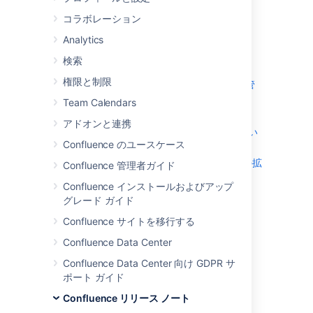
Confluence 8.3
がリリースされました。
コラボレーション
Analytics
検索
ハイライト
権限と制限
エディターでのインライン コメントの管
理
Team Calendars
インライン コメントを見逃さない
アドオンと連携
迅速かつシンプルで信頼性が高い: 新しい
Confluence のユースケース
バックアップとリストアの方法
スペースとスペース設定のコピー方法の拡
Confluence 管理者ガイド
張
Confluence インストールおよびアップ
グレード ガイド
Confluence サイトを移行する
Confluence Data Center
Confluence Data Center 向け GDPR サ
ポート ガイド
Confluence リリース ノート