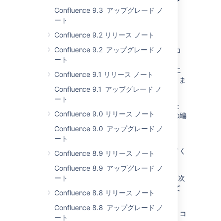
エディターでのインライン
Confluence 9.3 アップグレード ノ
コメントの管理
ート
対象:
Confluence 9.2 リリース ノート
DATA CENTER
SERVER
Confluence 9.2 アップグレード ノ
エディター内の最も必要な場所でインライン コ
ート
メントの表示、解決、削除、クローズ/非表示、
いいね!、および素早いナビゲーションが可能に
Confluence 9.1 リリース ノート
なったため、フィードバックに迅速に対応できま
Confluence 9.1 アップグレード ノ
す。
ート
この要望の多かった機能は長い間開発中でした
Confluence 9.0 リリース ノート
が、今回公開されたことで、あらゆるチームの編
集プロセスが促進されることが期待されます。
Confluence 9.0 アップグレード ノ
ート
これらの変更について詳しくは、「
ページとブログ投稿へのコメント
」を参照してく
Confluence 8.9 リリース ノート
ださい。
Confluence 8.9 アップグレード ノ
ヒント:
ート
コメント間を素早く移動するには、次
の新しいキーボード ショートカットを使用して
Confluence 8.8 リリース ノート
ください。
Confluence 8.8 アップグレード ノ
表示モードでは、「n」(次のインライン コ
ート