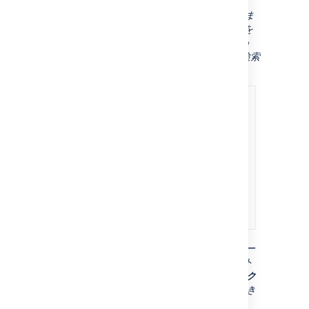
スクリーンショット: (3) サイト バックアップま
たはマルチスペース バックアップのどちらかを
選択します。(4) 単一の XML バックアップ zip
ファイルとしてバックアップするスペースを検索
して選択します。
スクリーンショット: タスクの詳細とエクスポー
トのダウンロード リンクを含む完了したサイト
バックアップの画面。この画面から [
最近のアク
ティビティ
] テーブルに移動して戻ることができ
ます。