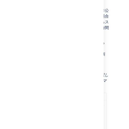
ました。
スペース管理者がコメントや作成者名なしで非公
開のスペースのコピーを作成して公開したい場合
や、スペースの権限やテーマを何度も複製するス
ケーラブルな方法を求めている場合、これは時間
の節約になります。
スペースに移動して、サイドバーの下部にある
[
スペース ツール
] を選択してから、
[概要] > [スペースをコピー]
を選択してこの新
機能をご確認ください。または、「
スペースのコピー
」で詳細をご確認ください。
スクリーンショット: (1) コピーするものを選択し
て、(2) 含めるスペースのメタデータをカスタマ
イズします。