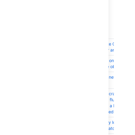
8.3.1 で解決済みの課題
2023 年 6 月 08 日にリリース
T
Key
Summary
CONFSERVER-91463
RCE (Remote Code Execut
Data Center and Server 
CONFSERVER-83913
Site restore on Windows d
data (active objects)
CONFSERVER-83912
Indexing of new content 
site restore
CONFSERVER-83297
Confluence crashes with
error during flushQueue sh
a page with a large numbe
and unique editors
CONFSERVER-83914
Unnecessary log messag
struts2.dispatcher.mapp