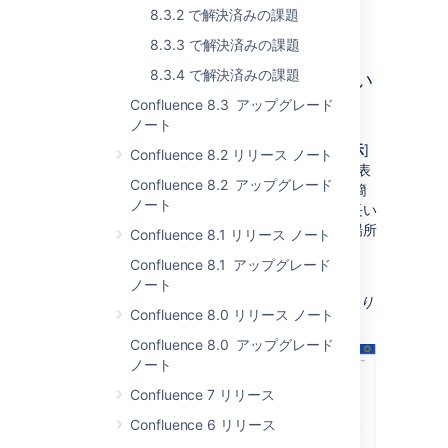
8.3.2 で解決済みの課題
8.3.3 で解決済みの課題
8.3.4 で解決済みの課題
インライン コメントを見逃さない
Confluence 8.3 アップグレード
対象:
DATA CENTER
SERVER
ノート
ページ ツールから [
インライン コメントを表示
]
Confluence 8.2 リリース ノート
を選択するか、キーボードの「v」を押すと、表
Confluence 8.2 アップグレード
示しているページ上のインライン コメントを簡
ノート
単に見つけることができます。この機能は、長い
ページや、コンテンツが非表示になっている場所
Confluence 8.1 リリース ノート
で Expand マクロを使用するページに最適で
Confluence 8.1 アップグレード
す。もうインライン コメントを見逃しません。
ノート
スクリーンショット: インライン コメントはあり
Confluence 8.0 リリース ノート
ません。
Confluence 8.0 アップグレード
ノート
Confluence 7 リリース
Confluence 6 リリース