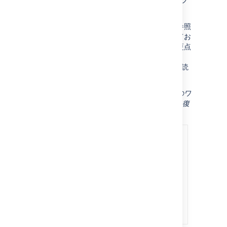
と復元のエクスペリエンスを試用できます。
詳細については、「
バックアップと復元
」を参照
してください。アップグレードする前に知ってお
く必要があるバックアップと復元の重要な変更点
については、「
Confluence 8.3 アップグレード ノート
」をお読
みください。
スクリーンショット: (1) バックアップと復元のワ
ークフローの改善と (2) 最近のバックアップと復
元のアクティビティ テーブル