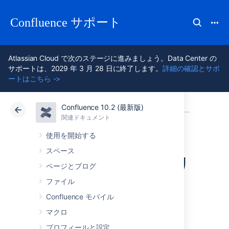
Confluence サポート
Atlassian Cloud で次のステージに進みましょう。Data Center の
サポートは、2029 年 3 月 28 日に終了します。
詳細の確認とサポ
ートはこちら ->
Confluence 10.2 (最新版)
アトラシアン サポート
Confluence 10.2
関連ドキュメント
旧リリース
関連ドキュメント
クラウド
Data Center 10.2
使用を開始する
スペース
Confluence 8.3 リリ
ページとブログ
ース ノート
ファイル
Confluence モバイル
マクロ
2023 年 5 月 23 日
プロフィールと設定