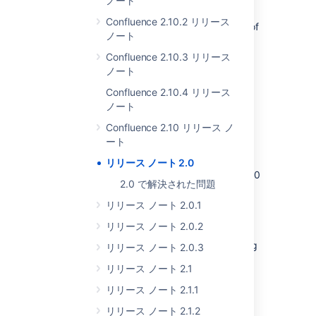
ノート
Users upgrading from an earlier version of
Confluence 2.10.2 リリース
Confluence should check the release-notes of
ノート
the other major Confluence releases:
Confluence 2.10.3 リリース
リリース ノート 1.4
ノート
リリース ノート 1.3
Confluence 2.10.4 リリース
リリース ノート 1.2
ノート
リリース ノート 1.1
Confluence 2.10 リリース ノ
ート
新機能
リリース ノート 2.0
The four major new features in Confluence 2.0
2.0 で解決された問題
are:
リリース ノート 2.0.1
Rich Text Editing
リリース ノート 2.0.2
Labels
for content
New
Dashboard Features
for managing
リリース ノート 2.0.3
sites with large numbers of spaces.
リリース ノート 2.1
A dynamic
RSS Builder
リリース ノート 2.1.1
..but there's a
lot more
on top of that.
リリース ノート 2.1.2