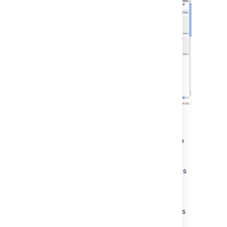
Personal Labels
If you prepend
to a label (for example,
my:
or
, then the label is a
my:todo
my:favourite
personal label - only visible to you. Personal
labels allow you to tag content for your own
purposes: for example to keep track of pages
you feel need your attention, or that contain
information you refer to frequently. You can
browse your personal labels from your user
profile. Any user can add their personal labels
to any page, even when they don't have