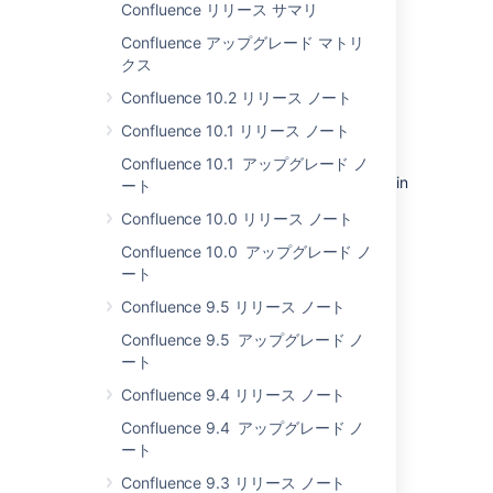
Confluence リリース サマリ
features we're adding.
Confluence アップグレード マトリ
A big thanks to everyone who reported bugs
クス
and offered suggestions over the last few
months, especially everyone who helped by
Confluence 10.2 リリース ノート
trying out our
Confluence 10.1 リリース ノート
Confluence Development Releases
. Also,
congratulations to the Socceroos for getting
Confluence 10.1 アップグレード ノ
Australia into the World Cup for the first time in
ート
32 years. It
almost
makes up for losing the
Confluence 10.0 リリース ノート
Ashes.
Confluence 10.0 アップグレード ノ
「
2.0 で解決された課題
」もご参照ください。
ート
Confluence 9.5 リリース ノート
コンテンツ
Confluence 9.5 アップグレード ノ
アップグレード
ート
移行
Confluence 9.4 リリース ノート
新機能
Confluence 9.4 アップグレード ノ
Notable Bug Fixes
ート
Outstanding Bugs
Confluence 9.3 リリース ノート