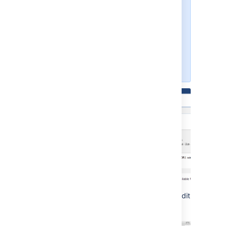
description. For more information
about our choice, see Labels vs
Keywords on our new Developer
Blog and for more on the overall
philosophy behind labels and tags,
check out the Folksonomy page
on Wikipedia.
Labels can be added to any page from the edit
screen, or through a dynamic interface right
when you're viewing a page.