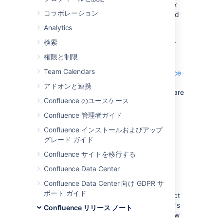
Yarra is the result of five months of solid work
コラボレーション
by the Confluence team, and we're really glad
to be able, finally, to share it with the world.
Analytics
Existing customers who wish to upgrade, or
検索
new users who wish to try out Confluence for
30 days, can download Confluence from the
権限と制限
Atlassian website:
Team Calendars
http://www.atlassian.com/software/confluence
Yarra is the fifth major update to Confluence.
アドオンと連携
Among the improvements in Confluence 2.0 are
Confluence のユースケース
an easy-to-use WYSIWYG editor for writing
pages, labels for categorizing them, and a
Confluence 管理者ガイド
powerful RSS builder for keeping track of
Confluence インストールおよびアップ
what's new.
グレード ガイド
Confluence サイトを移行する
Confluence 2.0 is a free upgrade for any
customer who purchased their Confluence
Confluence Data Center
license after November 16th, 2004. If the
Confluence Data Center 向け GDPR サ
maintenance period of your license has
ポート ガイド
expired, or is about to expire, why not contact
our friendly sales staff and get it renewed? It's
Confluence リリース ノート
the only way to keep up with all the great new