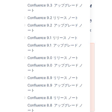
Confluence 9.3 アップグレード ノ
Upgrading From a Previous Version of
ート
Confluence
Confluence 9.2 リリース ノート
Confluence はとても簡単にアップグレードでき
Confluence 9.2 アップグレード ノ
ます。
アップグレードする前に、
ート
confluence.home ディレクトリとデータベース
をバックアップすることを強くお勧めします。
Confluence 9.1 リリース ノート
Confluence 9.1 アップグレード ノ
ート
Upgrades from 1.4.2 and earlier
Confluence 9.0 リリース ノート
If you are upgrading from
Confluence 1.4.2 or earlier, you
Confluence 9.0 アップグレード ノ
may experience problems with
ート
some space-related functionality
Confluence 8.9 リリース ノート
(see
CONF-4765
), such as adding
a space as a favorite. To work
Confluence 8.9 アップグレード ノ
around this, please restart the
ート
Confluence instance after the
Confluence 8.8 リリース ノート
upgrade. This will be fixed in
Confluence 2.0.2.
Confluence 8.8 アップグレード ノ
ート