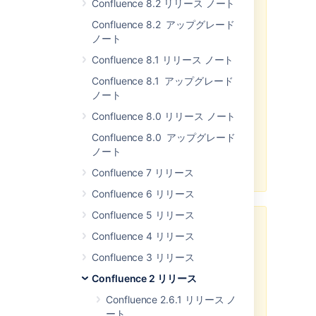
Confluence 8.2 リリース ノート
HSQL 1.8 Upgrade
Confluence 8.2 アップグレード
If you are using the embedded
ノート
HSQL database, it is possible that
Confluence will not be able to
Confluence 8.1 リリース ノート
automatically upgrade your data.
Confluence 8.1 アップグレード
If this happens, Confluence 2.0 will
ノート
refuse to start, and you will be
directed to the following
Confluence 8.0 リリース ノート
Confluence page which contains
Confluence 8.0 アップグレード
instructions on how to upgrade the
ノート
database manually: Upgrading
From HSQL 1.7.1 to 1.8
Confluence 7 リリース
Confluence 6 リリース
Confluence 5 リリース
SSO update
Confluence 4 リリース
If you are using some third-party
Confluence 3 リリース
Seraph authenticator with
Confluence 2 リリース
Confluence, or have written your
own, you should read
CONF-4581
Confluence 2.6.1 リリース ノ
before upgrading. Confluence now
ート