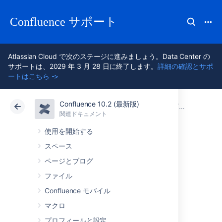
Confluence サポート
Atlassian Cloud で次のステージに進みましょう。Data Center の
サポートは、2029 年 3 月 28 日に終了します。
詳細の確認とサポ
ートはこちら ->
Confluence 10.2 (最新版)
アトラシアン サポート
Confluence 10.2
関連ドキュメント
Confluen
関連ドキュメント
クラウド
Data Center 10.2
使用を開始する
スペース
リリース ノート
ページとブログ
2.0
ファイル
Confluence モバイル
マクロ
Atlassian Software
is proud to present
Confluence 2.0 (otherwise known as Yarra).
プロフィールと設定