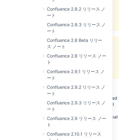
download some additional
dependencies as described in
Confluence 2.8.2 リリース ノ
CONF-4643
. A full fix is included
ート
in a 2.0.1.
Confluence 2.8.3 リリース ノ
ート
Confluence 2.8 Beta リリー
MySQL 5
ス ノート
Confluence 2.8 リリース ノー
If you are running Confluence 2.0
ト
on the MySQL 5 database, you
may encounter some problems.
Confluence 2.9.1 リリース ノ
ート
Confluence 2.9.2 リリース ノ
Upgrading from 1.4.4
ート
After upgrading to 2.0, administrators will need
Confluence 2.9.3 リリース ノ
to rebuild the site's search-index to ensure all
ート
the new search features are enabled. Do this
from the
Content Indexing
section of the global
Confluence 2.9 リリース ノー
administration menu.
ト
Confluence 2.10.1 リリース
Upgrading from 1.3.5 or Earlier