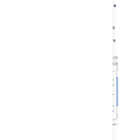
Record "Change Comments" When Editing a
Page
There is now a field on the edit screen for
recording a "change comment" when you edit
a page. These comments are stored in the
page history, and can be used to keep a more
complete history of
why
a page has been
edited.
Embed Flash and Movies