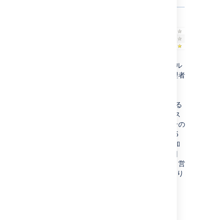
チームは まるで wiki のような方法で、シンプル
にスペースをグループ化します。スペース管理者
はスペースに「チーム ラベル」を追加できま
す。チーム ラベルは、ダッシュボードの [チー
ム] タブで、これらのスペースをグループ化する
ために使用されます。たとえば、wiki に 100 ス
ペースがあるものの、営業チームにとってはその
うちの 5 つだけが必要である場合は、これら 5
つのスペースに「営業」のチーム ラベルを追加
しましょう。これでダッシュボードの [チーム]
タブでこれらのスペースがグループ化されて、営
業チームが残りの 95 スペースを目にしなくなり
ます。
RSS Builder
Confluence has always provided a brace of