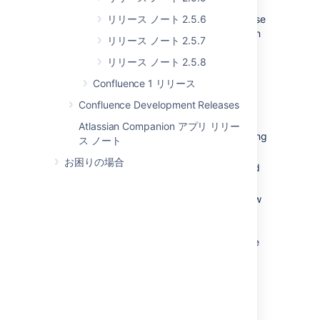
under "General Configuration" in the
administrative console). Users can also choose
リリース ノート 2.5.6
which editor they prefer simply by clicking on
リリース ノート 2.5.7
the "Make this my default editor" link that
appears on the edit screen.
リリース ノート 2.5.8
Confluence 1 リリース
For the "feature mad" amongst us, here are
some neat things you can do with the
Confluence Development Releases
WYSIWYG editor:
Atlassian Companion アプリ リリー
Full screen view - really useful for editing
ス ノート
large pages.
お困りの場合
Quickly switch between WYSIWYG and
Wiki markup without a page refresh
Change the size of your editing window
to suit your browser. Your size
preference is remembered across
sessions. To change it, drag the handle
in the bottom right hand corner of the
editor.
Undo and redo!