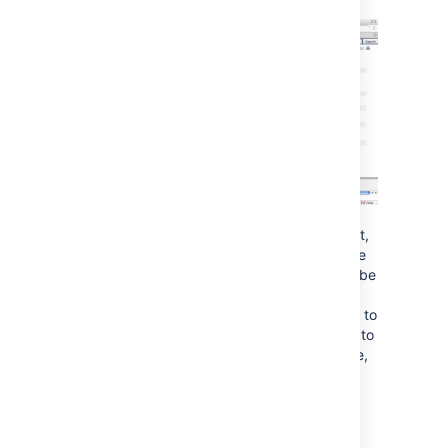
Once you have decided what you want,
Confluence will give you a URL to paste
into your RSS reader. These URLs can be
shared with other Confluence users,
although they will only ever be allowed to
see content that they have permission to
view. If you have asked to authenticate,
Confluence will require HTTP Basic
Authentication, which is supported by
most RSS readers.
We've also taken the opportunity to improve