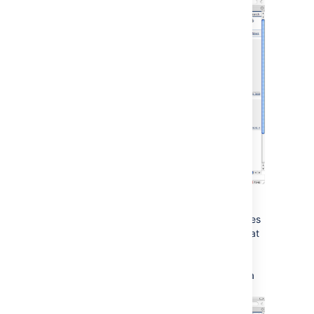
Once a page is labeled, then clicking on the
label's name allows you to browse other pages
with the same label, or view related labels that
commonly occur on the same pages.
You can also view the space's most popular
labels from the space browser, to get an idea
of the most popular topics within the space.