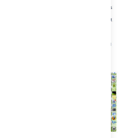
You can now embed Flash content or movies
(Quicktime or Windows Media) into a page as
easily as you can an image: just attach the
Flash or movie file to the page, then include it
as you would include an image
(!filename.mov!).
Export Pages as Word Documents
You can now export pages straight into Word
from the Info tab. This is extremely useful for
emailing around content to non-Confluence
users, printing a document or just creating a
backup in Word.