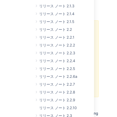
リリース ノート 2.1.3
Rich Text Editing
リリース ノート 2.1.4
リリース ノート 2.1.5
Browser Compatibility
リリース ノート 2.2
The Confluence Rich Text editor is
リリース ノート 2.2.1
currently only compatible with
リリース ノート 2.2.2
Internet Explorer 6 on Windows,
plus Mozilla and Firefox across
リリース ノート 2.2.3
platforms. Javascript must be
リリース ノート 2.2.4
enabled in the browser for the
editor to function. Support for
リリース ノート 2.2.5
Safari under Mac OS X is currently
リリース ノート 2.2.6a
not available. To track Safari
compatibility, please follow this
リリース ノート 2.2.7
JIRA issue:
CONF-3864
リリース ノート 2.2.8
リリース ノート 2.2.9
It almost goes without saying that the most
リリース ノート 2.2.10
highly requested feature in Confluence has
been the ability to create pages without having
リリース ノート 2.3