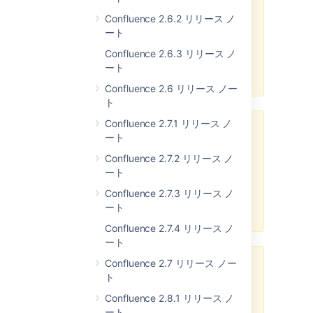
uses the Seraph defined
login.link.url property to define its
Confluence 2.6.2 リリース ノ
login link urls, which may cause
ート
issues with authenticators that
Confluence 2.6.3 リリース ノ
relied on Confluence's previous,
ート
incorrect behavior.
Confluence 2.6 リリース ノー
ト
Confluence 2.7.1 リリース ノ
Weblogic Performance
ート
Confluence 2.0 may perform very
Confluence 2.7.2 リリース ノ
badly under Weblogic. There is a
ート
workaround for this problem
Confluence 2.7.3 リリース ノ
described in
CONF-4634
, and a
ート
full fix IS included in 2.0.1.
Confluence 2.7.4 リリース ノ
ート
Confluence 2.7 リリース ノー
JDK 1.5
ト
If you are running Confluence 2.0
Confluence 2.8.1 リリース ノ
on the JDK 1.5, you will need to
ート