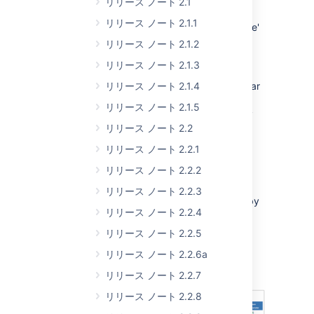
2ティアの管理者権限
リリース ノート 2.1
リリース ノート 2.1.1
The original 'Administer Confluence'
permission is now called 'System
リリース ノート 2.1.2
Administrator'.
リリース ノート 2.1.3
A new permission level, called
'Confluence Administrator', is similar
リリース ノート 2.1.4
to 'System Administrator' but
リリース ノート 2.1.5
excludes the functions which may
compromise the security of the
リリース ノート 2.2
Confluence system.
リリース ノート 2.2.1
You can delegate administrator
リリース ノート 2.2.2
privileges to project managers or
team leaders while preserving the
リリース ノート 2.2.3
security of your Confluence site, by
リリース ノート 2.2.4
granting the managers the new
'Confluence Administrator'
リリース ノート 2.2.5
permission.
リリース ノート 2.2.6a
Read the
documentation
.
リリース ノート 2.2.7
リリース ノート 2.2.8