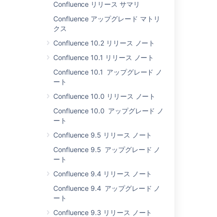
Confluence リリース サマリ
速化されます。
Confluence アップグレード マトリ
ギャラリー マクロで画像の並べ替
クス
えを実行できるようになりまし
た。また、ページやニュース項目
Confluence 10.2 リリース ノート
を作成する際には、ページが保存
Confluence 10.1 リリース ノート
されるのを待たずに、すぐに画像
やファイルを添付することができ
Confluence 10.1 アップグレード ノ
ます。
ート
Upgrading to Confluence
Confluence 10.0 リリース ノート
2.7 is free for all customers
Confluence 10.0 アップグレード ノ
with
active
Confluence
ート
software maintenance as
at 12 December 2007.
Confluence 9.5 リリース ノート
Thank you for all your
Confluence 9.5 アップグレード ノ
issues and votes.
Keep on
ート
logging
!
Confluence 9.4 リリース ノート
この新しいリリースのいく
つかのおすすめポイント
Confluence 9.4 アップグレード ノ
を、以下にハイライトしま
ート
す。
Confluence 9.3 リリース ノート