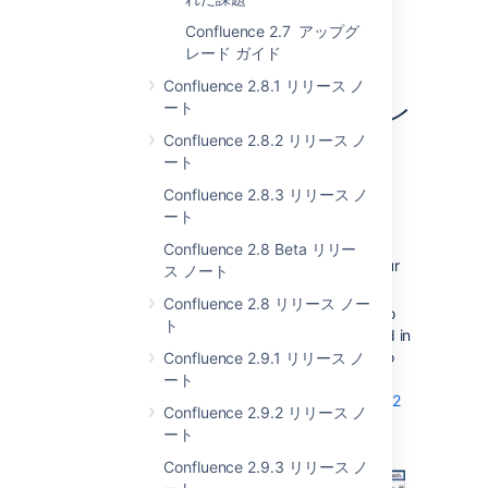
Confluence 2.7 アップグ
Highlights of Confluence
レード ガイド
2.7
Confluence 2.8.1 リリース ノ
JIRA 課題およびポートレ
ート
Confluence 2.8.2 リリース ノ
ット マクロが新しい信
ート
頼できる認証を使用
Confluence 2.8.3 リリース ノ
ート
The
JIRA Issues macro
and the
JIRA Portlet macro
allow you to
Confluence 2.8 Beta リリー
display a list of JIRA issues on your
ス ノート
Confluence page.
Confluence 2.8 リリース ノー
Prior to Confluence 2.7, you had to
ト
include a username and password in
the markup code if you needed to
Confluence 2.9.1 リリース ノ
display issues with restricted
ート
viewing. This release and
JIRA 3.12
Confluence 2.9.2 リリース ノ
solve the problem.
ート
Confluence 2.9.3 リリース ノ