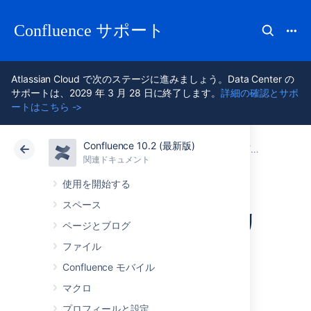
Confluence サポート
Atlassian Cloud で次のステージに進みましょう。Data Center の
サポートは、2029 年 3 月 28 日に終了します。
詳細の確認とサポ
ートはこちら ->
Confluence 10.2 (最新版)
アトラシアン サポート
Confluence 10.2
関連ドキュメント
Confluen
関連ドキュメント
クラウド
Data Center 10.2
使用を開始する
スペース
Confluence 2.7 リリ
ページとブログ
ース ノート
ファイル
Confluence モバイル
マクロ
12 December 2007:
With great
pleasure, the Atlassian
プロフィールと設定