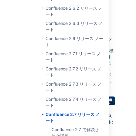
Administrator'
Confluence 2.6.2 リリース ノ
permission.
ート
By default, all
installations of
Confluence 2.6.3 リリース ノ
Confluence will
ート
now write log
Confluence 2.6 リリース ノー
フィードバッ
messages to
ト
クへの回答:
the Confluence
4
件の新機
home directory
Confluence 2.7.1 リリース ノ
能リクエスト
instead of the
ート
が実装されま
application
Confluence 2.7.2 リリース ノ
した
server's log file.
ート
380
票が
Confluence 2.8
満足と投票し
Confluence 2.7.3 リリース ノ
以降、Java 1.4
ました
ート
は廃止される予
定です。
Confluence 2.7.4 リリース ノ
Read
ート
more
Confluence 2.7 リリース ノ
information
このリリース
ート
.
のハイライト:
Confluence 2.7 で解決さ
れた課題