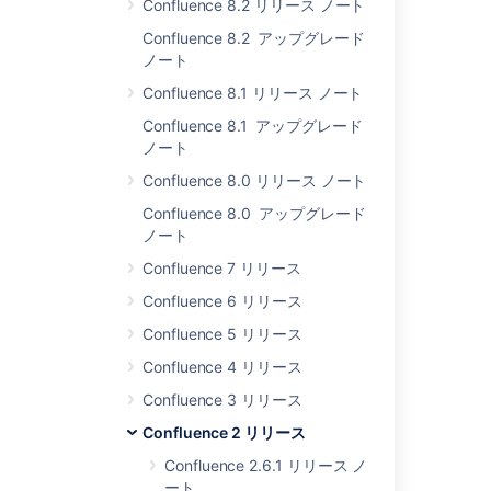
Confluence 8.2 リリース ノート
JIRA/Confluence
trusted
Confluence 8.2 アップグレード
communication
ノート
feature and/or
Confluence 8.1 リリース ノート
warnings.
Your users will
Confluence 8.1 アップグレード
be
ノート
automatically
Confluence 8.0 リリース ノート
migrated to
AtlassianUser
Confluence 8.0 アップグレード
during the
ノート
Confluence
Confluence 7 リリース
upgrade
process.
Confluence 6 リリース
All users and
Confluence 5 リリース
groups with the
Confluence 4 リリース
old 'Administer
Confluence'
Confluence 3 リリース
permission will
Confluence 2 リリース
be converted
to the new
Confluence 2.6.1 リリース ノ
'System
ート