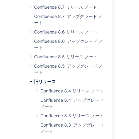
サードパーティ
Confluence 8.7 リリース ノート
プラグインを使
用している場合
Confluence 8.7 アップグレード ノ
は、2.7 を本番
ート
環境で導入する
Confluence 8.6 リリース ノート
前に徹底的にテ
ストしてくださ
Confluence 8.6 アップグレード ノ
い。
ート
Resin アプリケ
Confluence 8.5 リリース ノート
ーション サーバ
Confluence 8.5 アップグレード ノ
ーを使用してい
ート
る場合は、XSD
対応の XML パ
旧リリース
ーサーを使用す
Confluence 8.4 リリース ノート
るように Resin
を設定する必要
Confluence 8.4 アップグレード
があります。
ノート
When
Confluence 8.3 リリース ノート
upgrading, you
should consider
Confluence 8.3 アップグレード
turning off the
ノート
new