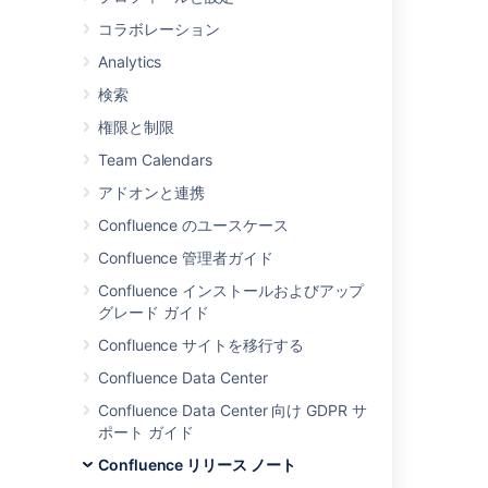
Confluence team presents
コラボレーション
Confluence 2.7.
Confluence 2.7
has
Analytics
improvements for administrators
検索
and end-users alike.
Administrators can set up
権限と制限
trusted communication between
Team Calendars
Confluence and
JIRA
. The result?
The JIRA Issues and JIRA Portlet
アドオンと連携
macros will show only the issues
Confluence のユースケース
which the Confluence user is
authorized to see. You no longer
Confluence 管理者ガイド
need to include a username and
Confluence インストールおよびアップ
password in the markup code.
グレード ガイド
2 ティアの管理者権限により、シ
Confluence サイトを移行する
ステム管理者は、一部の機能をチ
ーム リーダーやマネージャーに委
Confluence Data Center
任することができます。ログが簡
Confluence Data Center 向け GDPR サ
素化され、管理者は実行時にログ
ポート ガイド
レベルを変更することができま
す。ユーザー管理フレームワーク
Confluence リリース ノート
が改善され、ユーザーの検索が高