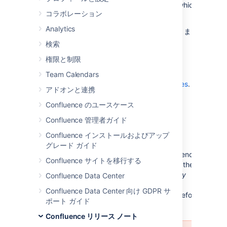
announce the release of
Confluence 5.7.5
, which is
コラボレーション
a bug-fix release.
Analytics
修正の完全な一覧は、このページの下部にありま
す。
検索
Confluence 5.7 をお持ちではありませんか?
権限と制限
Take a look at the new features and other
Team Calendars
highlights in the
Confluence 5.7 Release Notes
.
アドオンと連携
Confluence のユースケース
Confluence 管理者ガイド
Release Notices
Confluence インストールおよびアップ
グレード ガイド
Upgrading from a previous version of Confluence
Confluence サイトを移行する
should be fairly straightforward. Please read the
Confluence 5.7.5 Upgrade Notes
. We
strongly
Confluence Data Center
recommend
that you back up your
Confluence Data Center 向け GDPR サ
directory and database before
confluence.home
ポート ガイド
upgrading.
Confluence リリース ノート