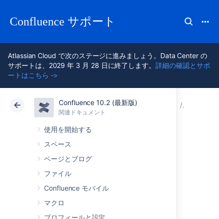
Confluence サポート
Atlassian Cloud で次のステージに進みましょう。Data Center の
サポートは、2029 年 3 月 28 日に終了します。
詳細の確認とサポ
ートはこちら ->
Confluence 10.2 (最新版)
アトラシアン サポート
Confluence 10.2
関連ドキュメント
Conflu
関連ドキュメント
クラウド
Data Center 10.2
使用を開始する
スペース
Confluence 5.7.5 リ
ページとブログ
リース ノート
ファイル
Confluence モバイル
マクロ
2015 年 6 月 02 日
The Atlassian Confluence team is pleased to
プロフィールと設定