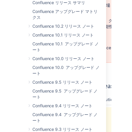
Confluence リリース サマリ
Confluence Data Center をお使いの場
合
Confluence アップグレード マトリ
クス
Confluence Data Center 5.7.5 には、ク
Confluence 10.2 リリース ノート
ラスターの安定性に影響を与える可能性
のある既知の問題が含まれています。
Confluence 10.1 リリース ノート
We strongly recommend only
Confluence 10.1 アップグレード ノ
installing, or upgrading to, Confluence
ート
Data Center 5.8.5 or later.
Confluence 10.0 リリース ノート
Confluence 10.0 アップグレード ノ
ート
Confluence 9.5 リリース ノート
Updates and Fixes in this Release
Confluence 9.5 アップグレード ノ
ート
type
key
summary
status
resolution
Confluence 9.4 リリース ノート
Confluence 9.4 アップグレード ノ
Jira project doesn't exist or you don't
ート
have permission to view it.
View these issues in Jira
Confluence 9.3 リリース ノート