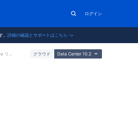
ログイン
ます。
詳細の確認とサポートはこちら ->
ース ノート
クラウド
Data Center 10.2
こ
の
セ
ク
シ
ョ
ン
の