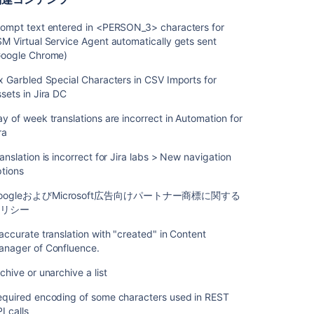
ー
ト
rompt text entered in <PERSON_3> characters for
M Virtual Service Agent automatically gets sent
Confluence
Google Chrome)
8.3
リ
x Garbled Special Characters in CSV Imports for
リ
sets in Jira DC
ー
ス
y of week translations are incorrect in Automation for
ノ
ra
ー
ト
anslation is incorrect for Jira labs > New navigation
tions
Confluence
8.3
oogleおよびMicrosoft広告向けパートナー商標に関する
ア
ポリシー
ッ
accurate translation with "created" in Content
プ
anager of Confluence.
グ
レ
chive or unarchive a list
ー
ド
equired encoding of some characters used in REST
ノ
I calls