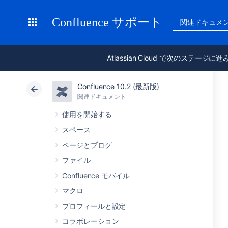
Confluence サポート
関連ドキュメ
Atlassian Cloud で次のステージに
Confluence 10.2 (最新版)
関連ドキュメント
使用を開始する
スペース
ページとブログ
ファイル
Confluence モバイル
マクロ
プロフィールと設定
コラボレーション