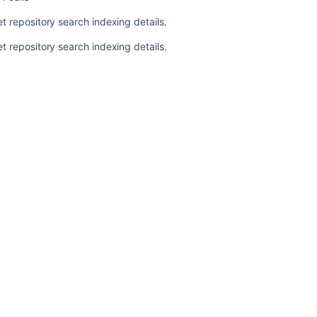
ー
ト
t repository search indexing details.
Confluence
t repository search indexing details.
8.2
リ
リ
ー
ス
ノ
ー
ト
Confluence
8.2
ア
ッ
プ
グ
レ
ー
ド
ノ