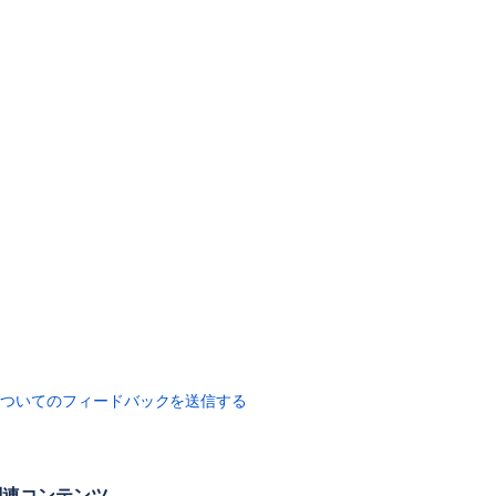
項
目
Confluence
8.4
リ
リ
ー
ス
ノ
ー
ト
Confluence
8.4
ア
ッ
プ
グ
についてのフィードバックを送信する
レ
ー
ド
ノ
関連コンテンツ