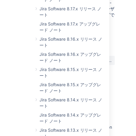
7.0 より前のバージョンからのアップグレード
-
「
移行ハブ
Jira Software 8.17.x リリース ノ
」を参照してください。重要なユーザ
ー管理、アプリケーションアクセスおよびログで
ート
の変更点の情報が記載されています。
Jira Software 8.17.x アップグレ
ード ノート
最終更新日: 2019 年 1 月 4 日
Jira Software 8.16.x リリース ノ
ート
Jira Software 8.16.x アップグレ
この内容はお役に立ちました
ード ノート
はい
いいえ
か?
Jira Software 8.15.x リリース ノ
ート
Jira Software 8.15.x アップグレ
関連コンテンツ
ード ノート
JIRA Software JAVA API for Version 7 and
Jira Software 8.14.x リリース ノ
above
ート
Jira Software 8.14.x アップグレ
Jira Software overview
ード ノート
Jira Software Data Center 11.3 documentation
Jira Software 8.13.x リリース ノ