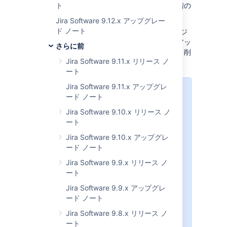
ードタスクがあるため、推奨される、中間段階の
ト
アップグレードバージョンが必要です。
Jira Software 9.12.x アップグレー
ド ノート
別の方法として、
Jira Agile
の中間段階のバージ
ョン (6.4.5 以降のいずれかのバージョン) にアッ
さらに前
プグレードすることもできます。こちらにも、削
Jira Software 9.11.x リリース ノ
除されたアップグレードタスクが含まれます。
ート
Jira Software 9.11.x アップグレ
JIRA Software 7.0 へのアップグレ
ード ノート
ードに関する詳細は、「
移行ハブ
」
Jira Software 9.10.x リリース ノ
を参照してください。
ート
JIRA Software 7.0 から JIRA
Jira Software 9.10.x アップグレ
Software 7.2 へのアップグレードに
ード ノート
ついては、
JIRA アプリケーションのアップグ
Jira Software 9.9.x リリース ノ
レード
ート
を参照してください。
Jira Software 9.9.x アップグレ
JIRA Software 7.0.x リリースノー
ード ノート
ト
Jira Software 9.8.x リリース ノ
および
ート
JIRA Software 7.1.x リリースノート