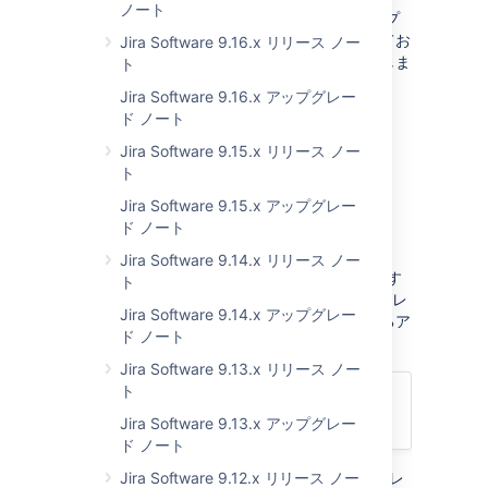
ノート
このページでは、JIRA Software 7.2.x にアップ
グレードするかどうかを決定する前に留意してお
Jira Software 9.16.x リリース ノー
くべき既知の問題および変更についても説明しま
ト
す。
Jira Software 9.16.x アップグレー
On this page:
ド ノート
Jira Software 9.15.x リリース ノー
ト
JIRA Software 7.2 へのアッ
Jira Software 9.15.x アップグレー
プグレード
ド ノート
JIRA および JIRA Agile を使用しており、JIRA
Jira Software 9.14.x リリース ノー
Software の最新バージョンにアップグレードす
ト
る場合、最初に
JIRA Software 7.0
にアップグレ
Jira Software 9.14.x アップグレー
ードすることをお勧めします。弊社が推奨するア
ド ノート
ップグレード手順は次のとおりです。
Jira Software 9.13.x リリース ノー
ト
→
→
JIRA + JIRA AGILE
JIRA SOFTWARE 7.0
(最新バージョン)
Jira Software 9.13.x アップグレー
JIRA SOFTWARE 7.2
ド ノート
JIRA Software 7.1.0 で削除されたアップグレ
Jira Software 9.12.x リリース ノー