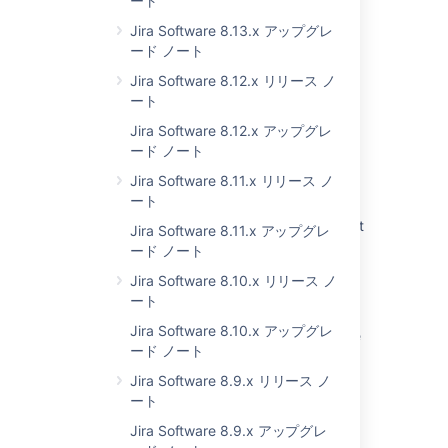
ート
'Jira Software is currently unavailable' error
after upgrading to Jira 7 or newer
Jira Software 8.13.x アップグレ
ード ノート
Jira - Issues screen - Incorrect Dutch
keywords
Jira Software 8.12.x リリース ノ
ート
How to install Jira Service Management in an
Jira Software 8.12.x アップグレ
existing Jira Data Center instance
ード ノート
Default languages and tools for Jira Coding
Jira Software 8.11.x リリース ノ
Agent
ート
JIRA Upgrade or Install Fails due to Could not
Jira Software 8.11.x アップグレ
display the GUI Error
ード ノート
Jira installer terminates during file extraction
Jira Software 8.10.x リリース ノ
due to incomplete download
ート
Jira Software 8.10.x アップグレ
What cannot be blocked by the Marketplace
ード ノート
and custom app access control
Jira Software 8.9.x リリース ノ
ート
Jira Software 8.9.x アップグレ