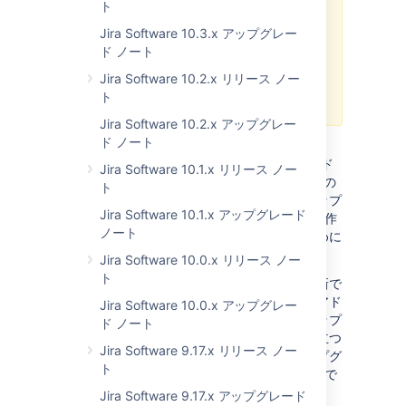
ト
してください。
これが問題に対処す
る最速の方法です
。サポートチーム
Jira Software 10.3.x アップグレー
はお客様と共に問題の原因を究明で
ド ノート
き、JIRA Software にバグが存在す
Jira Software 10.2.x リリース ノー
る場合は、開発チームにエスカレー
ト
ションします。
Jira Software 10.2.x アップグレー
ド ノート
一般的な
JIRA アプリケーションのアップグレード
ガイド
Jira Software 10.1.x リリース ノー
の説明と、以下の JIRA Software 7.2.x 固有のの
ト
説明に従ってください。一般ガイドでは、アップ
Jira Software 10.1.x アップグレード
グレード済みの JIRA インストールを正しく動作
ノート
させ、必要に応じて既存の設定を移行するために
必須の重要なタスクについて説明しています。
Jira Software 10.0.x リリース ノー
ト
また、ライセンスおよびアドオンがすべて最新で
あることも確認してください。互換性のないアド
Jira Software 10.0.x アップグレー
オンをアップグレードの前に削除すると、アップ
ド ノート
グレードプロセス中の問題を回避するのに役立つ
Jira Software 9.17.x リリース ノー
場合があります。アドオンの互換性は、アップグ
ト
レード前に
JIRA 更新チェック
を使用して確認で
きます。
Jira Software 9.17.x アップグレード