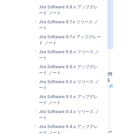
をお読みください。
Jira Software 9.8.x アップグレ
ード ノート
このアップグレード手順に加え、ス
キップする JIRA Agile のすべての
Jira Software 9.7.x リリース ノ
バージョンについて、
ート
アップグレードノート
をお読みくだ
Jira Software 9.7.x アップグレー
さい。
ド ノート
Jira Software 9.6.x リリース ノ
ート
JIRA 開発者向けの情報
Jira Software 9.6.x アップグレ
ード ノート
アドオンまたはスクリプトに影響を及ぼす可能性
のある重要な情報については、「
7.2 の準備
」を
Jira Software 9.5.x リリース ノ
参照してください。また、「
JIRA の Java API ポ
ート
リシー
」も参照してください。
Jira Software 9.5.x アップグレ
ード ノート
管理者向けの情報
Jira Software 9.4.x リリース ノ
ート
アップグレード プロセスの最適化
Jira Software 9.4.x アップグレ
アップグレードを開始すると、Jira はデータベー
ード ノート