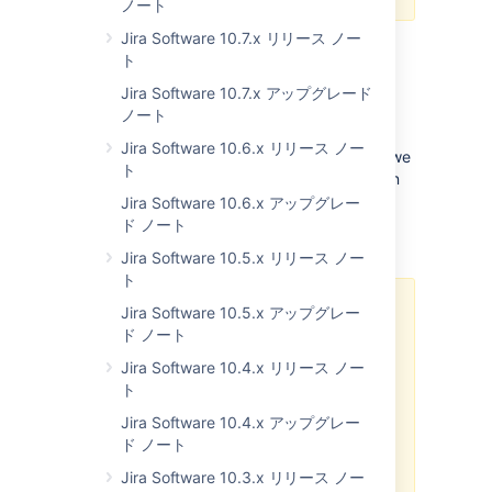
ノート
Jira Software 10.7.x リリース ノー
ト
はじめる前に
Jira Software 10.7.x アップグレード
Sometimes we find out about a problem with
ノート
the latest version of JIRA Software after we
Jira Software 10.6.x リリース ノー
have released the software. In these cases, we
ト
publish information about the known issues in
the
Jira Knowledge Base
. Please check for
Jira Software 10.6.x アップグレー
known issues and follow the instructions as
ド ノート
necessary.
Jira Software 10.5.x リリース ノー
ト
JIRA Software で問題が発生した場
Jira Software 10.5.x アップグレー
合どうすればいいですか。
ド ノート
Jira Software 10.4.x リリース ノー
JIRA Software のインストールやア
ト
ップグレード時、またはアップグレ
ード後に使用していて問題が発生し
Jira Software 10.4.x アップグレー
た場合、
ド ノート
アトラシアンのサポートチームに連
Jira Software 10.3.x リリース ノー
絡