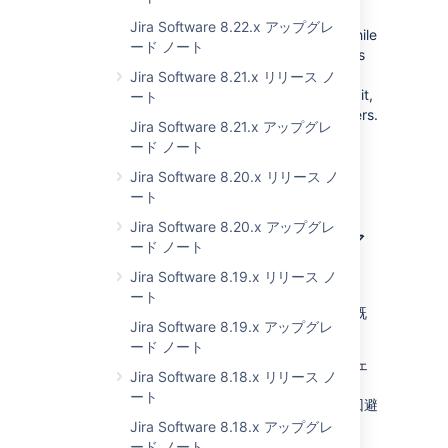
We’ve noticed that versions 7.2.9 and 7.2.10
Jira Software 8.22.x アップグレ
have performance issues and show errors while
ード ノート
opening pages or finishing some actions. This
applies only if you’re using
postgreSQL
and
Jira Software 8.21.x リリース ノ
have more than 500k users. To work around it,
ート
increase the heap size by 1GB per million users.
Jira Software 8.21.x アップグレ
We’ll release a fix for this in the next bugfix
ード ノート
release.
Jira Software 8.20.x リリース ノ
ート
Jira Software 8.20.x アップグレ
以前のバージョンからのア
ード ノート
ップグレード
Jira Software 8.19.x リリース ノ
ート
7.1 以降のバージョンからのアップグレード
- 既
Jira Software 8.19.x アップグレ
知の問題はありません。
ード ノート
7.0.x バージョンからのアップグレード
- ガジェ
Jira Software 8.18.x リリース ノ
ットに関する既知の問題があり、
ート
JIRA Software 7.1.x アップグレードノート
に回避
策の説明があります。
Jira Software 8.18.x アップグレ
ード ノート