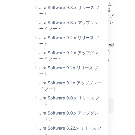
スの XML バックアップ作成を自動的に開始しま
Jira Software 9.3.x リリース ノ
す。これにより、アップグレード プロセスの速
ート
度が低下します。ユーザーは独自のバックアップ
を作成するため、自動バックアップをアップグレ
Jira Software 9.3.x アップグレ
ード前に無効にできます。
ード ノート
Jira を停止します。
Jira Software 9.2.x リリース ノ
ート
Edit the jira-config.properties file, located
at the root of your JIRA home directory.
Jira Software 9.2.x アップグレ
ード ノート
If this file doesn't exist, create it in a
text editor. For more info, see
Jira Software 9.1.x リリース ノ
Making changes to the
jira-
ート
file
config.properties
Jira Software 9.1.x アップグレー
.
ド ノート
以下のエントリを追加します。
Jira Software 9.0.x リリース ノ
ート
jira.autoexport=false
Jira Software 9.0.x アップグレ
Jira を起動します。
ード ノート
Jira Software 8.22.x リリース ノ
パフォーマンスの問題
ート