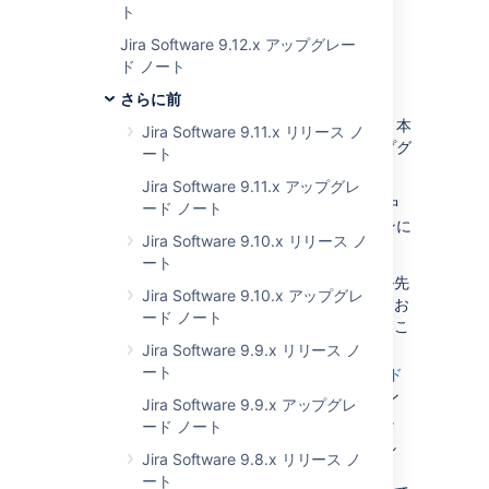
プラグインに関する重要な変更については、
ト
「
Jira 7.9 への準備
」を参照してください。
Jira Software 9.12.x アップグレー
ド ノート
アップグレード手順
さらに前
注：
まずテスト環境をアップグレードします。
本
Jira Software 9.11.x リリース ノ
番環境にロールする前に、テスト環境でアップグ
ート
レードをテストしてください。
Jira Software 9.11.x アップグレ
すでに Jira のいずれかのバージョンをご利用中
ード ノート
の場合は、以下の説明に従って最新バージョンに
Jira Software 9.10.x リリース ノ
アップグレードしてください。
ート
アップグレードする前に、インストール先
Jira Software 9.10.x アップグレ
のディレクトリ、ホームディレクトリ、お
ード ノート
よびデータベースをバックアップされるこ
とを強くお勧めします。
Jira Software 9.9.x リリース ノ
ート
リリース ノートとアップグレード ガイド
(ご利用のバージョンから最新バージョン
Jira Software 9.9.x アップグレ
までの
すべてのリリース
分) を読みます。
ード ノート
最新バージョンの Jira を
ダウンロード
し
Jira Software 9.8.x リリース ノ
ます。
ート