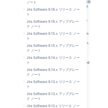
新しいサポート対象データベースに接続する場合
ノート
は、「
SQL Server 2016 への接続
」で前提条件
Jira Software 9.16.x リリース ノー
となる手順を確認してください。
ト
Jira Data Center での非同期キャッシュ レプリ
Jira Software 9.16.x アップグレー
ケーション
ド ノート
We’ve changed the way cache is replicated in
Jira Software 9.15.x リリース ノー
JIRA Data Center, making the replication
ト
asynchronous. Previously, we replicated each
Jira Software 9.15.x アップグレー
modification immediately after it occurred
ド ノート
(synchronous). Now, we’re adding each
modification to a persistent queue and
Jira Software 9.14.x リリース ノー
replicating it to other nodes after it’s promoted
ト
to the top of the queue. Thanks to that,
Jira Software 9.14.x アップグレー
replication occurs in the background and is
ド ノート
independent of any of your further actions in
JIRA.
Learn more
Jira Software 9.13.x リリース ノー
ト
Jira Software 9.13.x アップグレー
ド ノート
プラグイン開発者
Jira Software 9.12.x リリース ノー