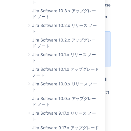
ト
You can connect JIRA to your MySQL database
using an IPv6 address. To do this, complete
Jira Software 10.3.x アップグレー
the following steps to update the URL pattern
ド ノート
in your
file.
dbconfig.xml
Jira Software 10.2.x リリース ノー
ト
Jira Software 10.2.x アップグレー
IPv4 アドレスを引き続き使用する
ド ノート
場合や、データベースにホスト名を
使用している場合は変更を加える必
Jira Software 10.1.x リリース ノー
要はありません。
ト
Jira Software 10.1.x アップグレード
Go to
, and
<JIRA-install-dir>/bin
ノート
run
or
. This will
config.sh
config.bat
Jira Software 10.0.x リリース ノー
open the JIRA configuration tool.
ト
[
Database
] タブで、IPv6 アドレスを入力
します。
Jira Software 10.0.x アップグレー
ド ノート
保存
をクリックします。
Jira を再起動します。
Jira Software 9.17.x リリース ノー
ト
SQL Server 2016 への接続
Jira Software 9.17.x アップグレード