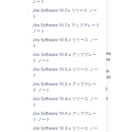
アップグレード ノート
ノート
Jira Software 10.7.x リリース ノー
JIRA 管理者
ト
Upgrade to the DVCS plugin
Jira Software 10.7.x アップグレード
ノート
If your Jira Software Server or Data Center
instance is connected to Bitbucket Cloud, it’s
Jira Software 10.6.x リリース ノー
through the Jira DVCS connector plugin.
ト
Due to GDPR regulations and the personal data
Jira Software 10.6.x アップグレー
protection they require, we've needed to make
ド ノート
some changes to the API's that Bitbucket
Jira Software 10.5.x リリース ノー
Cloud has available. These changes happen in
ト
two phases. Phase one will be live on Bitbucket
Cloud by the 10th of May, 2019, and Phase
Jira Software 10.5.x アップグレー
two will go live on the 1st of September, 2019.
ド ノート
What you need to do as a result is to upgrade
Jira Software 10.4.x リリース ノー
your Jira Software instance or upgrade your
ト
Jira DVCS connector plugin to the relevant
Jira Software 10.4.x アップグレー
version. For more information, see
Jira KB
.
ド ノート
IPv6 を使用した MySQL への接続
Jira Software 10.3.x リリース ノー