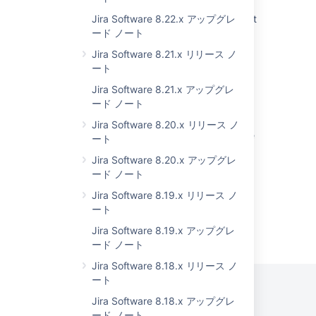
JIRA Upgrade or Install Fails due to Could not
Jira Software 8.22.x アップグレ
display the GUI Error
ード ノート
Jira Software 8.21.x リリース ノ
Jira installer terminates during file extraction
ート
due to incomplete download
Jira Software 8.21.x アップグレ
Default languages and tools for Jira Coding
ード ノート
Agent
Jira Software 8.20.x リリース ノ
What cannot be blocked by the Marketplace
ート
and custom app access control
Jira Software 8.20.x アップグレ
ード ノート
Jira Software 8.19.x リリース ノ
ート
Powered by
Jira Software 8.19.x アップグレ
Confluence
and
Scroll Viewport
.
ード ノート
Jira Software 8.18.x リリース ノ
ート
Jira Software 8.18.x アップグレ
ード ノート