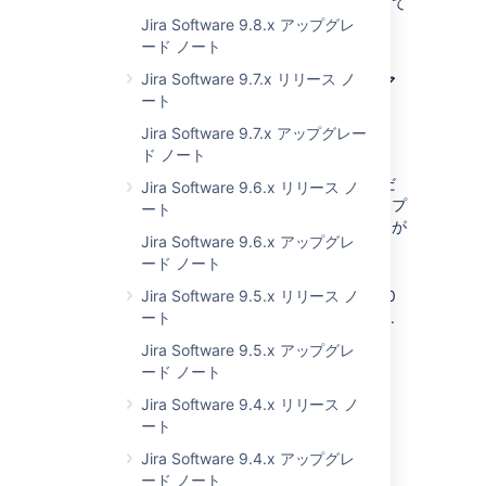
「
アップグレードガイド
」の説明に従って
ください。
Jira Software 9.8.x アップグレ
ード ノート
Jira Software 9.7.x リリース ノ
以前のバージョンからのア
ート
ップグレード方法
Jira Software 9.7.x アップグレー
ド ノート
7.0 以降
アップグレード マトリクス
をご確認くだ
Jira Software 9.6.x リリース ノ
さい。複数のバージョンをまたいでアップ
ート
グレードする際に注意すべき既知の問題が
Jira Software 9.6.x アップグレ
掲載されています。
ード ノート
Earlier than 7.0
Consult the
Jira Software 9.5.x リリース ノ
Migration hub
. The JIRA 7.0
release introduced significant changes.
ート
You must first upgrade to JIRA 7.0 (we
Jira Software 9.5.x アップグレ
always recommend the latest bugfix
ード ノート
release, in this case 7.0.11) before
upgrading to later versions.
Jira Software 9.4.x リリース ノ
ート
Jira Software 9.4.x アップグレ
最終更新日 2019 年 8 月 5 日
ード ノート