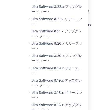
keywords
Jira Software 8.22.x アップグレ
JIRA Upgrade or Install Fails due to Could not
ード ノート
display the GUI Error
Jira Software 8.21.x リリース ノ
ート
Check the Jira server application to make sure
it is running
Jira Software 8.21.x アップグレ
ード ノート
Default languages and tools for Jira Coding
Agent
Jira Software 8.20.x リリース ノ
ート
Mac OS X Not Supported by JIRA
Jira Software 8.20.x アップグレ
Agile Reports Displays Scripting Error
ード ノート
Jira Software 8.19.x リリース ノ
'Jira Software is currently unavailable' error
ート
after upgrading to Jira 7 or newer
Jira Software 8.19.x アップグレ
JDK 1.8 Not Supported in JIRA 6.2
ード ノート
Jira Software 8.18.x リリース ノ
ート
Jira Software 8.18.x アップグレ
ード ノート
Powered by
Confluence
and
Scroll Viewport
.