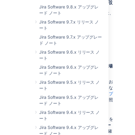
アプリ開発者向けの情報
Jira Software 9.8.x アップグレ
アプリに関するすべての重要な変更については、
ード ノート
「
Jira 8.16 への準備
」を参照してください。
Jira Software 9.7.x リリース ノ
ート
Jira Software 9.7.x アップグレー
ド ノート
アップグレード手順
Jira Software 9.6.x リリース ノ
ート
Jira バージョン 8.x.x からアップグレードする場
Jira Software 9.6.x アップグレ
合
ード ノート
利用可能なすべてのアップグレード方法お
Jira Software 9.5.x リリース ノ
よびアップグレード前の手順を含む完全な
ート
アップグレード手順について、「
Jira アプ
Jira Software 9.5.x アップグレ
リケーションのアップグレード
」をご参照
ード ノート
ください。
Jira Software 9.4.x リリース ノ
ート
ご自身の環境に合わせたアップグレードを
ご検討の場合、[
Jira 管理
] >
[アプリケー
Jira Software 9.4.x アップグレ
ション] > [アップグレードを計画]
をご確
ード ノート