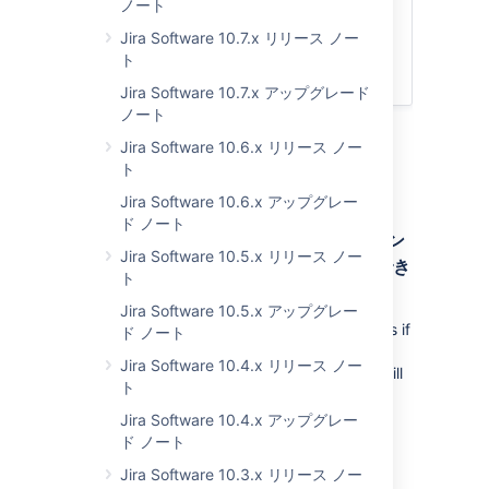
ノート
サポート終了のお知らせ
Jira Software 10.7.x リリース ノー
アプリ開発者向けの情報
ト
アップグレード手順
Jira Software 10.7.x アップグレード
ノート
Jira Software 10.6.x リリース ノー
ト
アップグレード ノート
Jira Software 10.6.x アップグレー
ド ノート
既知の問題: 単一ノード Data Center イン
Jira Software 10.5.x リリース ノー
スタンスでカスタム フィールドを削除でき
ト
ない
Jira Software 10.5.x アップグレー
You won't be able to delete any custom fields if
ド ノート
your Data Center instance is running on a
Jira Software 10.4.x リリース ノー
single node. We've confirmed this bug and will
ト
release a fix for it in the next bugfix release.
You can read more about it and available
Jira Software 10.4.x アップグレー
workarounds
here
.
ド ノート
Jira Software 10.3.x リリース ノー