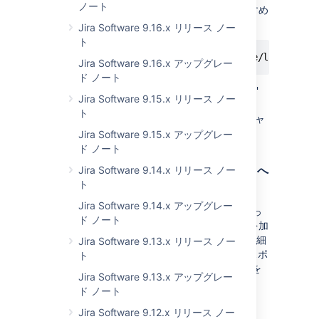
ノート
が進行中ではないことを確認することをおすすめ
します。
Jira Software 9.16.x リリース ノー
ト
http://<base-url>/rest/datapipeline/latest/ex
Jira Software 9.16.x アップグレー
ド ノート
返されるステータスが
"status": "STARTED"
Jira Software 9.15.x リリース ノー
だった場合、エクスポートの完了を待つか、
ト
リクエストを行ってエクスポートをキャ
DELETE
ンセルする必要があります。
Jira Software 9.15.x アップグレー
ド ノート
データ パイプラインの REST レスポンスへ
Jira Software 9.14.x リリース ノー
ト
の変更
Jira Software 9.14.x アップグレー
データ パイプライン API へのリクエストを行っ
ド ノート
たときに返されるレスポンスに小規模な変更を加
えました。
のように、リクエスト詳細
fromDate
Jira Software 9.13.x リリース ノー
を含む
セクションを含めました。
レスポ
config
ト
ンスの例については「
データ パイプライン
」を
Jira Software 9.13.x アップグレー
ご確認ください。
ド ノート
Jira Software 9.12.x リリース ノー