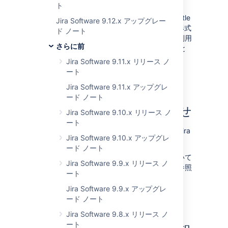
BKS-V1 キーストア形式の既知の脆弱性
ト
Jira を SSL で実行している場合、BouncyCastle
Jira Software 9.12.x アップグレー
ライブラリで提供される BKS-V1 キーストア形式
ド ノート
のセキュリティ脆弱性にご注意ください。ご利用
さらに前
の Jira インスタンスではこれを使用しないこと
を強く推奨します。
詳細情報
Jira Software 9.11.x リリース ノ
ート
Jira Software 9.11.x アップグレ
ード ノート
サポート終了のお知らせ
Jira Software 9.10.x リリース ノ
ート
事前告知:
PostgreSQL 9.6 を廃止し、Jira
Jira Software 9.10.x アップグレ
8.19 で終了することを予定しています。
ード ノート
サポートされるプラットフォームの一覧について
Jira Software 9.9.x リリース ノ
は、「
サポート対象のプラットフォーム
」を参照
ート
してください。
Jira Software 9.9.x アップグレ
ード ノート
Jira Software 9.8.x リリース ノ
ート