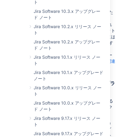
web.xml ファイルへの変更
ト
Jira Software 10.3.x アップグレー
Jira 8.15 アップグレード ノート
でお知らせした
ド ノート
ように、画像の添付ファイルの改善の一環で
ファイルへの変更を行いました。これ
web.xml
Jira Software 10.2.x リリース ノー
らの変更は添付ファイルに関連するサーブレット
ト
へのパスに影響するため、アップグレード後には
Jira Software 10.2.x アップグレー
新しい
ファイルを使うことが重要です
web.xml
ド ノート
(変更内容があれば新しいファイルにコピーす
る)。これを行わない場合、Jira は古いサーバー
Jira Software 10.1.x リリース ノー
を参照し、添付ファイルは表示されません。
関連
ト
する課題を確認
Jira Software 10.1.x アップグレード
ノート
Jira のアップグレード時にデータ パイプラ
Jira Software 10.0.x リリース ノー
インのエクスポートを阻止
ト
ゼロ ダウンタイム アップグレードを行っている
Jira Software 10.0.x アップグレー
最中にデータ パイプライン API でデータをエク
ド ノート
スポートしようとしないでください。
Jira Software 9.17.x リリース ノー
データ パイプラインを使用している場合、Jira
ト
8.16 にアップグレードする前に次のエンドポイ
Jira Software 9.17.x アップグレード
ントへの
リクエストを行い、エクスポート
GET