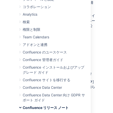
うかを確認したい、Confluence 開発者向けの情
コラボレーション
報をご案内します。
Analytics
このページで、新しいマイルストーンの公開タイ
ミング、およびその内容をご確認ください。ベー
検索
タ版のリリース後、正式なリリース ノートを公
権限と制限
開します。
Team Calendars
最新のマイルストーン
アドオンと連携
Confluence のユースケース
2020 年 2
7.3.0-rc1
ダウンロ
Confluence 管理者ガイド
月 3 日
ード
Confluence インストールおよびアップ
グレード ガイド
このマイルストーンで問題が見受けられた場合
Confluence サイトを移行する
Confluence EAP のヘッダーで [
フィードバック
]
ボタンをクリックするか、
課題を起票
してお知ら
Confluence Data Center
せください。
Confluence Data Center 向け GDPR サ
ポート ガイド
予定されている変更
Confluence リリース ノート