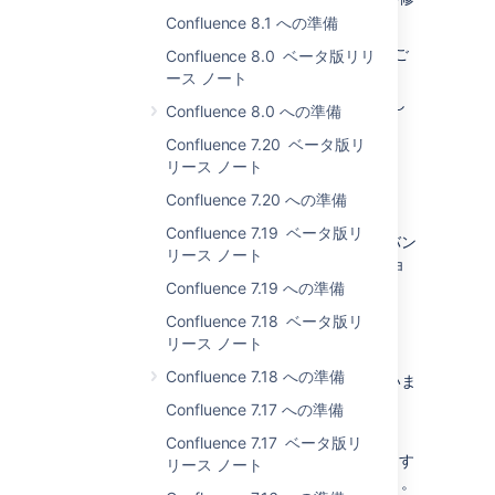
正を元に戻しました。詳細については、
Confluence 8.1 への準備
CONFSERVER-59370
CLOSED
をご
Confluence 8.0 ベータ版リリ
参照ください。
ース ノート
Atlassian Companion 1.0.0 をリリースし
Confluence 8.0 への準備
ました。
Confluence 7.20 ベータ版リ
リース ノート
リリース候補 1 - 2020 年 1 月 29 日
Confluence 7.20 への準備
前述のように、7.3 には、SSO for Atlassian
Confluence 7.19 ベータ版リ
Data Center プラグインのバージョン 4.0 をバン
リース ノート
ドルしないことを決定しました。v4.x バージョ
ンを Confluence 7.5 にバンドルする予定です。
Confluence 7.19 への準備
Confluence 7.18 ベータ版リ
ベータ 1 - 2020 年 1 月 14 日
リース ノート
Confluence 7.18 への準備
このベータ版では次のような変更が行われていま
す。
Confluence 7.17 への準備
SSO プラグインをアップグレードし、
Confluence 7.17 ベータ版リ
OpenID Connect プロバイダをサポートす
リース ノート
るようになりました (Data Center のみ) 。