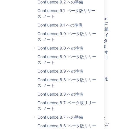
Confluence 9.2 への準備
ステータス:
実装済み
Confluence 9.1 ベータ版リリー
ス ノート
アトラシアンでは現在、Confluence Server およ
び Data Center 用 Companion アプリを、簡単に
Confluence 9.1 への準備
インストールして使用できるよう、改善に取り組
Confluence 9.0 ベータ版リリー
んでいます。これらの改善には、作業中のファイ
ス ノート
ルを管理しやすくするための Companion インタ
ーフェイスの再設計や、Companion アプリをよ
Confluence 9.0 への準備
り多くのお客様がこの機能を使用できるようにす
Confluence 8.9 ベータ版リリー
るために、現在の WebSocket ではなくプロトコ
ス ノート
ル ハンドラを使用するような修正が含まれま
す。
Confluence 8.9 への準備
今後のマイルストーンで、この変更の詳細情報を
Confluence 8.8 ベータ版リリー
提供する予定です。
ス ノート
Confluence 8.8 への準備
ページ ツリーでのページの制限
Confluence 8.7 ベータ版リリー
ス ノート
ステータス:
実装済み
Confluence 8.7 への準備
スペースのサイドバーのページ ツリーに最初に
表示されるページ数を 200 ページ (階層レベルご
Confluence 8.6 ベータ版リリー