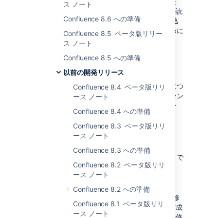
と) に制限することを決定しました。[すべて表
ス ノート
示] ボタンを使用すると、ページ ツリー全体が読
Confluence 8.6 への準備
み込まれます。これは、ページ ツリーの読み込
み時に必要な権限チェックの数を削減するために
Confluence 8.5 ベータ版リリー
行いました。
ス ノート
Confluence 8.5 への準備
変更の実装内容
以前の開発リリース
このセクションでは、実装済みの変更の詳細につ
Confluence 8.4 ベータ版リリ
いて、それらが最初に提供されたマイルストーン
ース ノート
ごとに紹介します。テストするマイルストーン
Confluence 8.4 への準備
バージョンの判断にご利用ください。
Confluence 8.3 ベータ版リリ
ース ノート
リリース候補 2 - 2020 年 2 月 3 日
Confluence 8.3 への準備
このリリース候補版の変更内容は、次のとおりで
Confluence 8.2 ベータ版リリ
す。
ース ノート
7.2.1 で導入された
Confluence 8.2 への準備
CONFSERVER-26897
CLOSED
の修
Confluence 8.1 ベータ版リリ
正によってテンプレートからページを作成
ース ノート
する際に問題が発生していたため、この修