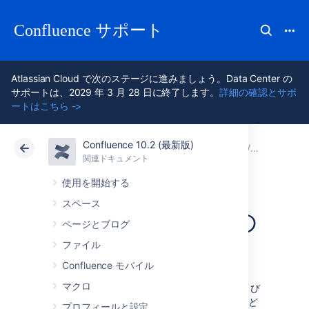
Confluence サポート
Atlassian Cloud で次のステージに進みましょう。Data Center の
サポートは、2029 年 3 月 28 日に終了します。
詳細の確認とサポ
ートはこちら ->
Confluence 10.2 (最新版)
アトラシアン サポート
Confluence 10.2
関連ドキュメント
以前の開発
関連ドキュメント
クラウド
Data Center 10.2
使用を開始する
スペース
Confluence 7.3 への
ページとブログ
準備
ファイル
Confluence モバイル
マクロ
このドキュメントでは、既存のプラグインおよび
アプリに
Confluence 7.3
との互換性があるかど
プロフィールと設定