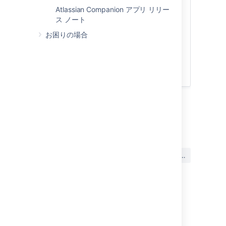
ントをご確認ください。
Atlassian Companion アプリ リリー
ス ノート
Did you know we’ve got a new developer
community? Head
お困りの場合
to
community.developer.atlassian.com/
to
check it out! We’ll be posting in the
announcements category if when new
EAP releases are available.
最終更新日: 2020 年 2 月 3 日
この内容はお役に立ちました
はい
いいえ
か?
関連コンテンツ
Welcome to Confluence