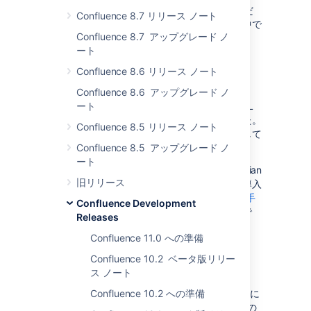
Check who can view a page
」を参照してくだ
Confluence 8.7 リリース ノート
さい。これらのドキュメントは引き続き作成中で
Confluence 8.7 アップグレード ノ
す。
ート
OpenID Connect (Data Center)
Confluence 8.6 リリース ノート
ステータス:
実装済み
Confluence 8.6 アップグレード ノ
少し前に、すべての Data Center 製品に SAML
ート
シングルサインオンのサポートを追加しました。
Confluence 8.5 リリース ノート
今回は、OpenID Connect プロトコルを使用して
認証するオプションを追加します。
Confluence 8.5 アップグレード ノ
ート
OpenID Connect サポートは、SSO for Atlassian
旧リリース
Data Center プラグインのバージョン 4.0 で導入
されています。これは現在
Marketplace で入手
Confluence Development
でき
、将来のリリースにバンドルされる予定で
Releases
す。
Confluence 11.0 への準備
レート制限 (Data Center)
Confluence 10.2 ベータ版リリー
ステータス:
ス ノート
実装済み
自動化された連携やスクリプトが Confluence に
Confluence 10.2 への準備
大量のリクエストを送信すると、Confluence の