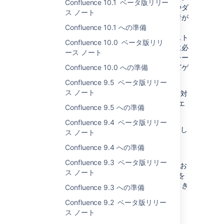
Confluence 10.1 ベータ版リリー
安定性に影響を与え、パフォーマンスの低下やダ
ス ノート
ウンタイムにつながる恐れがあります。管理者が
これを防げるよう、レート制限を導入していま
Confluence 10.1 への準備
す。管理者は、ユーザーが作成できるリクエスト
Confluence 10.0 ベータ版リリ
の数と頻度や、そのようなリクエストを本当に必
ース ノート
要としているユーザー向けの例外を追加し、レー
ト制限されているユーザーの一覧を簡単にナビゲ
Confluence 10.0 への準備
ートできます。
Confluence 9.5 ベータ版リリー
ス ノート
レート制限は外部 REST API リクエストのみを対
象とします。つまり、Confluence 内でのリクエ
Confluence 9.5 への準備
ストは制限されません。
Confluence 9.4 ベータ版リリー
レート制限は、Data Center ライセンスを使用し
ス ノート
て、7.3.0-m31 から利用できます。
Confluence 9.4 への準備
詳細は、EAP ドキュメントの「
Confluence 9.3 ベータ版リリー
Improve instance stability with rate limiting
」お
ス ノート
よび「
Adjusting your code for rate limiting
」を
参照してください。これらのドキュメントは引き
Confluence 9.3 への準備
続き作成中です。
Confluence 9.2 ベータ版リリー
ス ノート
ファイルの編集の改善