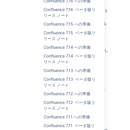
Confluence 7.16 への準備
Oracle 19c へのサポートの追加
Confluence 7.16 ベータ版リ
Data Center のお客様向けに新しいレート
リース ノート
制限機能を追加しました
階層のレベルに 200 以上のページがある
Confluence 7.15 への準備
場合、ページ ツリーに新しく [すべて表
Confluence 7.15 ベータ版リ
示] ボタンを表示
リース ノート
このリリースの機能の完全な詳細については、
Confluence 7.14 への準備
Confluence 7.3 ベータ リリース ノート
を参照し
てください。
Confluence 7.14 ベータ版リ
リース ノート
Confluence 7.13 への準備
EAP 4 – 2020 年 1 月 6 日
Confluence 7.13 ベータ版リ
Milestone 7.3.0-m37
リース ノート
このマイルストーンには大きな変更はありませ
Confluence 7.12 への準備
ん。
Confluence 7.12 ベータ版リ
リース ノート
EAP 3 – 2019 年 12 月 31 日
Confluence 7.11 への準備
Milestone 7.3.0-m31
Confluence 7.11 ベータ版リ