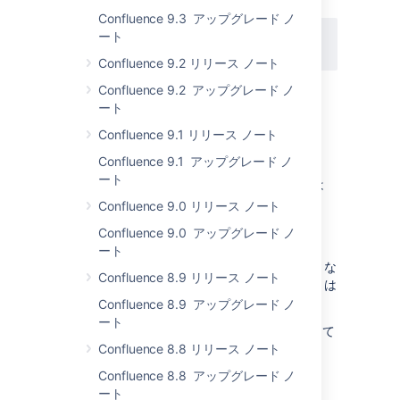
策については、
Confluence 9.3 アップグレード ノ
CONFSERVER-59243
-
Upgrade to
ート
Postgres 10 on AWS RDS Confluence can't
find tables
LONG TERM BACKLOG
Confluence 9.2 リリース ノート
をご確認ください。
Confluence 9.2 アップグレード ノ
ート
高度な権限機能 (Data Center)
Confluence 9.1 リリース ノート
ステータス:
実装済み
Confluence 9.1 アップグレード ノ
ート
過去にお知らせしたように
、アトラシアンでは
Ultimate Permissions Manager アプリを買収
Confluence 9.0 リリース ノート
し、このアプリの機能を Confluence Data
Confluence 9.0 アップグレード ノ
Center に統合することに取り組んでいます。
ート
権限の仕組みは変更していないため、このような
Confluence 8.9 リリース ノート
変更が既存のアプリに大きな影響を与えることは
ないと予測しています。
Confluence 8.9 アップグレード ノ
ート
検査権限は、Data Center ライセンスを使用して
7.3.0-m31 で利用可能です。
Confluence 8.8 リリース ノート
Confluence 8.8 アップグレード ノ
詳細については、EAP ドキュメントの「
ート
Inspect permissions
」と「