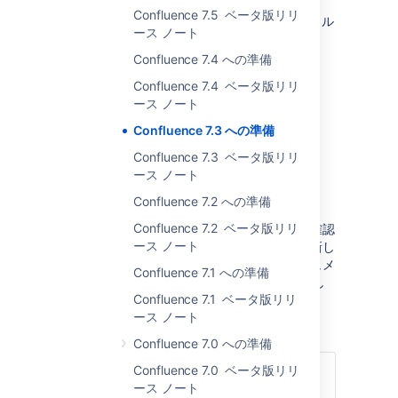
Companion アプリで、現在の
Confluence 7.5 ベータ版リリ
WebSockets メソッドではなくプロトコル
ース ノート
ハンドラを使用するようになりました。
Confluence 7.4 への準備
EAP 1 – 2019 年 12 月 17 日
Confluence 7.4 ベータ版リリ
ース ノート
Milestone 7.3.0-m15
Confluence 7.3 への準備
このマイルストーンでの変更:
Confluence 7.3 ベータ版リリ
PostgreSQL 10 のサポートを追加
ース ノート
マクロの保護
Confluence 7.2 への準備
Confluence 7.2 ベータ版リリ
アプリが提供するマクロが安全であることを確認
ース ノート
するためのいくつかのヒントをご案内する、新し
いガイドを用意しています。開発者向けドキュメ
Confluence 7.1 への準備
ントの「
How to secure your macro
」を参照し
Confluence 7.1 ベータ版リリ
てください。
ース ノート
Confluence 7.0 への準備
Confluence 7.0 ベータ版リリ
最新のドキュメントをお探しの場合は、
ース ノート
Confluence EAP スペース
で最新のドキュメ