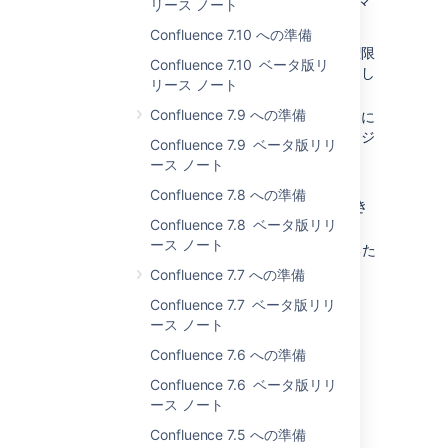
2010 年台の最後のマイルストーンです。このマ
リース ノート
イルストーンでの変更点は次のとおりです。
Confluence 7.10 への準備
グローバルおよびスペース管理画面に権限
Confluence 7.10 ベータ版リ
を調査するためのオプションを追加しまし
リース ノート
た。
Confluence 7.9 への準備
[表示できるユーザー] オプションを新たに
追加しました。アクセスするには、ページ
Confluence 7.9 ベータ版リリ
の表示時に
ース ノート
その他のオプション
Confluence 7.8 への準備
(以前の [ページ] ツール) メニューを開き
Confluence 7.8 ベータ版リリ
ます。
ース ノート
外部 REST リクエストをレート制限するた
めのオプションを追加しました。
Confluence 7.7 への準備
良い年をお迎えください。
Confluence 7.7 ベータ版リリ
ース ノート
EAP 2 – 2019 年 12 月 24 日
Confluence 7.6 への準備
Confluence 7.6 ベータ版リリ
Milestone 7.3.0-m21
ース ノート
このマイルストーンでの変更:
Confluence 7.5 への準備