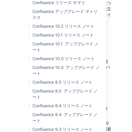
Confluence リリース サマリ
このセクションでは、導入予定の変更の概要につ
いて紹介します。アプリへの影響の検討にお役立
Confluence アップグレード マトリ
てください。変更の実装が完了したら、そのタイ
クス
ミングと対象のマイルストーンをご案内しま
Confluence 10.2 リリース ノート
す。
Confluence 10.1 リリース ノート
Oracle 19c のサポート
Confluence 10.1 アップグレード ノ
ート
ステータス:
実装済み
Confluence 10.0 リリース ノート
このリリースでは、Oracle 19c のサポートを追
加しました。ojdbc8.jar と ojdbc10.jar ドライバ
Confluence 10.0 アップグレード ノ
の両方でテストを行っています。
ート
Confluence 9.5 リリース ノート
PostgreSQL 10 のサポート
Confluence 9.5 アップグレード ノ
ート
ステータス:
実装済み
Confluence 9.4 リリース ノート
このリリースで、PostgreSQL 10 のサポートを
追加しました。
Confluence 9.4 アップグレード ノ
ート
Confluence が Amazon RDS の PostgreSQL 10
で起動しない既知の問題があります。詳細と回避
Confluence 9.3 リリース ノート