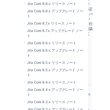
Jira Core 8.8.x リリース ノート
イブラリのアップグレードまたは Jira のコード
ベースの改善により、さらに多くの脆弱性を修正
Jira Core 8.8.x アップグレード ノー
しました。また、これで完了ではありません。バ
ト
グ修正リリースや次の Jira リリースを待ってい
Jira Core 8.7.x リリース ノート
る修正がほかにもあります。アップグレードを行
ったもっとも重要なライブラリのいくつかを確認
Jira Core 8.7.x アップグレード ノー
したい場合、「
Jira 8.22 への準備
」をご確認く
ト
ださい。
Jira Core 8.6.x リリース ノート
Jira Core 8.6.x アップグレード ノー
解決済みの課題
ト
8.22.0 で解決済みの課題
Jira Core 8.5.x リリース ノート
Jira Core 8.5.x アップグレード ノー
2022 年 2 月 16 日にリリース
ト
T
Key
Summary
Status
Jira Core 8.4.x リリース ノート
JRASERVER-76174
Update
Jira Core 8.4.x アップグレード ノー
CLOSE
documentation
ト
about
Jira Core 8.3.x リリース ノート
generating
thread dumps
Jira Core 8.3.x アップグレード ノー