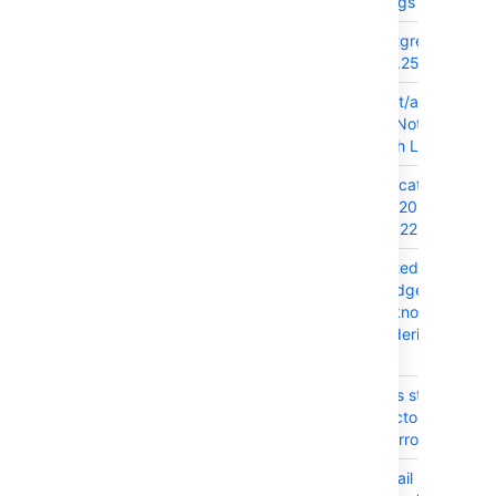
System settings
JRASERVER-73578
Upgrade PostgresSQL JD
driver to 42.2.25+ version
JRASERVER-73266
REST API /rest/auth/1/sess
throws Class Not Found
Exception with LDAPS user
JRASERVER-73223
Upgrade Tomcat to versio
8.5.75 - CVE-2020-
9484/CVE-2022-23181
JRASERVER-73201
Editing "Created vs.
Resolved" gadget fails wit
the error "Unknown error
occurred rendering this
gadget."
JRASERVER-72995
Jira webhooks stop workin
after "I/O reactor terminat
abnormally" error
JRASERVER-72873
@mention email notificatio