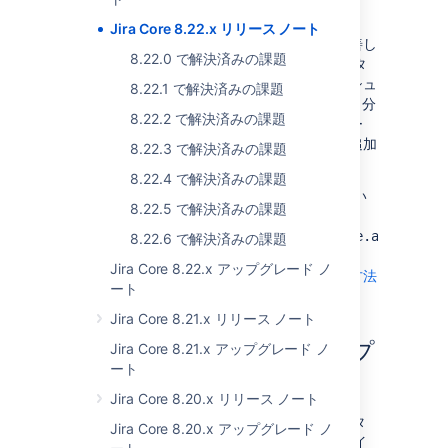
ン パフォーマンスの改善
Jira Core 8.22.x リリース ノート
ベーシック認証のパフォーマンスを大きく改善し
8.22.0 で解決済みの課題
ました。これは、ユーザー ログインのカウンタ
ーとタイムスタンプの保存を遅らせ、キャッシュ
8.22.1 で解決済みの課題
内にユーザー セッションを保存する時間を 15 分
8.22.2 で解決済みの課題
に増やすことで実現しました。外部のユーザー
ディレクターでのリソースの消費を減らせる追加
8.22.3 で解決済みの課題
のメリットも実現しています。
8.22.4 で解決済みの課題
ログイン セッションをさらに早く再利用したい
8.22.5 で解決済みの課題
場合は要件に合わせて
com.atlassian.jira.user.crowd.service.authentic
8.22.6 で解決済みの課題
システム プロパティを構成できます。
Jira Core 8.22.x アップグレード ノ
起動時にプロパティとオプションを設定する方法
ート
をご確認ください。
Jira Core 8.21.x リリース ノート
データ パイプラインからプ
Jira Core 8.21.x アップグレード ノ
ート
ロジェクトを除外
Jira Core 8.20.x リリース ノート
データ パイプラインによって、Jira からデータ
Jira Core 8.20.x アップグレード ノ
をエクスポートして、お気に入りのビジネス イ