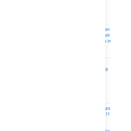
explaining all
the workflow
status
properties
JRASERVER-73033
Random version
CLOSE
of user returned
if a user exists in
more than 1
directory.
JRASERVER-73023
Server Error
CLOSE
while assigning
Issue or
performing
mentioned
Search in
comment
JRASERVER-72880
Jira 8.19.X ships
CLOSE
with JDK 11.0.11
which is
affected by