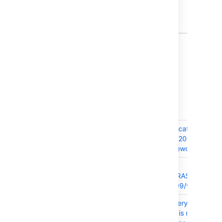
JRASERVER-62772
JIRA
CLOSED
deadlocks in
PicoСontainer
6 issues
8.22.2 で解決済みの課題
2022 年 4 月 20 日にリリース
T
Key
Summary
JRASERVER-73773
Upgrade Tomcat to versio
8.5.78 - CVE-2022-22965
(Spring Framework RCE)
JRASERVER-73677
Blank page
WelcomeToJIRASoftware.j
on Chrome v99/v100
JRASERVER-73655
Content Delivery Network
system menu is missing in 