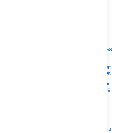
HTTPS"
JRASERVER-73867
Improve
CLOSE
'Configuring
issue-level
security'
document
JRASERVER-73718
Support "Eclipse
CLOSE
Adoptium"
which is
rebranding from
AdoptOpenJDK
JRASERVER-73319
Update needed
CLOSE
on "Configuring
contexts and
default values
for the
Description
field" article
JRASERVER-73294
Update product
CLOSE