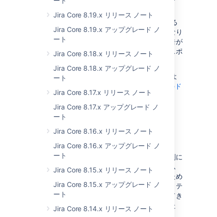
ート
ンテリジェンス ツールで分析できます。
Jira Core 8.19.x リリース ノート
プロジェクトをオプトアウト リストに追加する
Jira Core 8.19.x アップグレード ノ
ことで、エクスポートから除外できるようになり
ート
ました。これは、特定のプロジェクトでは報告が
不要な場合や、機密情報が含まれていてエクスポ
Jira Core 8.18.x リリース ノート
ートしたくない場合に便利です。
Jira Core 8.18.x アップグレード ノ
オプトアウト リストでプロジェクトを追加およ
ート
び削除する方法の詳細については
REST API のド
Jira Core 8.17.x リリース ノート
キュメント
をご確認ください。
Jira Core 8.17.x アップグレード ノ
ート
Jira のセキュリティのステ
Jira Core 8.16.x リリース ノート
ップアップ
Jira Core 8.16.x アップグレード ノ
ート
アトラシアンでは、製品のセキュリティを真剣に
考慮しています。弊社の脆弱性管理プログラム
Jira Core 8.15.x リリース ノート
は、セキュリティの問題を発見して修正するため
Jira Core 8.15.x アップグレード ノ
の幅広いアプローチを使っています。セキュリテ
ート
ィ攻撃がより一般的なものになり、洗練されてき
ているのを受けて、さらに迅速な改善を行うた
Jira Core 8.14.x リリース ノート
め、この領域への取り組みを強化しています。