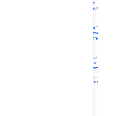
8.20.8 zip with
Windows Default
Extractor
JRASERVER-73690
Only
C
NodeRemoved/"Node
deactivated" events
are getting logged in
the Audit log.
JRASERVER-73327
Table tools
C
overlapping top 2
rows on table when
adding a 4th row to a
table
JRASERVER-73257
Plugins fail to start in
C
Jira 8.20
6 issues
8.22.4 で解決済みの課題