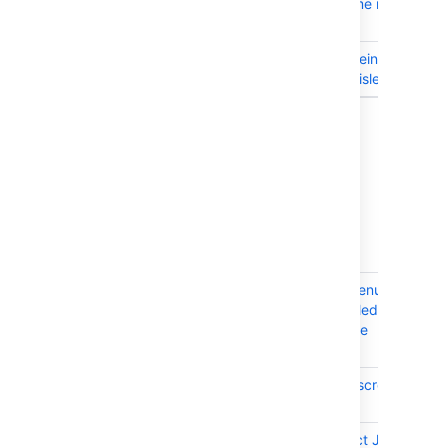
show username instead of f
name
JRASERVER-72235
Jira Lucene Reindexing
message is misleading.
10 issues
8.22.3 で解決済みの課題
2022 年 5 月 25 日にリリース
T
Key
Summary
S
JRASERVER-73831
Dashboard menu
C
can't be scrolled
using the page
scrollbar
JRASERVER-73782
8.20.8 menu scrolling
C
issue
JRASERVER-73749
Cannot Extract Jira
C