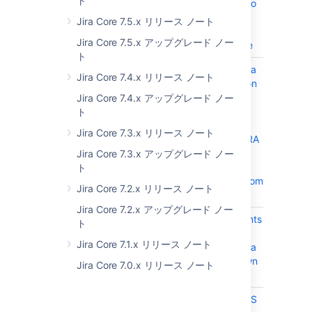
ト
cluster back to
the existing
Jira Core 7.5.x リリース ノート
number of
Jira Core 7.5.x アップグレード ノー
nodes at once
ト
JRASERVER-74475
Upgrading Jira
CLOSE
Jira Core 7.4.x リリース ノート
Data Center on
AWS should
Jira Core 7.4.x アップグレード ノー
instruct
ト
customers to
Jira Core 7.3.x リリース ノート
shut down JIRA
gracefully
Jira Core 7.3.x アップグレード ノー
before
ト
terminating from
Jira Core 7.2.x リリース ノート
AWS
Jira Core 7.2.x アップグレード ノー
JRASERVER-74396
Audit log events
CLOSE
ト
in Jira -
Jira Core 7.1.x リリース ノート
Coverage Area
must be known
Jira Core 7.0.x リリース ノート
to set logging
JRASERVER-74273
Sample HTTPS
CLOSE