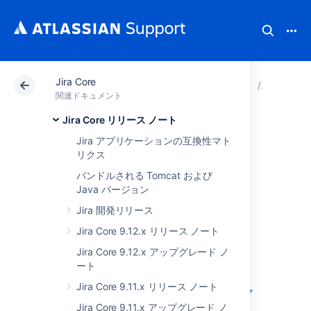
Jira Core
アトラシアン サポート
関連ドキュメント
Jira Core
Jira C
関連ドキュメント
Jira Core リリース ノート
Jira Core 8.22.x リ
Jira アプリケーションの互換性マト
リクス
リース ノート
バンドルされる Tomcat および
Java バージョン
Jira 開発リリース
2022 年 2 月 16 日
Jira Core 9.12.x リリース ノート
Jira Core 8.22
がリリースされました!
Jira Core 9.12.x アップグレード ノ
ート
ハイライト
Jira Core 9.11.x リリース ノート
ベーシック認証でのログイン パフォーマ
ンスの改善
Jira Core 9.11.x アップグレード ノ