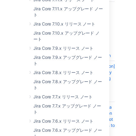
JRASERVER-74506
Product
CLOSE
Jira Core 7.11.x アップグレード ノー
document
ト
Running Jira
Jira Core 7.10.x リリース ノート
applications
over SSL or
Jira Core 7.10.x アップグレード ノ
HTTPS has
ート
incorrect step
Jira Core 7.9.x リリース ノート
for command
line installation
Jira Core 7.9.x アップグレード ノー
ト
JRASERVER-74500
[Documentation]
CLOSE
Improve clarity
Jira Core 7.8.x リリース ノート
on the "Tuning
Jira Core 7.8.x アップグレード ノー
database
ト
connection"
page
Jira Core 7.7.x リリース ノート
Jira Core 7.7.x アップグレード ノー
JRASERVER-74476
Upgrading Jira
CLOSE
ト
Data Center on
AWS should not
Jira Core 7.6.x リリース ノート
tell customers to
Jira Core 7.6.x アップグレード ノー
scale up the