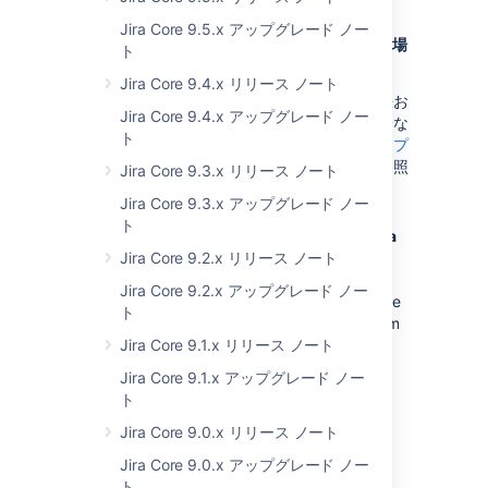
Jira Core 9.5.x アップグレード ノー
Jira バージョン 8.x.x からアップグレードする場
ト
合
Jira Core 9.4.x リリース ノート
利用可能なすべてのアップグレード方法お
Jira Core 9.4.x アップグレード ノー
よびアップグレード前の手順を含む完全な
ト
アップグレード手順について、「
Jira アプ
リケーションのアップグレード
」をご参照
Jira Core 9.3.x リリース ノート
ください。
Jira Core 9.3.x アップグレード ノー
ト
For a more tailored upgrade, go to
Jira
Jira Core 9.2.x リリース ノート
administration
>
Applications
>
Plan
your upgrade
. We’ll recommend a
Jira Core 9.2.x アップグレード ノー
version to upgrade to, run pre-upgrade
ト
checks, and provide you with a custom
Jira Core 9.1.x リリース ノート
upgrade guide with step-by-step
instructions.
Jira Core 9.1.x アップグレード ノー
ト
最終更新日: 2022 年 2 月 16 日
Jira Core 9.0.x リリース ノート
Jira Core 9.0.x アップグレード ノー
ト