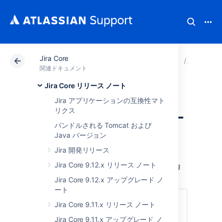
Jira Core
アトラシアン サポート
関連ドキュメント
Jira Core
Jira C
関連ドキュメント
Jira Core リリース ノート
Jira Core 8.22.x ア
Jira アプリケーションの互換性マト
リクス
ップグレード ノー
バンドルされる Tomcat および
ト
Java バージョン
Jira 開発リリース
Jira Core 9.12.x リリース ノート
Here are some important notes on upgrading
to
Jira Core 8.22
.
Jira Core 9.12.x アップグレード ノ
ート
次のセクションにジャンプ
Jira Core 9.11.x リリース ノート
Jira Core 9.11.x アップグレード ノ
サポート終了のお知らせ