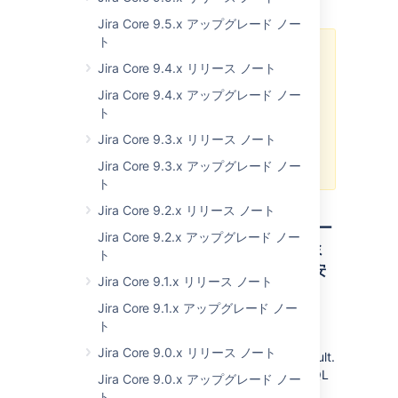
JDBC driver.
Jira Core 9.5.x アップグレード ノー
ト
Jira 8.13.12 has a
known issue
,
Jira Core 9.4.x リリース ノート
where the Supported database
health check fails incorrectly on
Jira Core 9.4.x アップグレード ノー
instances of Jira running on
ト
PostgreSQL 12. We are working on
Jira Core 9.3.x リリース ノート
delivering a fix as soon as
possible.
Jira Core 9.3.x アップグレード ノー
ト
Jira Core 9.2.x リリース ノート
8.13.9: バンドル済みの JRE は、TLS バー
Jira Core 9.2.x アップグレード ノー
ジョン 1 および 1.1 における MySQL コミ
ト
ュニティ エディション 5.7.27 以降との安
Jira Core 9.1.x リリース ノート
全な接続を無効にします
Jira Core 9.1.x アップグレード ノー
Jira 8.13.9 binary installers are bundled with
ト
the AdoptOpenJDK 8u291 JRE, which ships
Jira Core 9.0.x リリース ノート
with TLS versions 1 and 1.1 disabled by default.
This prevents secure connections with MySQL
Jira Core 9.0.x アップグレード ノー
Community Edition 5.7.27 or older compiled
ト