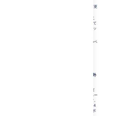
MySQL 5.7 を使っている場合、
を
に変更
database-type
mysql57
します。
MySQL 5.6 を使っている場合、こ
のバージョンのサポートは終了して
いるため、まずデータベースをアッ
プグレードする必要があります。
MySQL への Jira の接続の詳細については次のペ
ージをご確認ください。
Jira を MySQL 8.0 に接続する
Jira を MySQL 5.7 に接続する
既知の問題: Azure SQL がサポート対象外
のデータベースとして報告される
Microsoft Azure SQL データベースで Jira を実
行している場合は、サポート対象外のデータベー
スを使用している旨を示す警告が表示されます。
これは、Azure SQL が誤って SQL Server 2014
として報告されて、このリリースで SQL のサポ
ートが終了したためです。