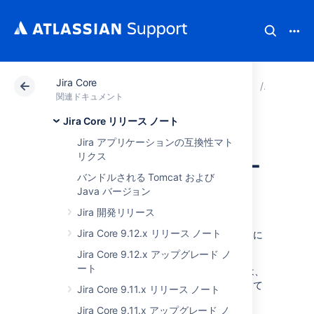
Jira Core
アトラシアン サポート
関連ドキュメント
Jira Core
Jira C
関連ドキュメント
Jira Core リリース ノート
Jira Core 8.13.x ア
Jira アプリケーションの互換性マト
リクス
ップグレード ノー
バンドルされる Tomcat および
ト
Java バージョン
Jira 開発リリース
Jira Core 9.12.x リリース ノート
ここでは、
Jira Core 8.13
へのアップグレードに
関する重要な注意事項について説明します。
Jira Core 9.12.x アップグレード ノ
ート
このリリースの新機能と改善の詳細については、
「
Jira Core 8.13.x リリース ノート
」を参照して
Jira Core 9.11.x リリース ノート
ください。
Jira Core 9.11.x アップグレード ノ