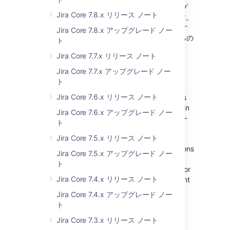
Jira の多数のアクションがモーダル ダイアログ
Jira Core 7.8.x リリース ノート
(ポップアップ) で行うように構成されています。
たとえば、ある項目の横で [編集] をクリックす
Jira Core 7.8.x アップグレード ノー
ると、ほとんどの場合、別のページに移動するの
ト
ではなくモーダルで編集設定が開かれます。
Jira Core 7.7.x リリース ノート
モーダル ダイアログの例...
Jira Core 7.7.x アップグレード ノー
問題
ト
Jira Core 7.6.x リリース ノート
In Jira 8.12.2 and 8.13.0, these modal dialogs
might not open on pages that use cross-origin
Jira Core 7.6.x アップグレード ノー
iFrames. An example of this could be a cross-
ト
origin iFrame added to the Jira banner to
Jira Core 7.5.x リリース ノート
collect some statistics. Because of this
problem, you won’t be able to complete actions
Jira Core 7.5.x アップグレード ノー
that rely on modal dialogs — these might
ト
include editing permissions, starting sprints, or
Jira Core 7.4.x リリース ノート
editing comments in Jira Service Management
requests.
More about this bug
Jira Core 7.4.x アップグレード ノー
ト
影響バージョン
Jira Core 7.3.x リリース ノート
8.12.2、8.13.0