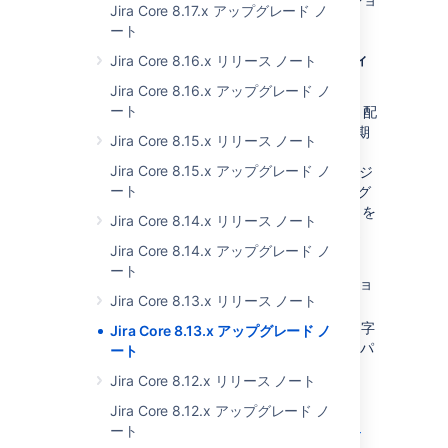
Jira Core 8.17.x アップグレード ノ
ンから 1 つ選択します。
ート
推奨される解決策: MySQL コミュニティ エディ
Jira Core 8.16.x リリース ノート
ション 5.7.28 以降にアップグレードする
Jira Core 8.16.x アップグレード ノ
ート
MySQL コミュニティ版 5.7.27 以前のバイナリ配
布は yaSSL でコンパイルされているため、初期
Jira Core 8.15.x リリース ノート
設定では TLS 1.2 をサポートしていません。
Jira Core 8.15.x アップグレード ノ
MySQL コミュニティ版 5.7.28 以降 (このバージ
ート
ョンは OpenSSL ライブラリを使用) にアップグ
レードして、以下のいずれかの方法で TLS 1.2 を
Jira Core 8.14.x リリース ノート
介して安全な接続を許可することをお勧めしま
Jira Core 8.14.x アップグレード ノ
す。
ート
MySQL コネクタ/J ドライバーをバージョ
Jira Core 8.13.x リリース ノート
ン 8.0.19 以降にアップグレードする。
の MySQL JDBC 接続文字
dbconfig.xml
Jira Core 8.13.x アップグレード ノ
列に
パ
enabledTLSProtocols=TLSv1.2
ート
ラメーターを追加します。
Jira Core 8.12.x リリース ノート
詳細については次の情報をご確認ください。
Jira Core 8.12.x アップグレード ノ
ート
MySQL 5.7 リファレンス マニュアル —