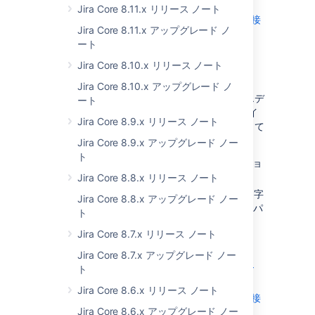
2.11 MySQL のアップグレード
Jira Core 8.11.x リリース ノート
Jira アプリケーションを MySQL 5.7 に接
Jira Core 8.11.x アップグレード ノ
続する
ート
解決策 2: MySQL コミュニティ エディション
Jira Core 8.10.x リリース ノート
5.7.27 以降を OpenSSL と再コンパイルする
Jira Core 8.10.x アップグレード ノ
または、OpenSSL と MySQL コミュニティ エデ
ート
ィション 5.7.27 以降のバージョンを再コンパイ
Jira Core 8.9.x リリース ノート
ルして、次のいずれかの方法で TLS 1.2 を介して
安全な接続を許可します。
Jira Core 8.9.x アップグレード ノー
ト
MySQL コネクタ/J ドライバーをバージョ
ン 8.0.19 以降にアップグレードする。
Jira Core 8.8.x リリース ノート
の MySQL JDBC 接続文字
dbconfig.xml
Jira Core 8.8.x アップグレード ノー
列に
パ
enabledTLSProtocols=TLSv1.2
ト
ラメーターを追加します。
Jira Core 8.7.x リリース ノート
詳細については次の情報をご確認ください。
Jira Core 8.7.x アップグレード ノー
MySQL 5.7 リファレンス マニュアル —
ト
2.9.6 SSL ライブラリ サポートの設定
Jira Core 8.6.x リリース ノート
Jira アプリケーションを MySQL 5.7 に接
Jira Core 8.6.x アップグレード ノー
続する