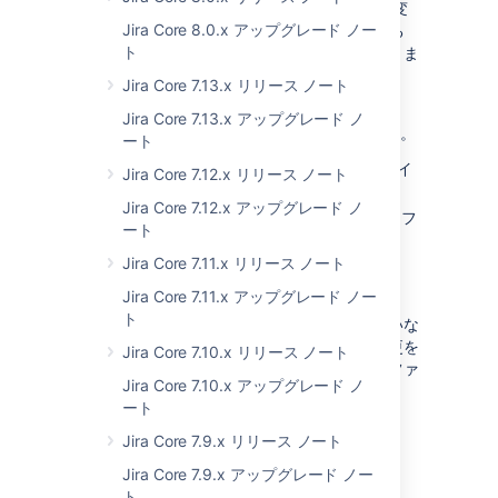
アップ ファイルへの変更を行いました。この変
Jira Core 8.0.x アップグレード ノー
更がない場合、ログを GCViewer でパースする
ト
ことができず、管理者による操作が困難になりま
す。
Jira Core 7.13.x リリース ノート
次のファイルの
を
time,uptime
Jira Core 7.13.x アップグレード ノ
に変更しています。
tags,time,uptime,level
ート
Linux の
ファイ
bin/set-gc-params.sh
Jira Core 7.12.x リリース ノート
ル
Jira Core 7.12.x アップグレード ノ
Windows の
フ
bin/set-gc-params.bat
ート
ァイル
Jira Core 7.11.x リリース ノート
Windows の
bin/set-gc-params-
ファイル
service.bat
Jira Core 7.11.x アップグレード ノー
ト
これらのファイルへのカスタム変更を行っていな
い場合、特別な操作は不要です。カスタム変更を
Jira Core 7.10.x リリース ノート
行っている場合、アップグレード時に新しいファ
Jira Core 7.10.x アップグレード ノ
イルに変更をコピーする必要があります。
ート
Jira Core 7.9.x リリース ノート
既知の問題: cross-origin iFrame を使う
ページでモーダル ダイアログが開かない
Jira Core 7.9.x アップグレード ノー
ト