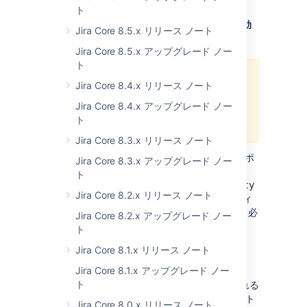
ト
解決方法 3: Java で TLS 1 および 1.1 を再度有効
Jira Core 8.5.x リリース ノート
にする
Jira Core 8.5.x アップグレード ノー
ト
TLS 1 と 1.1 のプロトコルは安全で
Jira Core 8.4.x リリース ノート
はありません。アトラシアンは、こ
Jira Core 8.4.x アップグレード ノー
のソリューションの長期的な使用を
ト
推奨していません。
Jira Core 8.3.x リリース ノート
必要に応じて、Java で TLS 1 と TLS 1.1 のサポ
Jira Core 8.3.x アップグレード ノー
ートを再度有効にできます。これには、
ト
<JAVA_HOME>/lib/security/java.security
Jira Core 8.2.x リリース ノート
の
プロパティ
jdk.tls.disabledAlgorithms
から
と
のエントリを削除する必
TLSv1
TLSv1.1
Jira Core 8.2.x アップグレード ノー
要があります。
ト
Jira Core 8.1.x リリース ノート
8.13.7: スタートアップ ファイルの変更
Jira Core 8.1.x アップグレード ノー
ト
Java 11 で Jira を実行しているときに生成される
GC ログの形式を変更するため、複数のスタート
Jira Core 8.0.x リリース ノート