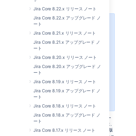
with yaSSL.
Jira Core 8.22.x リリース ノート
Jira Core 8.22.x アップグレード ノ
次の場合はこの課題の影響を受けま
ート
せん。
Jira Core 8.21.x リリース ノート
MySQL Enterprise エディション
Jira Core 8.21.x アップグレード ノ
を実行している場合
ート
OpenSSL でコンパイルされた
MySQL コミュニティ エディシ
Jira Core 8.20.x リリース ノート
ョン 5.7.27 を実行している場合
Jira Core 8.20.x アップグレード ノ
MySQL コミュニティ エディシ
ート
ョンで安全な接続を有効にして
Jira Core 8.19.x リリース ノート
いない場合
JRE バージョン 8u291 より前ま
Jira Core 8.19.x アップグレード ノ
たは 11.0.11 を使用してJira を実
ート
行している場合
Jira Core 8.18.x リリース ノート
Jira Core 8.18.x アップグレード ノ
アップグレード後に Jira が MySQL データベー
ート
スとの安全な接続を確立できるようにするには、
TLS 1.2 をサポートする MySQL コミュニティ版
Jira Core 8.17.x リリース ノート
のバージョンに切り替えます。次のソリューショ