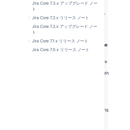
Jira Core 7.3.x アップグレード ノー
修正済みバージョン
ト
この問題は次のバグ修正リリースで修正済みで
Jira Core 7.2.x リリース ノート
す。
Jira Core 7.2.x アップグレード ノー
8.12.3、8.13.1
ト
Jira Core 7.1.x リリース ノート
Support for Microsoft Exchange Online
Jira Core 7.0.x リリース ノート
POP3 (8.13.1+)
We are planning to add the option to integrate
with OAuth 2.0 using POP3 for Microsoft
Exchange Online. The support will cover OAuth
2.0 integration for incoming mail.
Setting to prevent phishing attacks
To prevent non-authenticated users from
navigating to crafted URLs in Jira and injecting
messages onto the page, we've added a
setting that disables displaying URL
parameters in security dialogs.