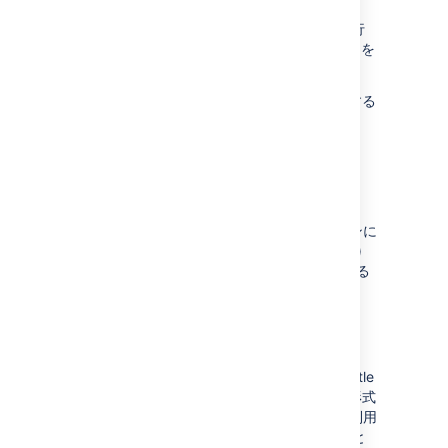
catalina.sh の二重引用符を削除しない
setenv.sh または setenv.bat に新しい行
を使用しないで、すべてのパラメーターを
1 行に設定する
それ以外の場合、Jira の開始時に問題が発生する
可能性があります。
高度な監査ログに新しいイベントを追加
DATA CENTER
より素晴らしいインサイトをアプリケーションに
もたらすために、優先順位 (作成、削除、更新)
と安全な管理者ログイン (websudo) を追跡する
ための新しいイベントを追加しています。
BKS-V1 キーストア形式の既知の脆弱性
Jira を SSL で実行している場合、BouncyCastle
ライブラリで提供される BKS-V1 キーストア形式
のセキュリティ脆弱性にご注意ください。ご利用
の Jira インスタンスではこれを使用しないこと