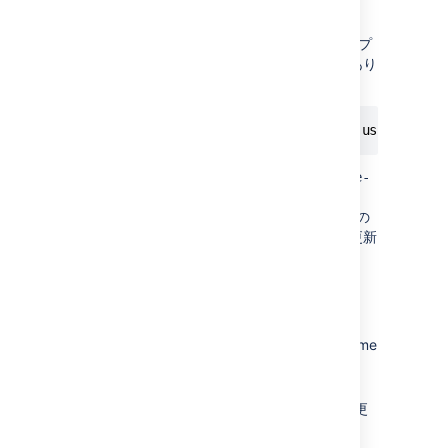
MySQL データベースを認識しない
MySQL データベースを使っている場合、アップ
グレード後に次のエラーが表示されることがあり
ます。
We can't tell what database you're using
これは、
ファイルが
dbcongig.xml
database-
として
を使っているためです。
type
mysql
MySQL 5.6 のサポート終了以降、Jira ではこの
タイプは認識されなくなっています。構成を更新
する必要があります。
この問題の解決方法
Jira を停止します。
Edit the
file (in your home
dbconfig.xml
directory)
MySQL 8.0 を使っている場合、
を
に変更
database-type
mysql8
します。