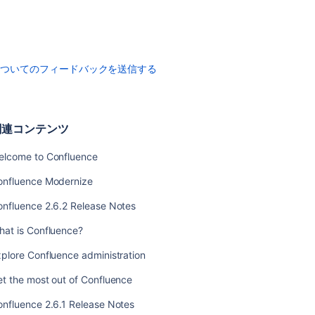
ー
ス
ノ
ー
ト
についてのフィードバックを送信する
Confluence
2.9.1
リ
関連コンテンツ
リ
ー
elcome to Confluence
ス
ノ
onfluence Modernize
ー
ト
onfluence 2.6.2 Release Notes
Confluence
hat is Confluence?
2.9.2
リ
plore Confluence administration
リ
t the most out of Confluence
ー
ス
onfluence 2.6.1 Release Notes
ノ