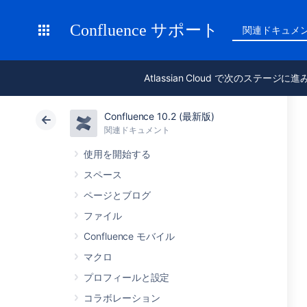
Confluence サポート
関連ドキュメ
Atlassian Cloud で次のステージに
Confluence 10.2 (最新版)
関連ドキュメント
使用を開始する
スペース
ページとブログ
ファイル
Confluence モバイル
マクロ
プロフィールと設定
コラボレーション