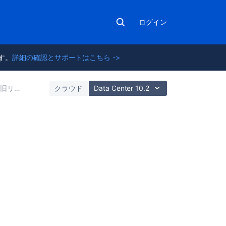
ログイン
ます。
詳細の確認とサポートはこちら ->
旧リリース
クラウド
Data Center 10.2
こ
の
セ
ク
シ
ョ
ン
の