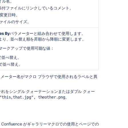
イル名。
of
 添付ファイルにリンクしているコメント。
week
translations
の変更日時。
are
ファイルのサイズ。
incorrect
in
es By
パラメーターと組み合わせて使用します。
Automation
より、並べ替え順を昇順から降順に変更します。
for
i マークアップで使用可能な値：
Jira
順で並べ替え。
<PERSON_66>
順で並べ替え。
characters
don't
get
れるパラメーター名がマクロ ブラウザで使用されるラベルと異
rendered
when
れをシングル クォーテーションまたはダブル クォー
conversion
。
"this,that.jpg", theother.png
sandbox
enabled
Translation
of
nfluence がギャラリーマクロでの使用とページでの
Requests