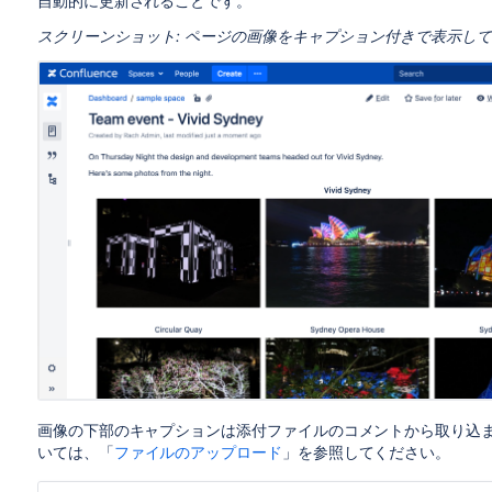
自動的に更新されることです。
スクリーンショット: ページの画像をキャプション付きで表示し
画像の下部のキャプションは添付ファイルのコメントから取り込
いては、「
ファイルのアップロード
」を参照してください。