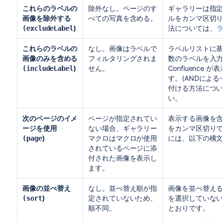
これらのラベルの
除外なし。ページのす
ギャラリーは指
画像を除外する
べての写真を含める。
ルをカンマ区切
)
法については、
(excludeLabel
これらのラベルの
なし。画像はラベルで
ラベルリストに
画像のみを含める
フィルタリングされま
数のラベルを入
)
せん。
Confluenc
(includeLabel
す。(ANDによ
付ける方法につ
い。
次のページのイメ
ページが指定されてい
表示する画像を
ージを使用
ない場合、ギャラリー
をカンマ区切り
)
マクロはマクロが使用
には、以下の構文
(page
されているページに添
付された画像を表示し
ます。
画像の並べ替え
なし。並べ替え順が指
画像を並べ替え
)
定されていないため、
を選択していない
(sort
順不同。
とおりです。