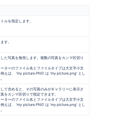
ツ
Google
お
イトルを指定します。
よ
び
Microsoft
広
告
します。
向
け
パ
定した写真を無視します。複数の写真をカンマ区切り
ー
。
ト
メーターのファイル名とファイルタイプは大文字小文
ナ
 'my picture.PNG' は 'my picture.png' とし
ー
ん。
商
標
定して含めると、その写真のみがギャラリーに表示さ
に
写真をカンマ区切りで指定できます。
関
メーターのファイル名とファイルタイプは大文字小文
す
 'my picture.PNG' は 'my picture.png' とし
る
ん。
ポ