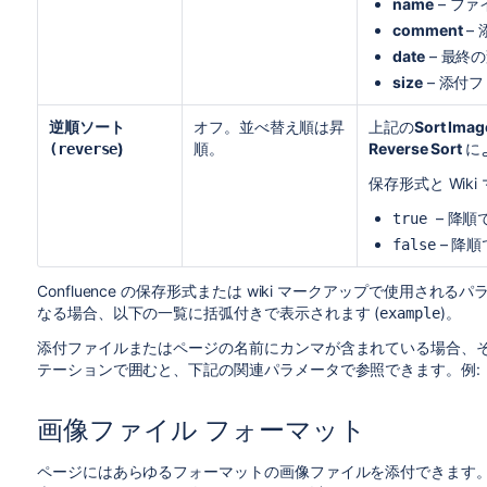
name
– ファ
comment
–
date
– 最終
size
– 添付
逆順ソート
オフ。並べ替え順は昇
上記の
Sort Imag
)
順。
Reverse Sort
に
(reverse
保存形式と Wik
– 降
true
– 降
false
Confluence の保存形式または wiki マークアップで使用さ
なる場合、以下の一覧に括弧付きで表示されます (
)。
example
添付ファイルまたはページの名前にカンマが含まれている場合、そ
テーションで囲むと、下記の関連パラメータで参照できます。例:
画像ファイル フォーマット
ページにはあらゆるフォーマットの画像ファイルを添付できます。Co