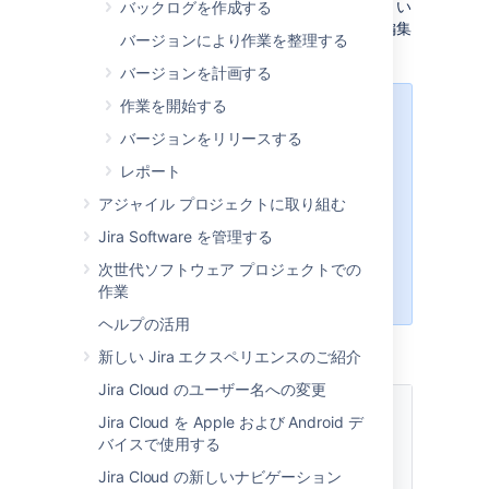
フィールドを設定することができます。また、い
バックログを作成する
くつかのフィールドの値は
課題詳細ビューで
編集
バージョンにより作業を整理する
可能です 。
バージョンを計画する
作業を開始する
古い課題ビューでは、
コンポーネン
バージョンをリリースする
ト
や
ラベル
などの一部のフィールド
は常に表示されます。これは、
レポート
新しい課題ビュー
の場合は異なりま
アジャイル プロジェクトに取り組む
す。新しい課題ビューの場合、課題
タイプの適切なビュー画面に各フィ
Jira Software を管理する
ールドを追加する必要があります。
次世代ソフトウェア プロジェクトでの
詳細については、「
画面の設定
」を
作業
ご参照ください。
ヘルプの活用
新しい Jira エクスペリエンスのご紹介
Jira Cloud のユーザー名への変更
編
集
設
Jira Cloud を Apple および Android デ
フィー
可
定
バイスで使用する
説明
ルド
能
可
Jira Cloud の新しいナビゲーション
な
能