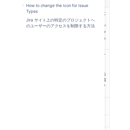
値
How to change the Icon for Issue
Types
要約
常に表示、値は常に
編集可能
Jira サイト上の特定のプロジェクトへ
のユーザーのアクセスを制限する方法
課題詳細ビューのデ
フォルトのレイアウ
ト構成から削除する
ことはできません
見積も
構成された課題タイ
り
プの場合に表示
例；ストーリー
ボードでの設定方法
で見積を設定した場
合に表示（現在スク
ラムボードのみ）
ステー
タス
Priority