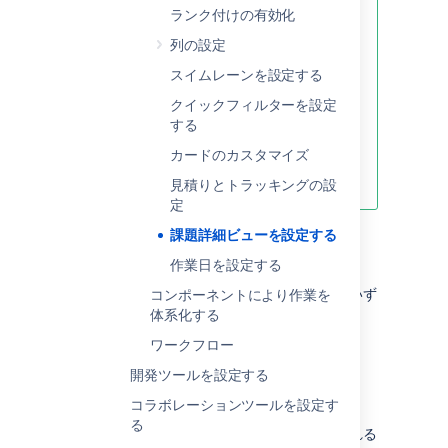
ランク付けの有効化
new Jira issue view
—which fields
appear and the order they appear
列の設定
in—open an issue and choose
スイムレーンを設定する
Configure
at the bottom-right. To
find out more about configuring
クイックフィルターを設定
the issue layout, check out
する
Configure field layout in the work
カードのカスタマイズ
item
.
見積りとトラッキングの設
定
課題詳細ビューを設定する
はじめる前に
作業日を設定する
ボードおよびその設定を構成するには、次のいず
コンポーネントにより作業を
れかである必要があります。
体系化する
ワークフロー
ボードの場所の
プロジェクト管理者
ボード自体の
ボード管理者
開発ツールを設定する
詳細は、「
権限の概要
」を参照してください。
コラボレーションツールを設定す
る
ボードの設定画面
の課題詳細ビューに表示される