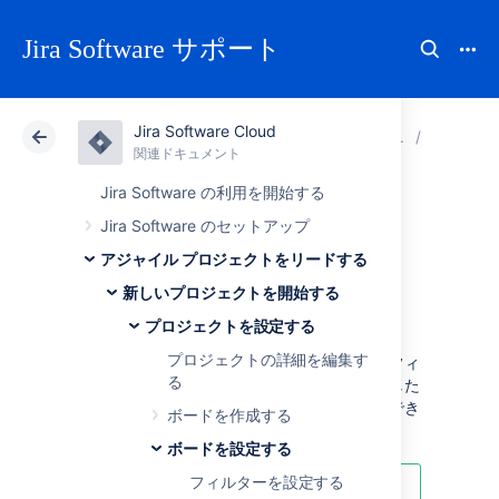
Jira Software サポート
Jira Software Cloud
アトラシアン サポート
Jira Software
関連ドキュメント
ボードを
関連ドキュメント
クラウド
Data Center
Jira Software の利用を開始する
Jira Software のセットアップ
課題詳細ビューを
アジャイル プロジェクトをリードする
設定する
新しいプロジェクトを開始する
プロジェクトを設定する
プロジェクトの詳細を編集す
課題ビューをカスタマイズして、より多くのフィ
る
ールドを表示したり、フィールドを非表示にした
り、フィールドのレイアウトを再配置したりでき
ボードを作成する
ます。
ボードを設定する
フィルターを設定する
To configure the layout of the