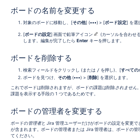
ボードの名前を変更する
対象のボードに移動し、[
その他
] (
•••
) > [
ボード設定
] を
[
ボードの設定
] 画面で鉛筆アイコン
(カーソルを合わせ
します。編集が完了したら
Enter
キーを押します。
ボードを削除する
検索フィールド
をクリックし (または
を押し)、[
すべての
/
ボードを見つけ、
その他
(
•••
) > [
削除
] を選択します。
これでボードは削除されますが、ボードの課題は削除
されません
課題を表示する手段の 1 つであるためです。
ボードの管理者を変更する
ボードの
管理者
と Jira 管理ユーザーだけがボードの設定を変
が含まれます。ボードの管理者または Jira 管理者は、ボードの
てください。