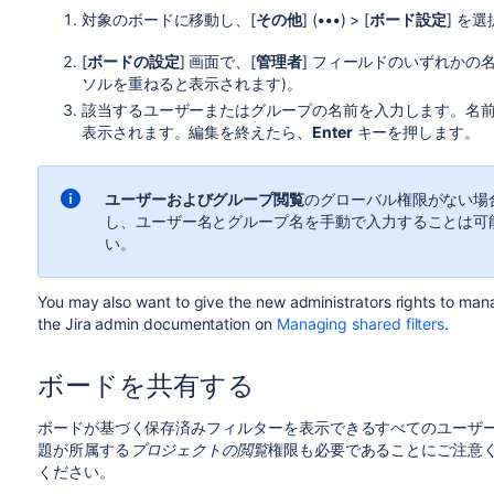
対象のボードに移動し、[
その他
] (
•••
) > [
ボード設定
] を
[
ボードの設定
] 画面で、[
管理者
] フィールドのいずれかの
ソルを重ねると表示されます)。
該当するユーザーまたはグループの名前を入力します。名
表示されます。編集を終えたら、
Enter
キーを押します。
ユーザーおよびグループ閲覧
のグローバル権限がない場
し、ユーザー名とグループ名を手動で入力することは可
い。
You may also want to give the new administrators rights to mana
the
Jira admin
documentation on
Managing shared filters
.
ボードを共有する
ボードが基づく保存済みフィルターを表示できるすべてのユーザ
題が所属する
プロジェクトの閲覧
権限も必要であることにご注意
ください。