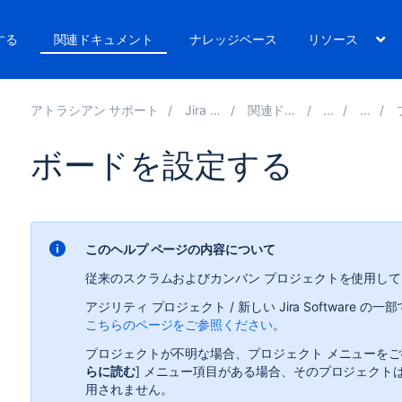
する
関連ドキュメント
ナレッジベース
リソース
アトラシアン サポート
Jira Software
関連ドキュメント
プ
ボードを設定する
このヘルプ ページの内容について
従来のスクラムおよびカンバン プロジェクトを使用し
アジリティ プロジェクト / 新しい Jira Software の
こちらのページをご参照ください
。
プロジェクトが不明な場合、プロジェクト メニューをご
らに読む
] メニュー項目がある場合、そのプロジェクト
用されません。