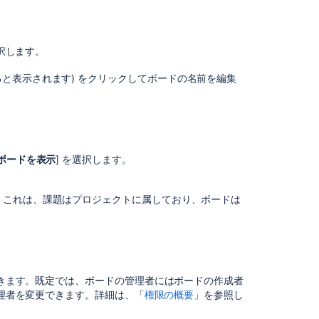
業
日
を
選択します。
設
定
ると表示されます) をクリックしてボードの名前を編集
す
る
関
連
ボードを表示
] を選択します。
コ
ン
テ
。これは、課題はプロジェクトに属しており、ボードは
ン
ツ
Configure
Jira
更できます。既定では、ボードの管理者にはボードの作成者
board
管理者を変更できます。詳細は、「
権限の概要
」を参照し
settings