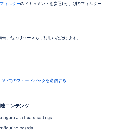
a
フィルター
のドキュメントを参照) か、別のフィルター
project
Switch
between
boards
in
場合、他のリソースもご利用いただけます。「
a
project
What
is
a
board?
についてのフィードバックを送信する
関連コンテンツ
nfigure Jira board settings
onfiguring boards