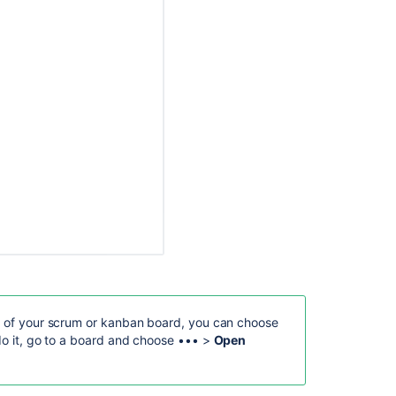
ラ
ッ
キ
ン
グ
の
設
定
課
題
詳
細
ビ
ュ
ー
を
設
st of your scrum or kanban board, you can choose
定
do it, go to a board and choose
•••
>
Open
す
る
作