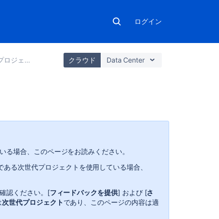
ログイン
ロジェクトを設定する
クラウド
Data Center
こ
の
セ
ク
ている場合、このページをお読みください。
シ
ョ
一部である次世代
プロジェクトを使用している場合、
ン
の
確認ください。[
フィードバックを提供
] および [
さ
項
は
次世代
プロジェクト
であり、このページの内容は適
目