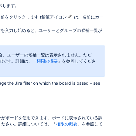
Configuring
選択します。
boards
名前をクリックします (鉛筆アイコン
は、名前にカー
Configuring
boards
前を入力し始めると、ユーザーとグループの候補一覧が
Configure
boards
Configuring
合、ユーザーの候補一覧は表示されません。ただ
a
能です。詳細は、「
権限の概要
」を参照してくださ
board
Create
a
ge the Jira filter on which the board is based – see
Board
Navigate
Trello
Switch
ーがボードを使用できます。ボードに表示されている課
between
ください。詳細については、「
権限の概要
」を参照して
boards
in