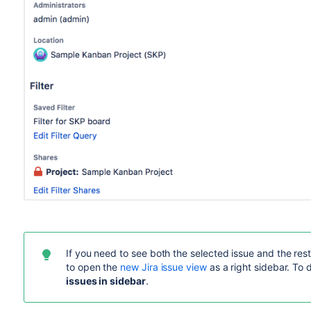
If you need to see both the selected issue and the re
to open the
new Jira issue view
as a right sidebar. To 
issues in sidebar
.