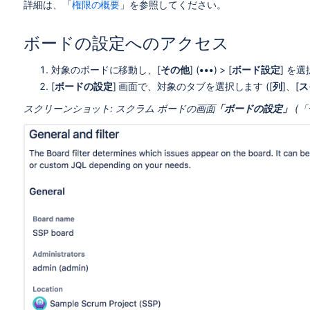
詳細は、「
権限の概要
」を参照してください。
ボードの設定へのアクセス
対象のボードに移動し、[
その他
] (
•••
) > [
ボード設定
] を
[
ボードの設定
] 画面で、対象のタブを選択します ([
列
]、[
ス
スクリーンショット: スクラム ボードの画面
「ボードの設定」
(