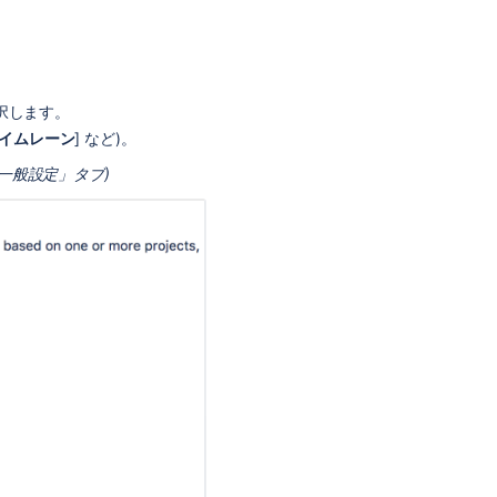
設
定
ス
イ
選択します。
ム
イムレーン
] など)。
レ
ー
「一般設定」タブ)
ン
を
設
定
す
る
ク
イ
ッ
ク
フ
ィ
ル
タ