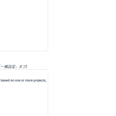
ー
を
設
定
す
る
カ
ー
ド
の
カ
ス
「一般設定」タブ)
タ
マ
イ
ズ
見
積
り
と
ト