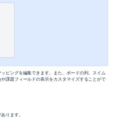
フ
ィ
ル
タ
ー
を
設
定
す
る
ラ
マッピングを編集できます。また、ボードの列、スイム
ン
色や課題フィールドの表示をカスタマイズすることがで
ク
付
け
の
有
効
があります。
化
列
の