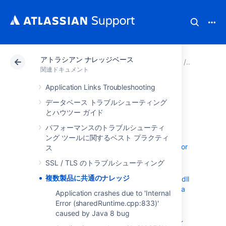
アトラシアン ナレッジベース
アトラシアン サポート
関連ドキュメント
アトラシ
関連ドキュメント
Application Links Troubleshooting
複数製品に共通の
データベース トラブルシューティング
とハウツー ガイド
ナレッジ
パフォーマンスのトラブルシューティ
ング ツールに関するベスト プラクティ
Application crashes due to 'Internal Error
ス
(sharedRuntime.cpp:833)' caused by
SSL / TLS のトラブルシューティング
Java 8 bug
複数製品に共通のナレッジ
Application crashes with SIGSEGV jvm.dll
ciObjectFactory::create_new_metadata
Application crashes due to 'Internal
AWS Cloudformation templates: using
Error (sharedRuntime.cpp:833)'
ansible
caused by Java 8 bug
ブラウザー トラブルシューティングガイ