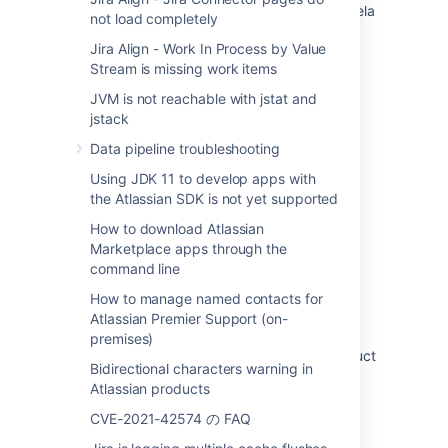
Wrong time zone values for Caracas Venezuela
not load completely
Jira Align - Work In Process by Value
Stream is missing work items
関連コンテンツ
JVM is not reachable with jstat and
jstack
Cross-Product Plugin (Glossary Entry)
Data pipeline troubleshooting
Product
Using JDK 11 to develop apps with
The Product Discovery handbook
the Atlassian SDK is not yet supported
How to download Atlassian
Products
Marketplace apps through the
What is Jira Product Discovery?
command line
How to manage named contacts for
Interpreting cross-product metrics for in-
Atlassian Premier Support (on-
product diagnostics
premises)
Interpreting Jira-specific metrics for in-product
Bidirectional characters warning in
diagnostics
Atlassian products
About the Atlassian RefApp
CVE-2021-42574 の FAQ
Create ideas in Jira Product Discovery