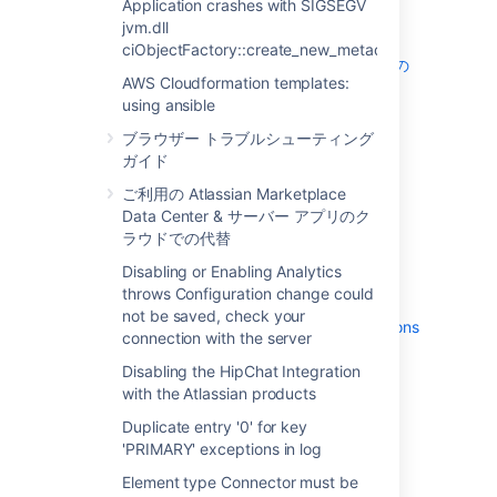
Application crashes with SIGSEGV
ド
jvm.dll
ご利用の Atlassian Marketplace Data
ciObjectFactory::create_new_metadata
Center & サーバー アプリのクラウドでの
AWS Cloudformation templates:
代替
using ansible
Disabling or Enabling Analytics throws
Configuration change could not be
ブラウザー トラブルシューティング
saved, check your connection with the
ガイド
server
ご利用の Atlassian Marketplace
Disabling the HipChat Integration with
Data Center & サーバー アプリのク
the Atlassian products
ラウドでの代替
Duplicate entry '0' for key 'PRIMARY'
Disabling or Enabling Analytics
exceptions in log
throws Configuration change could
Element type Connector must be
not be saved, check your
followed by either attribute specifications
connection with the server
スレッド ダンプの生成
Disabling the HipChat Integration
How to change JVM arguments at
with the Atlassian products
runtime to avoid application restart
Duplicate entry '0' for key
How to migrate from a connector type
'PRIMARY' exceptions in log
user directory to delegated
How to receive email notifications for
Element type Connector must be