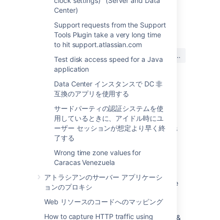
clock settings)" (Server and Data
Center)
最終更新日 2016 年 7 月 8 日
Support requests from the Support
Tools Plugin take a very long time
to hit support.atlassian.com
この内容はお役に立ちました
はい
いいえ
Test disk access speed for a Java
か?
application
Data Center インスタンスで DC 非
互換のアプリを使用する
このセクションの項目
サードパーティの認証システムを使
用しているときに、アイドル時にユ
Application crashes due to 'Internal Error
ーザー セッションが想定より早く終
(sharedRuntime.cpp:833)' caused by Java 8
了する
bug
Wrong time zone values for
Application crashes with SIGSEGV jvm.dll
Caracas Venezuela
ciObjectFactory::create_new_metadata
アトラシアンのサーバー アプリケーシ
AWS Cloudformation templates: using ansible
ョンのプロキシ
ブラウザー トラブルシューティングガイド
Web リソースのコードへのマッピング
How to capture HTTP traffic using
ご利用の Atlassian Marketplace Data Center &