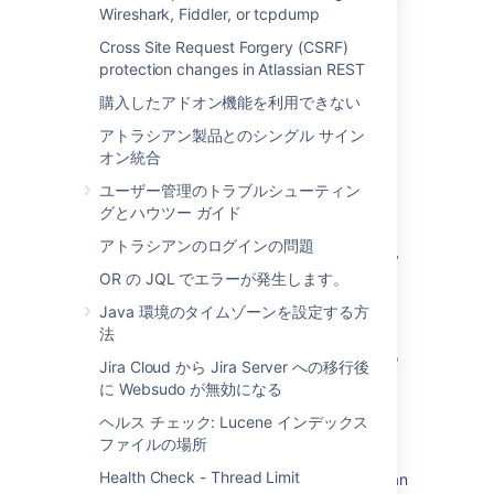
Wireshark, Fiddler, or tcpdump
サーバー アプリのクラウドでの代替
Cross Site Request Forgery (CSRF)
Disabling or Enabling Analytics throws
protection changes in Atlassian REST
Configuration change could not be saved,
check your connection with the server
購入したアドオン機能を利用できない
アトラシアン製品とのシングル サイン
Disabling the HipChat Integration with the
オン統合
Atlassian products
ユーザー管理のトラブルシューティン
Duplicate entry '0' for key 'PRIMARY'
グとハウツー ガイド
exceptions in log
アトラシアンのログインの問題
Element type Connector must be followed by
OR の JQL でエラーが発生します。
either attribute specifications
Java 環境のタイムゾーンを設定する方
スレッド ダンプの生成
法
How to change JVM arguments at runtime to
Jira Cloud から Jira Server への移行後
avoid application restart
に Websudo が無効になる
How to migrate from a connector type user
ヘルス チェック: Lucene インデックス
directory to delegated
ファイルの場所
Health Check - Thread Limit
How to receive email notifications for Atlassian