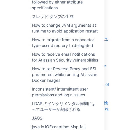
Atlassian Security vulnerabilities
followed by either attribute
specifications
How to set Reverse Proxy and SSL
parameters while running Atlassian
スレッド ダンプの生成
Docker Images
How to change JVM arguments at
Inconsistent/ intermittent user
runtime to avoid application restart
permissions and login issues
LDAP のインクリメンタル同期によってユ
How to migrate from a connector
ーザーが削除される
type user directory to delegated
JAGS
How to receive email notifications
java.io.IOException: Map fail
for Atlassian Security vulnerabilities
Log Analyzer fails to scan logs from the
How to set Reverse Proxy and SSL
UI (Jira/Confluence Server and Data
parameters while running Atlassian
Center)
Docker Images
ORA-04031 unable to allocate X bytes of
Inconsistent/ intermittent user
shared memory when starting
permissions and login issues
application
無効な SAML 応答の受信: シグネチャの検
LDAP のインクリメンタル同期によ
証に失敗しました。SAML 応答は拒否され
ってユーザーが削除される
ました。
JAGS
Running Atlassian products on Docker
java.io.IOException: Map fail
might fail during startup because of