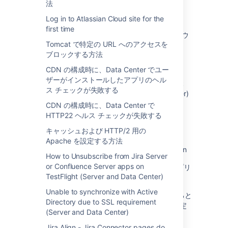
法
fail during startup because of Docker Engine
version
Log in to Atlassian Cloud site for the
first time
サーバー製品からクラウド製品への移行: クラウ
Tomcat で特定の URL へのアクセスを
ド製品で利用できる、移行パスを利用可能な
ブロックする方法
Atlassian Marketplace アプリ
CDN の構成時に、Data Center でユー
SSO/SAML login fails with "Received invalid
ザーがインストールしたアプリのヘル
SAML response: Timing issues (please check
ス チェックが失敗する
your clock settings)" (Server and Data Center)
CDN の構成時に、Data Center で
Support requests from the Support Tools
HTTP22 ヘルス チェックが失敗する
Plugin take a very long time to hit
キャッシュおよび HTTP/2 用の
support.atlassian.com
Apache を設定する方法
Test disk access speed for a Java application
How to Unsubscribe from Jira Server
or Confluence Server apps on
Data Center インスタンスで DC 非互換のアプリ
TestFlight (Server and Data Center)
を使用する
Unable to synchronize with Active
サードパーティの認証システムを使用していると
Directory due to SSL requirement
きに、アイドル時にユーザー セッションが想定
(Server and Data Center)
より早く終了する
Jira Align - Jira Connector pages do