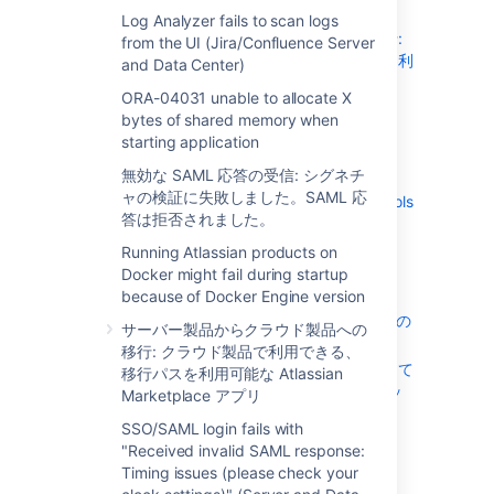
Docker Engine version
Log Analyzer fails to scan logs
サーバー製品からクラウド製品への移行:
from the UI (Jira/Confluence Server
クラウド製品で利用できる、移行パスを利
and Data Center)
用可能な Atlassian Marketplace アプリ
ORA-04031 unable to allocate X
SSO/SAML login fails with "Received
bytes of shared memory when
invalid SAML response: Timing issues
starting application
(please check your clock settings)"
無効な SAML 応答の受信: シグネチ
(Server and Data Center)
ャの検証に失敗しました。SAML 応
Support requests from the Support Tools
答は拒否されました。
Plugin take a very long time to hit
support.atlassian.com
Running Atlassian products on
Test disk access speed for a Java
Docker might fail during startup
application
because of Docker Engine version
Data Center インスタンスで DC 非互換の
サーバー製品からクラウド製品への
アプリを使用する
移行: クラウド製品で利用できる、
サードパーティの認証システムを使用して
移行パスを利用可能な Atlassian
いるときに、アイドル時にユーザー セッ
Marketplace アプリ
ションが想定より早く終了する
SSO/SAML login fails with
Wrong time zone values for Caracas
"Received invalid SAML response:
Venezuela
Timing issues (please check your