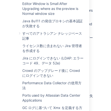
Security vulnerabilities
Editor Window is Small After
Upgrading where as the preview is
How to set Reverse Proxy and SSL parameters
Normal window size
while running Atlassian Docker Images
Java 8u111 の発信プロキシの基本認証
Inconsistent/ intermittent user permissions and
が失敗する
login issues
すべてのアトラシアン ナレッジベース
LDAP のインクリメンタル同期によってユーザー
記事
が削除される
ライセンス数に含まれない Jira 管理者
を作成する
JAGS
Jira にログインできない (LDAP: エラー
java.io.IOException: Map fail
コード 49、データ 52e)
Log Analyzer fails to scan logs from the UI
Crowd のアップグレード後に Crowd
(Jira/Confluence Server and Data Center)
にログインできない
ORA-04031 unable to allocate X bytes of
Performance Data Collector の使用方
shared memory when starting application
法
Ports used by Atlassian Data Center
無効な SAML 応答の受信: シグネチャの検証に失
Applications
敗しました。SAML 応答は拒否されました。
GC ログに基づいて Xmx を定義する方
Running Atlassian products on Docker might