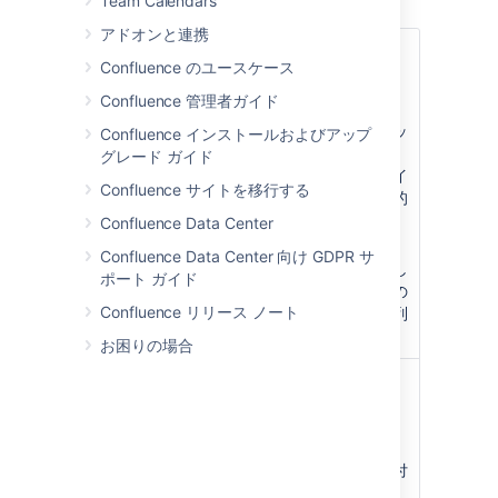
Team Calendars
アドオンと連携
列幅モード
Confluence のユースケース
レスポンシブ
– コンテンツの追加に
Confluence 管理者ガイド
応じて表が拡張されるようにするに
は、このモードを選択します。ドラッ
Confluence インストールおよびアップ
グで列のサイズを変更できます。ま
グレード ガイド
た、ページ閲覧者のウィンドウのサイ
Confluence サイトを移行する
ズに合わせ、合理的な範囲内で自動的
にサイズが調整されます。
Confluence Data Center
固定幅
– 列の枠線をドラッグして幅
Confluence Data Center 向け GDPR サ
を設定するには、このモードを選択し
ポート ガイド
ます。コンテンツおよびウィンドウの
Confluence リリース ノート
サイズを問わず、設定したサイズで列
が表示されます。
お困りの場合
行
現在の行の前後に行を挿入
現在の行を削除
現在の行の切り取り、コピー、貼り付
け