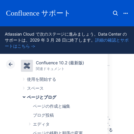
Confluence サポート
Atlassian Cloud で次のステージに進みましょう。Data Center の
サポートは、2029 年 3 月 28 日に終了します。
詳細の確認とサポ
ートはこちら ->
Confluence 10.2 (最新版)
アトラシアン サポート
Confluence 10.2
関連ドキュメント
ページとブロ
関連ドキュメント
クラウド
Data Center 10.2
使用を開始する
スペース
表
ページとブログ
ページの作成と編集
Confluence の表を使用して重要な情報を示し、
ブログ投稿
それについてチームと議論することができます。
列のサイズ調整、セル、行、および列の色付け、
エディタ
コンテンツの位置調整、列見出しをクリックする
ページの移動と順序の変更