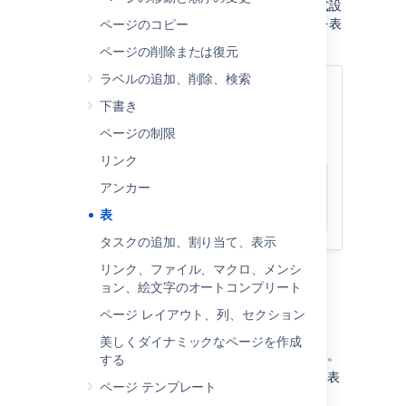
ことによる表の並べ替えなどの使い慣れた書式設
定オプションを使用して、好きなように情報を表
ページのコピー
示できます。
ページの削除または復元
ラベルの追加、削除、検索
Confluence Cloud をご利用ですか?
ご利
下書き
用の表が次のような外観の場合、新しい
Confluence Cloud エディタ
の情報をご確認
ページの制限
ください。
リンク
アンカー
表
タスクの追加、割り当て、表示
リンク、ファイル、マクロ、メンシ
ョン、絵文字のオートコンプリート
表の挿入
ページ レイアウト、列、セクション
表を作成する方法
美しくダイナミックなページを作成
ツールバーの
表
ボタンをクリックします。
する
ドロップダウンのセルをクリックして、表
ページ テンプレート
の列と行の数を設定します。