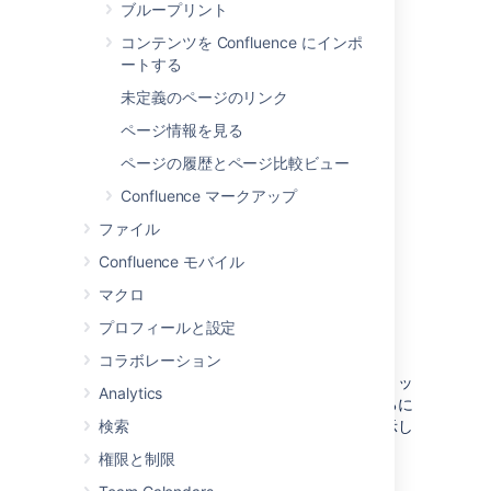
ブループリント
コンテンツを Confluence にインポ
ートする
未定義のページのリンク
ページ情報を見る
ページの履歴とページ比較ビュー
Confluence マークアップ
ファイル
Confluence モバイル
マクロ
プロフィールと設定
表の編集
コラボレーション
表の列をサイズ調整するには、列の枠線をクリッ
Analytics
クしてドラッグします。表に別の変更を加えるに
検索
は、表内をクリックして表のツールバーを表示し
ます。
権限と制限
以下は表ツールの概要です。