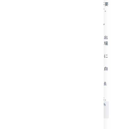
表の見出しの固定を有効化するための操作は不要
ですが、見出しが固定されない条件があります。
これには、次のような表が当てはまります。
ページ レイアウト、別の表、またはマク
ロの内側にある場合
表に見出し行がないか、一番上の行に見出
しとしてマークされていないセルがある場
合
見出し行ではなく見出し列があり、水平に
スクロールする場合
別の表が含まれており、その別の表に独自
の見出し行がある場合
Confluence の表で行または列を固定させる方法
はありません。
表の見出しが固定される問題の詳細については、
CONFSERVER-54343
-
Table header with
heading column not sticky when scrolling
LONG TERM BACKLOG
をご確認ください。