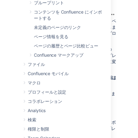
ブログ投稿の作成
ブループリント
コンテンツを Confluence にインポ
ブログ投稿を作成するには、[
作成
] メニュー
ートする
にある
ブログ投稿
テンプレートを使用するか、ペ
ージを作成し公開してからブログ投稿に変換しま
未定義のページのリンク
す。後者の方法では、複数の
テンプレート
をブロ
ページ情報を見る
グ投稿で柔軟に活用できます。
ページの履歴とページ比較ビュー
テンプレートはページ専用に用意されているの
Confluence マークアップ
で、ブログ投稿に使用する場合は、まずテンプレ
ートからページを作成し、それをブログ投稿に変
ファイル
換します。
Confluence モバイル
[作成] メニューからブログ投稿を作成する手順は
マクロ
次のとおりです。
プロフィールと設定
ブログ投稿を作成するスペースに移動しま
す。
コラボレーション
Select
Analytics
その他のオプション
検索
これは、Confluence
ヘッダーの [
作成
] ボ
タンの横にあります。使用可能なテンプレ
権限と制限
ートから、[
ブログ投稿
] を選択します。