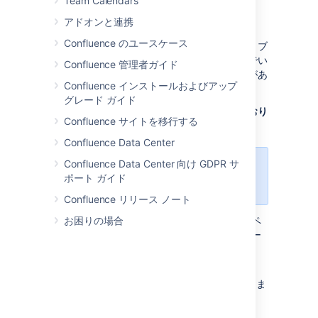
Team Calendars
コンテンツを追加し、[
公開
] を選択しま
アドオンと連携
す。
Confluence のユースケース
ダッシュボードからブログを作成できますが、ブ
ログが表示されるスペースを間違いなく選んでい
Confluence 管理者ガイド
るかどうか、作成ダイアログで確認する必要があ
Confluence インストールおよびアップ
ります。
グレード ガイド
ページをブログ投稿に変換する手順は次のとおり
Confluence サイトを移行する
です。
Confluence Data Center
Confluence Data Center 向け GDPR サ
変換できるのは公開されたページだ
ポート ガイド
けです。
Confluence リリース ノート
お困りの場合
Confluence ページを作成します。空白ペ
ージを作成するか、Confluence ヘッダー
の
その他のオプション
メニューにあるテンプレートを使用できま
す。
コンテンツを追加し、[
公開
] を選択しま