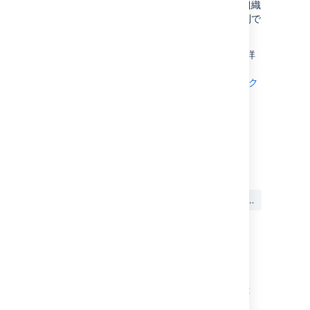
す。たとえば、内部のブログ投稿をメールで組織
外の人に送信したい場合など、この方法が便利で
す。
ブログ投稿を PDF にエクスポートする方法の詳
細は、「
コンテンツを Word、PDF、HTML、XML にエク
スポートする
」を参照してください。
最終更新日: 2025 年 2 月 4 日
この内容はお役に立ちました
はい
いいえ
か?
関連コンテンツ
The Chinese translation for "Fields" in Project
settings is inconsistent