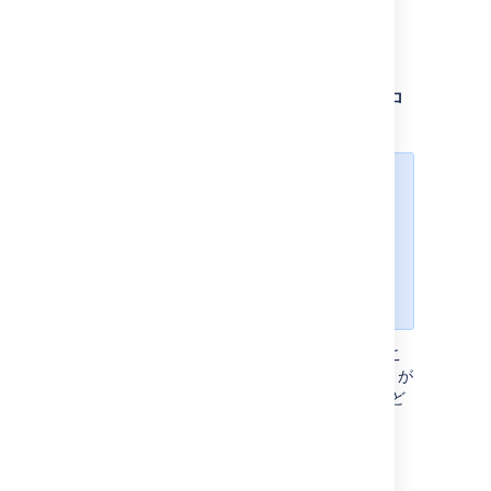
す。
ページを公開したら、
その他のオプション
メニュー > [
Convert to blog post (ブロ
グ投稿に変換)
] の順に選択します。
子ページを含むページをブログ投稿
に変換すると、子ページはその構造
内で親ページの元の位置に移動しま
す。子ページが親ページから継承し
ているすべての制限は、親ページが
変換されると削除されます。
ブログ投稿は、ページと同じように工夫するこ
とで、魅力的で人を引きつける内容にすることが
できます。画像や YouTube のクリップ、表など
を投稿に追加し、読者の心をつかみましょう。
ブログの移動