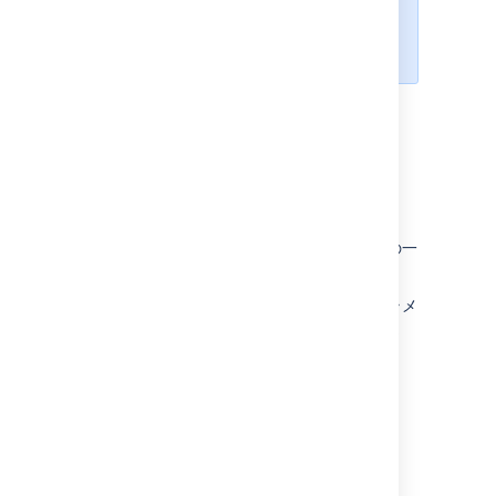
引き続き実現するための代替方法に
ついては
こちらの提案
をご参照くだ
さい。
両方のエディタで利用でき
るマクロ
以下は、両方のエディタで利用できるマクロの一
覧です。
マクロ名をクリックすると、オプションのパラメ
ーターや例など、使用方法の詳細が表示されま
す。
アンカー マクロ
添付ファイル マクロ
ブログ投稿マクロ
変更履歴マクロ
チャート マクロ