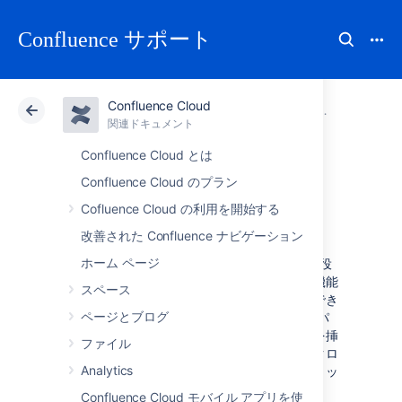
Confluence サポート
Confluence Cloud
アトラシアン サポート
Confluence
関連ドキュメント
関連ドキュメント
クラウド
Data Center
Confluence Cloud とは
Confluence Cloud のプラン
マクロ
Cofluence Cloud の利用を開始する
改善された Confluence ナビゲーション
ホーム ページ
マクロは、Confluence ページの機能の拡張に役
立つ強力なツールです。これによって、別の機能
スペース
を追加したり動的コンテンツを組み込んだりでき
ページとブログ
ます。マクロはモーダル ウィンドウに追加のパ
ラメーターを表示するため、ページにマクロを挿
ファイル
入したことがわかります。たとえば、
目次
マクロ
Analytics
を挿入してページにあるすべての見出しをクリッ
ク可能なリンクとして表示したり、
Confluence Cloud モバイル アプリを使