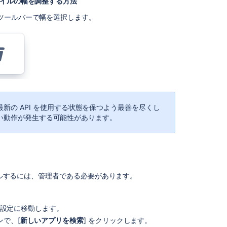
ァイル
の幅を調整する方法
message
when
ツールバーで幅を選択します。
connecting
OneDrive
to
Confluence
Cloud
Create
a
new
最新の API を使用する状態を保つよう最善を尽くし
Organization
ない動作が発生する可能性があります。
What
is
the
Assets
-
リをインストールするには、管理者である必要があります。
Microsoft
Entra
ID
ト設定に移動します。
Integration
ョンで、[
新しいアプリを検索
] をクリックします。
app?