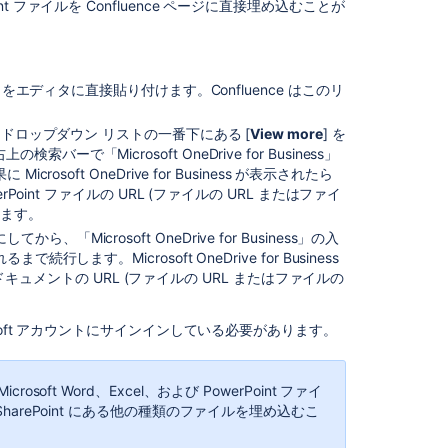
Point ファイルを Confluence ページに直接埋め込むことが
Smart
Link
with
Azure
 をエディタに直接貼り付けます。Confluence はこのリ
Integration
fails
し、ドロップダウン リストの一番下にある [
View more
] を
Connect
「Microsoft OneDrive for Business」
SharePoint
soft OneDrive for Business が表示されたら
to
Point ファイルの URL (ファイルの URL またはファイ
Teamwork
します。
Graph
icrosoft OneDrive for Business」の入
ます。Microsoft OneDrive for Business
Smart
t ドキュメントの URL (ファイルの URL またはファイルの
Links
does
not
oft アカウントにサインインしている必要があります。
embed
files
for
、Microsoft Word、Excel、および PowerPoint ファイ
Microsoft
SharePoint にある他の種類のファイルを埋め込むこ
OneDrive/Share
Links