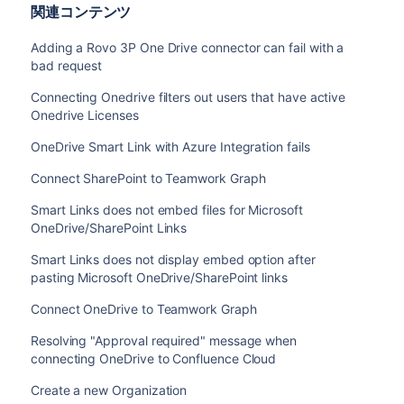
関連コンテンツ
Adding a Rovo 3P One Drive connector can fail with a
bad request
Connecting Onedrive filters out users that have active
Onedrive Licenses
OneDrive Smart Link with Azure Integration fails
Connect SharePoint to Teamwork Graph
Smart Links does not embed files for Microsoft
OneDrive/SharePoint Links
Smart Links does not display embed option after
pasting Microsoft OneDrive/SharePoint links
Connect OneDrive to Teamwork Graph
Resolving "Approval required" message when
connecting OneDrive to Confluence Cloud
Create a new Organization