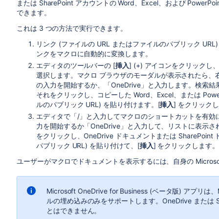
または SharePoint アカウントの Word、Excel、および Power
できます。
これは 3 つの方法で実行できます。
リンク (ファイルの URL またはファイルのパブリック URL)
ンクをマクロに自動的に変換します。
エディタのツールバーの [
挿入
] (+) アイコンをクリック
選択します。マクロ ブラウザのモーダルが表示されたら、右上の検索バーで
の入力を開始するか、「OneDrive」と入力します。検索結果に Micro
それをクリックし、コピーした Word、Excel、または Power
ルのパブリック URL) を貼り付けます。[
挿入
] をクリック
エディタで「/」と入力してマクロのショートカットを有効にしてから、「M
力を開始するか「OneDrive」と入力して、リストに表示されるまで続行し
をクリックし、OneDrive ドキュメントまたは SharePoin
パブリック URL) を貼り付けて、[
挿入
] をクリックします。
ユーザーがマクロでドキュメントを表示するには、自身の Micros
Microsoft OneDrive for Business (ベータ版) アプリは
ルの埋め込みのみをサポートします。OneDrive または 
とはできません。