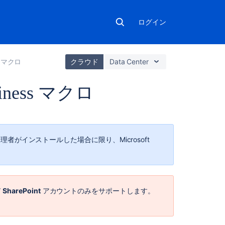
ログイン
マクロ
クラウド
Data Center
usiness マクロ
関
連
コ
理者がインストールした場合に限り、Microsoft
ン
テ
ン
ツ
び
SharePoint
アカウントのみをサポートします。
Adding
a
Rovo