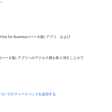
ん。
Drive for Business (ベータ版) アプリ、および
コ
ミ
ュ
ニ
テ
Business (ベータ版) アプリへのアクセス権を取り消すことがで
ィ
に
質
問
についてのフィードバックを送信する