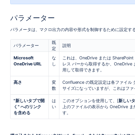
パラメーター
パラメータは、マクロ出力の内容や形式を制御するために設定す
既
パラメーター
説明
定
Microsoft
な
これは、OneDrive または ShareP
OneDrive URL
し
レス バーから取得するか、OneDrive または
用して取得できます。
高さ
変
Confluence の既定設定は各ファイル タ
数
サイズになっていますが、これはファ
"新しいタブで開
は
このオプションを使用して、[
新しい
く" へのリンク
い
上のファイルの表示から OneDrive ま
を含める
す。