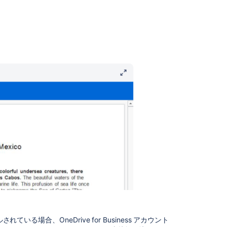
3P
One
Drive
connector
can
fail
with
a
bad
request
Connecting
Onedrive
filters
out
users
that
have
active
Onedrive
Licenses
トールされている場合、OneDrive for Business アカウント
OneDrive