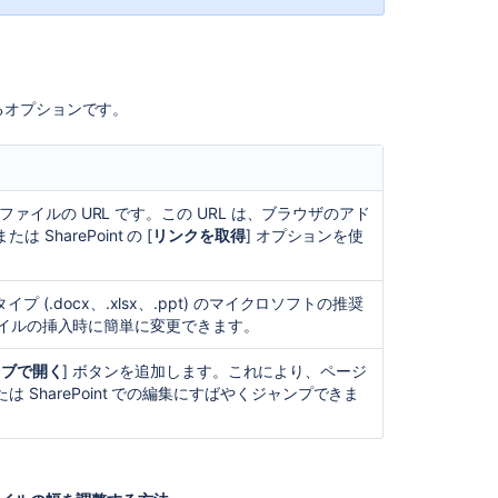
Smart
Links
does
not
るオプションです。
display
embed
option
after
pasting
oint ファイルの URL です。この URL は、ブラウザのアド
Microsoft
 SharePoint の [
リンクを取得
] オプションを使
OneDrive/Share
links
イプ (.docx、.xlsx、.ppt) のマイクロソフトの推奨
Connect
イルの挿入時に簡単に変更できます。
OneDrive
to
タブで開く
] ボタンを追加します。これにより、ページ
Teamwork
たは SharePoint での編集にすばやくジャンプできま
Graph
Resolving
"Approval
required"