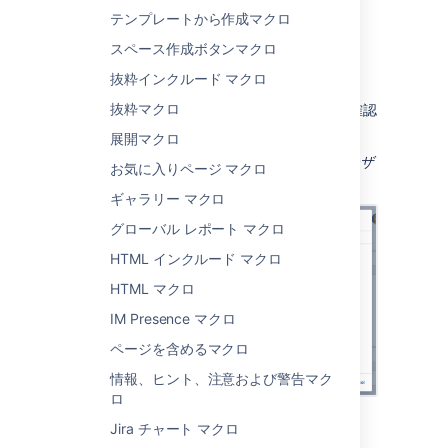
[
Confluence コンテンツ
] カテゴリか
テンプレートから作成マクロ
ら [
プロファイル画像
] を選択します。
スペース作成ボタンマクロ
ユーザー名を入力します。
[
挿入
] をクリックします。
抜粋インクルード マクロ
抜粋マクロ
その後、ページを公開するとマクロの動作を確認
できます。
展開マクロ
スクリーンショット: マクロ ブラウザでのユーザ
お気に入りページ マクロ
ーの指定。
ギャラリー マクロ
グローバル レポート マクロ
HTML インクルード マクロ
HTML マクロ
IM Presence マクロ
ページを含めるマクロ
情報、ヒント、注意および警告マク
ロ
Jira チャート マクロ