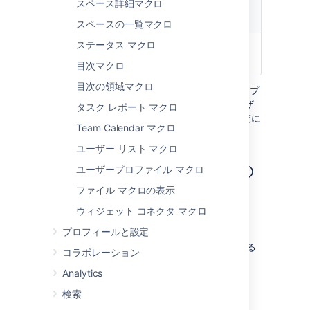
スペース詳細マクロ
既
メー
説明
定
スペースの一覧マクロ
ター
ステータス マクロ
な
プロファイル画像を表示した
User
し
いユーザーのユーザー名。
目次マクロ
目次の領域マクロ
Confluence の保存形式または wiki マークアップ
で使用されるパラメーター名がマクロ ブラウザ
タスク レポート マクロ
で使用されるラベルと異なる場合、以下の一覧に
Team Calendar マクロ
括弧付きで表示されます (
)。
example
ユーザー リスト マクロ
このマクロを追加するその
ユーザープロファイル マクロ
他の方法
ファイル マクロの表示
ウィジェット コネクタ マクロ
手入力でこのマクロを追加する
プロフィールと設定
「
{
または
/
に続けてマクロ名の先頭を入力する
コラボレーション
と、マクロのリストが表示されます。
Analytics
検索