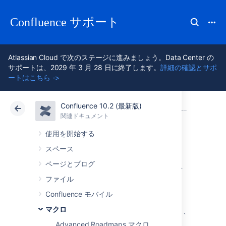
Confluence サポート
Atlassian Cloud で次のステージに進みましょう。Data Center の
サポートは、2029 年 3 月 28 日に終了します。
詳細の確認とサポ
ートはこちら ->
Confluence 10.2 (最新版)
アトラシアン サポート
Confluence 10.2
関連ドキュメント
マクロ
関連ドキュメント
クラウド
Data Center 10.2
使用を開始する
スペース
プロフィール画像
ページとブログ
マクロ
ファイル
Confluence モバイル
マクロ
プロファイル画像マクロをページに追加すると、
ユーザーのプロファイル画像を表示できます。
Advanced Roadmaps マクロ