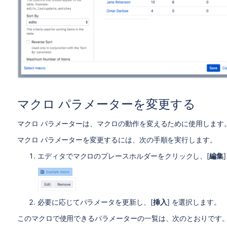
マクロ パラメーターを変更する
マクロ パラメーターは、マクロの動作を変えるために使用します
マクロ パラメーターを変更するには、次の手順を実行します。
エディタでマクロのプレースホルダーをクリックし、[
編集
必要に応じてパラメータを更新し、[
挿入
] を選択します。
このマクロで使用できるパラメーターの一覧は、次のとおりです