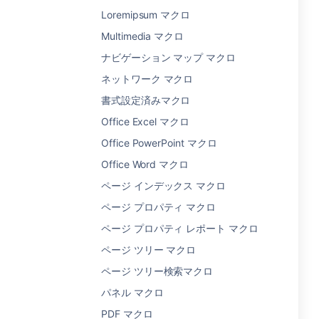
Loremipsum マクロ
Multimedia マクロ
ナビゲーション マップ マクロ
ネットワーク マクロ
書式設定済みマクロ
Office Excel マクロ
Office PowerPoint マクロ
Office Word マクロ
ページ インデックス マクロ
ページ プロパティ マクロ
ページ プロパティ レポート マクロ
ページ ツリー マクロ
ページ ツリー検索マクロ
パネル マクロ
PDF マクロ