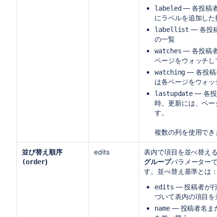
— 各投稿
labeled
にラベルを追加した
— 各投
labellist
の一覧
— 各投稿
watches
ページをウォッチして
— 各投稿
watching
は各ページをウォッチ
— 各
lastupdate
時。更新には、ペー
す。
複数の列を使用でき
並び替え順序
edits
表内で項目を並べ替え
)
グループ
パラメーター
(order
す。並べ替え基準とは
— 投稿者が
edits
づいて表内の項目を
— 投稿者名ま
name