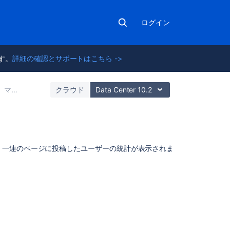
ログイン
ます。
詳細の確認とサポートはこちら ->
マクロ
クラウド
Data Center 10.2
こ
、一連のページに投稿したユーザーの統計が表示されま
の
ペ
ー
ジ
の
内
容