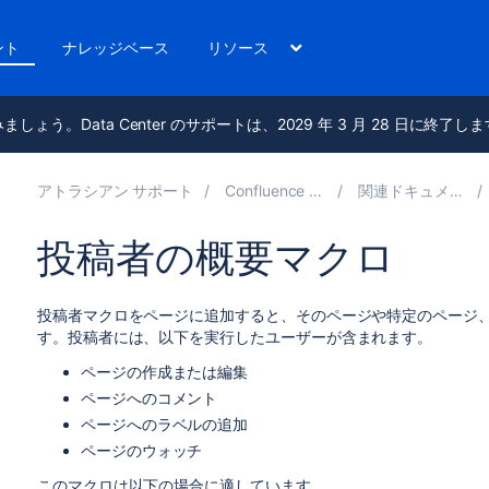
ント
ナレッジベース
リソース
進みましょう。Data Center のサポートは、2029 年 3 月 28 日に終了し
アトラシアン サポート
Confluence 10.2
関連ドキュメント
投稿者の概要マクロ
投稿者マクロをページに追加すると、そのページや特定のページ
す。投稿者には、以下を実行したユーザーが含まれます。
ページの作成または編集
ページへのコメント
ページへのラベルの追加
ページのウォッチ
このマクロは以下の場合に適しています。