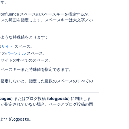
ます。
Users
are
onfluence スペースのスペースキーを指定するか、
not
ースの範囲を指定します。スペースキーは大文字／小
suggested
correctly
when
のような特殊値をとります：
mentioning
users
の
サイト
スペース。
whose
ての
パーソナル
スペース。
names
nce サイトのすべてのスペース。
contain
Japanese/Chin
スペースキーまた特殊値を指定できます。
characters
を指定しないと、指定した複数のスペースのすべての
Inaccurate
translation
with
pages
) またはブログ投稿 (
blogposts
) に制限しま
"created"
値が指定されていない場合、ページとブログ投稿の両
in
Content
manager
よび
。
blogposts
of