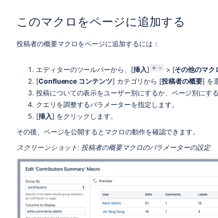
このマクロをページに追加する
投稿者の概要マクロをページに追加するには：
エディターのツールバーから、[
挿入
]
> [
その他のマク
[
Confluence コンテンツ
] カテゴリから [
投稿者の概要
] 
投稿についての表示をユーザー別にするか、ページ別にす
クエリを調整するパラメーターを指定します。
[
挿入
] をクリックします。
その後、ページを公開するとマクロの動作を確認できます。
スクリーンショット: 投稿者の概要マクロのパラメーターの設定