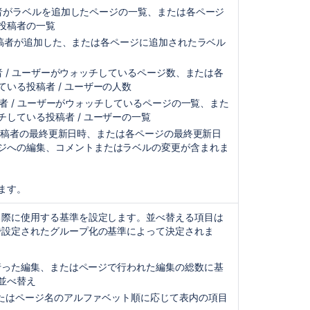
non-
者がラベルを追加したページの一覧、または各ページ
readable
投稿者の一覧
format
稿者が追加した、または各ページに追加されたラベル
International
者 / ユーザーがウォッチしているページ数、または各
Characters
いる投稿者 / ユーザーの人数
in
Notification
者 / ユーザーがウォッチしているページの一覧、また
Email
している投稿者 / ユーザーの一覧
Subject
投稿者の最終更新日時、または各ページの最終更新日
Lines
ジへの編集、コメントまたはラベルの変更が含まれま
Are
Being
Replaced
ます。
with
Question
る際に使用する基準を設定します。並べ替える項目は
Mark
で設定されたグループ化の基準によって決定されま
：
Japanese
fonts
行った編集、またはページで行われた編集の総数に基
display
並べ替え
as
たはページ名のアルファベット順に応じて表内の項目
square