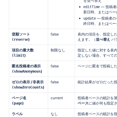
を並べ替え
— 投稿者
editTime
新日時、またはペー
— 投稿者の
update
終日時、またはペー
逆順ソート
false
表内の項目を、指定し
)
えます。（
並べ替え
パ
(reverse
項目の最大数
制限なし
指定した値に対する表
)
定しない場合、すべて
(limit
匿名投稿者の表示
false
ページに匿名で投稿し
)
(showAnonymous
ゼロの表示 / 非表示
false
統計結果がゼロだった
)
(showZeroCounts
ページ名
current
投稿者ベースの統計を
)
ペース
に値が何も指定さ
(page
ラベル
なし
投稿者ベースの統計を