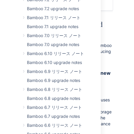
解決済みの課題
Bamboo 7.2 upgrade notes
Bamboo 7.1 リリース ノート
Optimized performance and
Bamboo 7.1 upgrade notes
reliability
Bamboo 7.0 リリース ノート
Bamboo 7.0 upgrade notes
We’ve worked hard to make sure that Bamboo
is fast, responsive, and reliable by introducing
Bamboo 6.10 リリース ノート
a whole slew of improvements.
Bamboo 6.10 upgrade notes
Bamboo 6.9 リリース ノート
Reduced resource usage with the new
SFTP artifact handler
Bamboo 6.9 upgrade notes
Bamboo 6.8 リリース ノート
DATA CENTER
Bamboo 6.8 upgrade notes
We’ve added a new artifact handler that uses
the SFTP protocol for transferring build
Bamboo 6.7 リリース ノート
artifacts to and from a dedicated SSH storage
Bamboo 6.7 upgrade notes
server. This reduces resource usage on the
Bamboo server and improves its performance
Bamboo 6.6 リリース ノート
by delegating all the heavy lifting to the