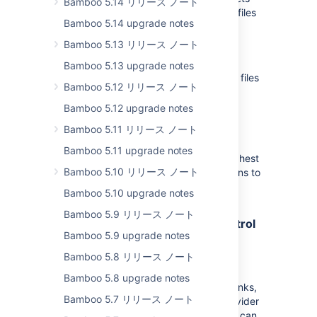
Bamboo 5.14 リリース ノート
you set the maximum allowed number of files
Bamboo 5.14 upgrade notes
per artifact. When the number of files in
artifacts exceeds this threshold, they are
Bamboo 5.13 リリース ノート
compressed into a .zip archive.
Bamboo 5.13 upgrade notes
This feature prevents artifacts with many files
Bamboo 5.12 リリース ノート
from causing performance bottlenecks.
Bamboo 5.12 upgrade notes
Enhanced security
Bamboo 5.11 リリース ノート
Bamboo 5.11 upgrade notes
Since security is often our customers' highest
Bamboo 5.10 リリース ノート
priority, this release provides new solutions to
safeguard your network and data.
Bamboo 5.10 upgrade notes
Bamboo 5.9 リリース ノート
Allow external applications to control
Bamboo 5.9 upgrade notes
Bamboo through OAuth 2.0
Bamboo 5.8 リリース ノート
DATA CENTER
SERVER
Bamboo 5.8 upgrade notes
We’ve added support for incoming app links,
Bamboo 5.7 リリース ノート
allowing Bamboo to act as an OAuth provider
for third-party applications. Linked apps can