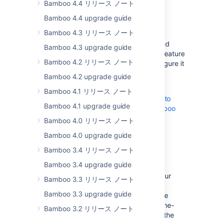
repositories
Bamboo 4.4 リリース ノート
Bamboo 4.4 upgrade guide
DATA CENTER
Bamboo 4.3 リリース ノート
Bamboo can now detect pull requests
originating from directly cloned and forked
Bamboo 4.3 upgrade guide
GitHub repositories. You can enable this feature
Bamboo 4.2 リリース ノート
from the plan configuration page or configure it
with Bamboo Specs.
Bamboo 4.2 upgrade guide
Learn more about
Bamboo 4.1 リリース ノート
automatic branch management
and
how to
Bamboo 4.1 upgrade guide
configure new branch handling with Bamboo
Specs
.
Bamboo 4.0 リリース ノート
Bamboo 4.0 upgrade guide
Bamboo YAML Specs validator
Bamboo 3.4 リリース ノート
DATA CENTER
SERVER
Bamboo 3.4 upgrade guide
Instead of verifying or troubleshooting your
Bamboo 3.3 リリース ノート
Bamboo YAML Specs configuration by
Bamboo 3.3 upgrade guide
repeatedly pushing changes to the source
code, you can now quickly and reliably fine-
Bamboo 3.2 リリース ノート
tune and validate your YAML Specs with the