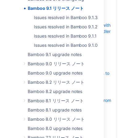
Bamboo 9.1 リリース ノート
Optimized performance and
Issues resolved in Bamboo 9.1.3
reliability
Reduced resource usage with
Issues resolved in Bamboo 9.1.2
the new SFTP artifact handler
Issues resolved in Bamboo 9.1.1
Faster deployment data
collection
Issues resolved in Bamboo 9.1.0
Artifacts travel at greater
Bamboo 9.1 upgrade notes
speeds
Bamboo 9.0 リリース ノート
Enhanced security
Bamboo 9.0 upgrade notes
Allow external applications to
control Bamboo through
Bamboo 8.2 リリース ノート
OAuth 2.0
Bamboo 8.2 upgrade notes
Developer productivity
Support for pull requests from
Bamboo 8.1 リリース ノート
GitHub repositories
Bamboo 8.1 upgrade notes
Bamboo YAML Specs
Bamboo 8.0 リリース ノート
validator
Audit log content is now
Bamboo 8.0 upgrade notes
searchable
Bamboo 7.2 リリース ノート