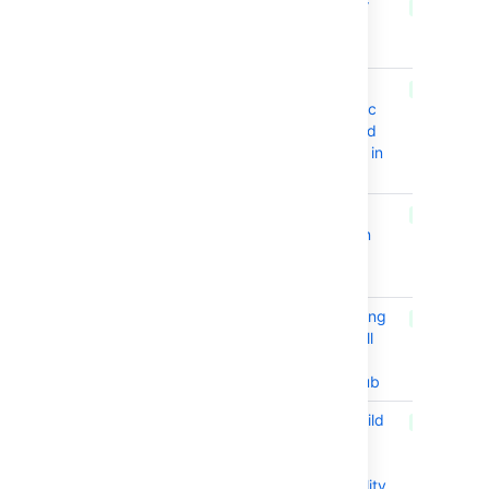
BAM-21605
Add support for
CLOSED
OAuth 2.0 in
Bamboo
BAM-25654
Add note about
CLOSED
Oracle JDBC 21c
on pages related
to Rate Limiting in
Bamboo
BAM-21979
Add Package
CLOSED
threshold option
for all remote
handlers
BAM-21710
Support detecting
CLOSED
and building pull
requests from
forks from Github
BAM-21493
Project-level build
CLOSED
resources lacks
warning about
feature availability