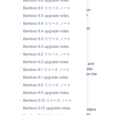
Bamboo 6.6 upgrade notes
remote server.
Bamboo 6.5 リリース ノート
The SFTP artifact handler supports both on-
premise and cloud-based storage servers
Bamboo 6.5 upgrade notes
located in a cloud of your choice.
Bamboo 6.4 リリース ノート
Learn more
about the SFTP artifact handler.
Bamboo 6.4 upgrade notes
Bamboo 6.3 リリース ノート
Faster deployment data collection
Bamboo 6.3 upgrade notes
DATA CENTER
SERVER
Bamboo 6.2 リリース ノート
We've improved the performance of
Bamboo 6.2 upgrade notes
deployments-related REST API endpoints and
UI views. Now, the results are returned faster
Bamboo 6.1 リリース ノート
and the response time is less dependent on the
Bamboo 6.1 upgrade notes
size of your Bamboo instance.
Bamboo 6.0 リリース ノート
Artifacts travel at greater speeds
Bamboo 6.0 upgrade notes
Bamboo 5.15 リリース ノート
DATA CENTER
SERVER
Bamboo 5.15 upgrade notes
The Bamboo server and SFTP artifact handlers
gained a package threshold option that lets