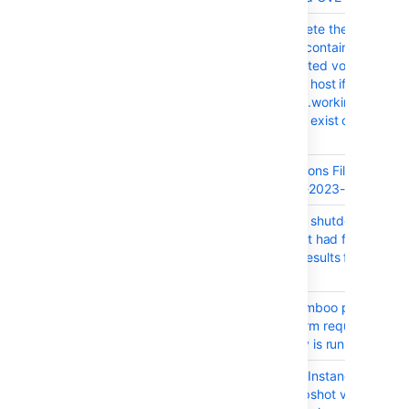
BAM-22120
Bamboo will delete the whole
Docker Runner container includi
long-term mounted volumes
data(!) from the host if the
${bamboo.build.working.director
location doesn't exist or can't be
accessed
BAM-22113
Upgrade Commons FileUpload
Library for CVE-2023-24998
BAM-22053
Bamboo will not shutdown an idl
Elastic Agent if it had failed to
send the build results file back t
the Server
BAM-22108
Improve the Bamboo performan
on handling storm requests from
Jira while Expiry is running
BAM-22096
Bamboo Elastic Instance fails to
mount EBS snapshot volume if a