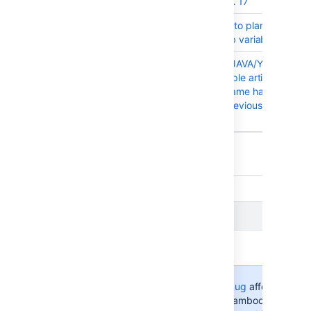
when using JDK 17
BAM-22140
Adding job key to plan variables
users to add job variables
BAM-22226
Export Plan as JAVA/YAML specs 
which has multiple artifact subsc
same artifact name having multip
defined from previous stage thro
Server error
Showing 10 out of
14 issues
Issues resolved in Bamboo 9.1.2
Released on
31 Mar 2023
.
In this release, we’ve fixed
a bug
affecting jobs
inside a Docker container. If Bamboo couldn't c