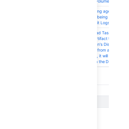
Instance Store volume is present
BAM-22080
Enabling/Disabling agents via
REST API is not being registered
on Bamboo Audit Logs
BAM-22114
Artifact Download Task does not
download the artifact that
matches the Plan's Display name
when executed from a Default
branch. Instead, it will download
the artifact from the Default Plan
Showing 10 out of
24 issues
Issues resolved in Bamboo 9.1.1
Released on
18 Jan 2023
.
T
Key
Summary