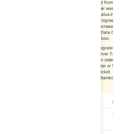
Bamboo while a build triggered from
Bitbucket Data Center or Server was still
running resulted in the build status in
Bitbucket getting stuck in
In progress
indefinitely. However, the fix increases the
minimum release of Bitbucket Data Center
and Server supported by Bamboo.
From now on, Bamboo can integrate with
Bitbucket Data Center and Server 7.5 or
newer only. If you’re running an older
release of Bitbucket Data Center or Server,
consider upgrading your Bitbucket
instance before upgrading to Bamboo
9.1.0.
T
Key
Summary
Status
BAM-22038
Poorly titled
CLOSED
documents for
Bamboo