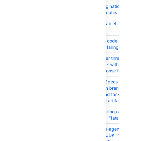
BAM-22167
Environment pagination during tr
initialisation executes spurious ta
BAM-22147
ExpirableResettableLazyClosea
can deadlock
BAM-22132
Bamboo source code checkout t
shallow clone is failing
BAM-20248
Scheduler worker thread pool ca
completely block with a thread w
CONNECT response from outbo
BAM-22074
Bamboo YAML Specs fails to imp
process the plan branch as spec
artifact download task and SCP 
make use of the artifact of the p
BAM-21719
GIT checkout failing on Window
agent with error: "fatal not a GIT
BAM-25543
Bamboo-remote-agent-base doc
has hardcoded JDK 11 capabiliti