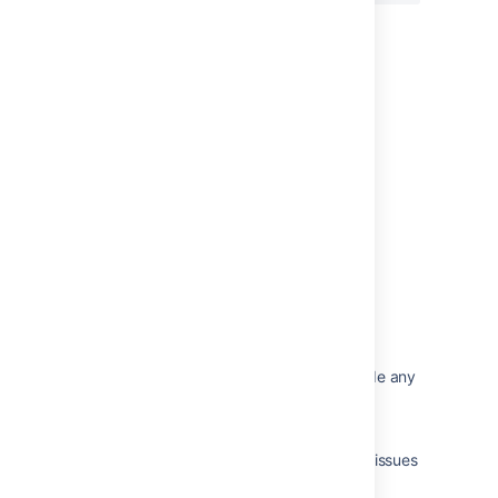
このセクションの項目
Issues resolved in Bamboo 9.1.3
Issues resolved in Bamboo 9.1.2
Issues resolved in Bamboo 9.1.1
Issues resolved in Bamboo 9.1.0
関連コンテンツ
The Bamboo Release Notes should include any
changes made to the agent and agent
wrapper
Bamboo release notes page for resolved issues
is broken