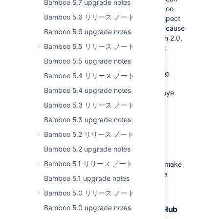
Bamboo 5.7 upgrade notes
be granted limited or full access to Bamboo
Bamboo 5.6 リリース ノート
data on behalf of a Bamboo user with respect
to the user’s permissions. Additionally, because
Bamboo 5.6 upgrade notes
access authorization happens over OAuth 2.0,
Bamboo 5.5 リリース ノート
exchanging data between applications is
always secure and reliable.
Bamboo 5.5 upgrade notes
At the same time, we’re working on adding
Bamboo 5.4 リリース ノート
support for outgoing links to third-party
Bamboo 5.4 upgrade notes
applications in a future release. Keep an eye
out for further updates.
Bamboo 5.3 リリース ノート
Learn more
about OAuth 2.0 support.
Bamboo 5.3 upgrade notes
Bamboo 5.2 リリース ノート
Developer productivity
Bamboo 5.2 upgrade notes
Bamboo 5.1 リリース ノート
There are a bunch of new features that’ll make
your work as a developer easier and more
Bamboo 5.1 upgrade notes
productive.
Bamboo 5.0 リリース ノート
Bamboo 5.0 upgrade notes
Support for pull requests from GitHub