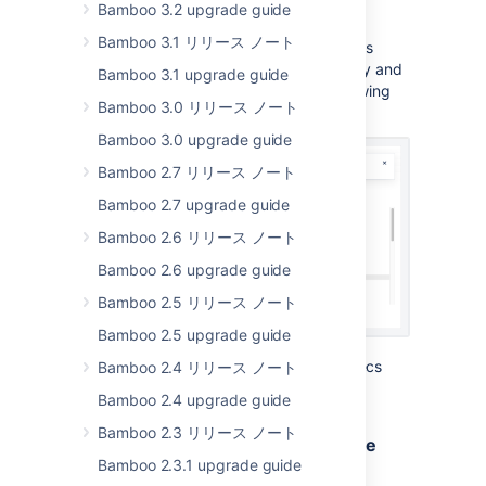
Bamboo 3.2 upgrade guide
new YAML Specs validator.
Bamboo 3.1 リリース ノート
The validator can check your YAML Specs
configuration against a specific repository and
Bamboo 3.1 upgrade guide
it’ll also check for any syntax errors following
Bamboo 3.0 リリース ノート
the Bamboo YAML Specs format.
Bamboo 3.0 upgrade guide
Bamboo 2.7 リリース ノート
Bamboo 2.7 upgrade guide
Bamboo 2.6 リリース ノート
Bamboo 2.6 upgrade guide
Bamboo 2.5 リリース ノート
Bamboo 2.5 upgrade guide
Learn more
about the Bamboo YAML Specs
Bamboo 2.4 リリース ノート
validator.
Bamboo 2.4 upgrade guide
Bamboo 2.3 リリース ノート
Audit log content is now searchable
Bamboo 2.3.1 upgrade guide
DATA CENTER
SERVER