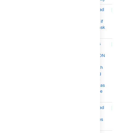
BAM-21886
Artifact Download
CLOSED
Task is being
evaluated even if
a Conditional Task
is not matched
BAM-21976
Bamboo reports
CLOSED
"You don't have
ADMINISTRATION
permission to
environment with
id..." when using
REST calls even
when the user has
full access to the
Environment
BAM-21902
Artifact Download
CLOSED
Task does not
expand variables
on Bamboo 9