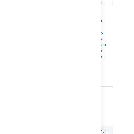
BAM-22069
When agents are
CLOSED
restarted:Build
jobs(which are
queued while the
agent is offline)
not picked up by
agent even if the
agent is in the Idle
state and eligible
for executing the
build.
Showing 10 out of
49 issues
最終更新日: 2024 年 2 月 1 日
この内容はお役に立ちました
はい
いいえ
か?