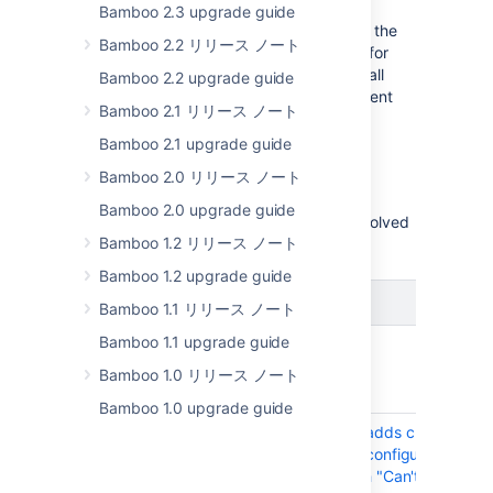
Bamboo 2.3 upgrade guide
You can now search for a specific term in the
Bamboo 2.2 リリース ノート
audit logs to find the data you’re looking for
much faster. Bamboo supports search in all
Bamboo 2.2 upgrade guide
kinds of audit logs: global, plan, deployment
Bamboo 2.1 リリース ノート
project, and agent logs.
Bamboo 2.1 upgrade guide
解決済みの課題
Bamboo 2.0 リリース ノート
Bamboo 2.0 upgrade guide
This is a summary of the issues we’ve resolved
Bamboo 1.2 リリース ノート
throughout the lifecycle of Bamboo 9.1.
Bamboo 1.2 upgrade guide
Issues resolved in Bamboo 9.1.3
Bamboo 1.1 リリース ノート
Bamboo 1.1 upgrade guide
Released on
05 Jun 2023
.
Bamboo 1.0 リリース ノート
T
Key
Summary
Bamboo 1.0 upgrade guide
BAM-22252
Export feature adds clear text p
the directories configuration on th
Import fails with "Can't decrypt 