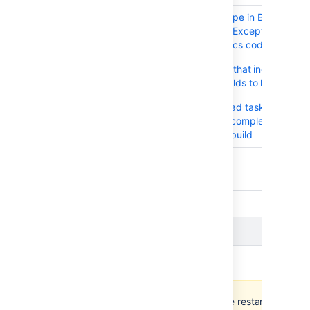
BAM-22059
MSBuild task type in Bamboo fail
with NullPointerException when
created via specs code
BAM-18758
Artifact targets that include na
pipes cause builds to hang indefi
BAM-19985
Artifact download task takes Arti
from the latest complete build, n
from the latest build
9 issues
Issues resolved in Bamboo 9.1.0
Released on
15 Dec 2022
This release fixes a bug where restarting