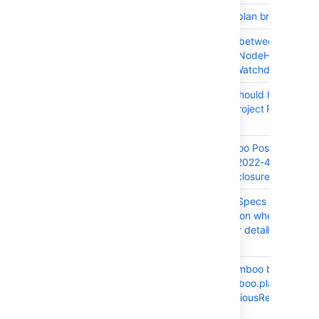
BAM-20668
Variable to get plan branch nam
BAM-22005
Race condition between
BambooClusterNodeHeartbeatSe
and NodeAliveWatchdog
BAM-22040
Project admin should have admi
permission of Project Repository
Specs
BAM-22061
Upgrade Bamboo PostgreSQL 
Driver for CVE-2022-41946
Information Disclosure
BAM-22072
Bamboo YAML Specs doesn't pub
plan configuration when it has
Bitbucket mirror details configur
for repository
BAM-22011
Rerunning a Bamboo build fails if
plans has "bamboo.planReposito
<position>.previousRevision" sy
variable