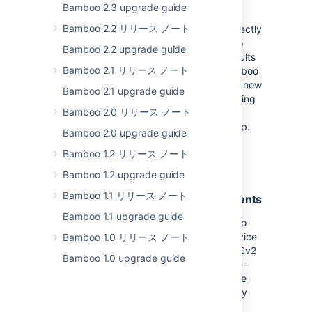
Improved GitHub integration
Bamboo 2.3 upgrade guide
Bamboo 2.2 リリース ノート
Bamboo 10.0 now sends build statuses directly
to GitHub out of the box. This allows you to
Bamboo 2.2 upgrade guide
view build results on GitHub, use these results
Bamboo 2.1 リリース ノート
to protect your branches, and access Bamboo
directly from GitHub. Additionally, Bamboo now
Bamboo 2.1 upgrade guide
supports shared credentials when configuring
Bamboo 2.0 リリース ノート
GitHub repositories, enhancing repository
management security and convenient setup.
Bamboo 2.0 upgrade guide
Check out more details about GitHub
Bamboo 1.2 リリース ノート
improvements
Bamboo 1.2 upgrade guide
Bamboo 1.1 リリース ノート
AWS IMDSv2 support for Elastic Agents
Bamboo 1.1 upgrade guide
In response to customer feedback, Bamboo
10.0 now supports Instance Metadata Service
Bamboo 1.0 リリース ノート
Version 2 (IMDSv2) for Elastic Agents. IMDSv2
Bamboo 1.0 upgrade guide
enhances security by introducing a session-
oriented approach for AWS
Elastic Compute
Cloud
(EC2) metadata retrieval, significantly
reducing the risk of unauthorized access.