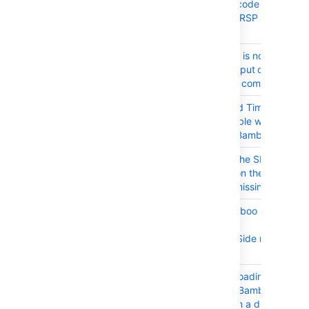
BAM-20795
Add option to encode UTF-8
BOM for MsBuild RSP file
generation
BAM-25723
Bamboo Build log is not able
to display the output of
Windows PsTools commands
BAM-25967
Please make Build Times for
Bamboo compatible with
latest version of Bamboo
BAM-25882
After upgrading the SEN
value displayed on the
License page is missing
BAM-25872
Folders from bamboo <local-
working-
directory>serverSide not
cleaned up
BAM-25626
Error while downloading
Artifact from the Bamboo
Default plan when a duplicate