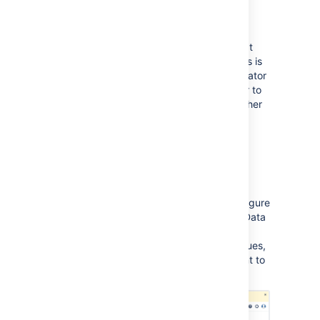
Build number modification
With Bamboo 10.0, you can modify the next
build number for a plan or plan branch. This is
useful, for example, when a build administrator
wants to change the Bamboo build number to
maintain continuity when migrating from other
continuous integration systems.
Modify the next plan build number
Announcement banner
Bamboo 10.0 allows administrators to configure
an announcement banner, similar to other Data
Center products. Use this feature to inform
users about upgrade windows, existing issues,
or any other important information you want to
share.