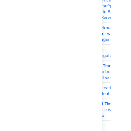
com.google.protobuf:protobuf-
java Dependency in Bamboo
Data Center and Server
BAM-25896
Source code checkout for
submodules doesnt work for
windows remote agent.
BAM-22119
O(n) complexity in
DeploymentAggregator
BAM-25907
Allow HTTP Strict Transport
Security (HSTS) to be
configured in Bamboo 10
BAM-25893
Plan created by creation
wizard is inconsistent state
BAM-25967
Please make Build Times for
Bamboo compatible with latest
version of Bamboo
Showing 10 out of
12 issues