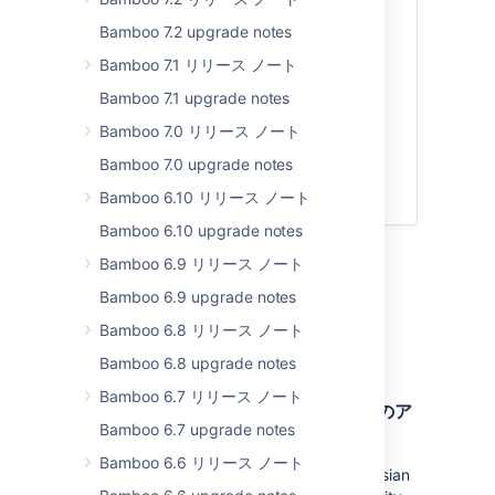
Announcement banner
Bamboo 7.2 upgrade notes
許可リストを設定する
Bamboo 7.1 リリース ノート
Triggering a build after a
successful deployment
Bamboo 7.1 upgrade notes
Before you upgrade to
Bamboo 7.0 リリース ノート
Bamboo 10.0
Bamboo 7.0 upgrade notes
既知の問題
解決済みの課題
Bamboo 6.10 リリース ノート
Bamboo 6.10 upgrade notes
Bamboo 6.9 リリース ノート
Bamboo 10.0.0
Bamboo 6.9 upgrade notes
Release date:
21 Aug 2024
Bamboo 6.8 リリース ノート
Here's what's new in Bamboo 10.0.0.
Bamboo 6.8 upgrade notes
Bamboo 6.7 リリース ノート
Atlassian Data Center Platform 7 へのア
Bamboo 6.7 upgrade notes
ップグレード
Bamboo 6.6 リリース ノート
Bamboo 10.0 includes an upgrade to Atlassian