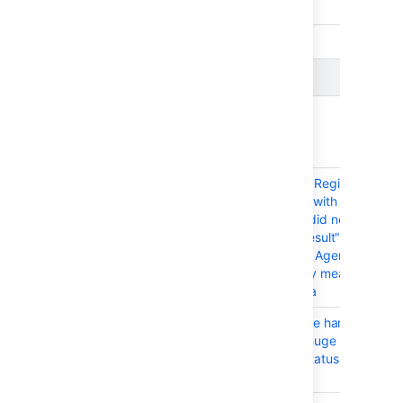
Issues resolved in Bamboo 10.0.1
Released on
10 Sept 2024
T
Key
Summary
BAM-25164
Bamboo reports "Registration
attempt rejected with a
message: query did not
return a unique result"
messages during Agents
signin without any meaningful
identification data
BAM-22444
Build activity page hangs
where there are huge no of
builds in queue status in
Bamboo