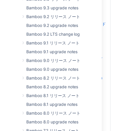
Bamboo 9.3 upgrade notes
Bamboo 10.0.0
Bamboo 9.2 リリース ノート
Atlassian Data Center
Platform 7 へのアップグレード
Bamboo 9.2 upgrade notes
ダーク テーマが利用可能
Bamboo 9.2 LTS change log
REST v2 API updates
Bamboo 9.1 リリース ノート
WebSudo support
Bamboo 9.1 upgrade notes
新しい既定のエンドポイント
セキュリティ アノテーション
Bamboo 9.0 リリース ノート
New execution strategy for
Bamboo 9.0 upgrade notes
concurrent builds
Improved GitHub integration
Bamboo 8.2 リリース ノート
AWS IMDSv2 support for
Bamboo 8.2 upgrade notes
Elastic Agents
Bamboo 8.1 リリース ノート
Enhanced encryption for
Bamboo Server-Agent
Bamboo 8.1 upgrade notes
communications
Bamboo 8.0 リリース ノート
Simplified test case
Bamboo 8.0 upgrade notes
processing
Build number modification
Bamboo 7.2 リリース ノート