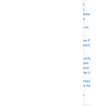
BAM-25967
Please make Build
CLOSE
Times for Bamboo
compatible with latest
version of Bamboo
BAM-21212
Duplicate indexes on
CLOSE
the database
BAM-25920
Deserialisation issue if
CLOSE
agent installer doesn't
match the server
BAM-25913
After enabling security
CLOSE
token , remote agent
installation command
has -t missing in the UI
BAM-25911
Viewing a task in read
CLOSE
only mode crashes the
page because of
endless JS loop in
browser