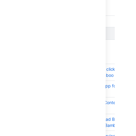
9 issues
Issues resolved in Bamboo 10.0.2
Released on
09 Oct 2024
T
Key
Summary
BAM-20788
Option to disable clickjacking
protection in Bamboo
BAM-21425
Create a plugin/app for HTTP
security headers
BAM-20936
Add support for Content
Security Policy
BAM-25903
Unable to download Bamboo
agent installer in Bamboo
BAM-26027
DoS (Denial of Service)