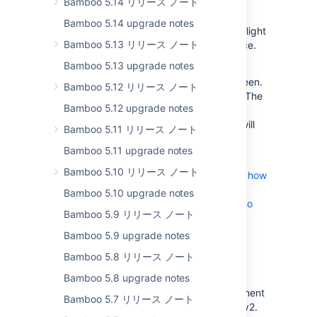
Bamboo 5.14 リリース ノート
ダーク テーマが利用可能
Bamboo 5.14 upgrade notes
Bamboo 10.0 now supports both dark and light
Bamboo 5.13 リリース ノート
themes, offering a modern visual experience.
Bamboo 5.13 upgrade notes
To enable dark theme, select your profile
picture in the upper-right corner of the screen.
Bamboo 5.12 リリース ノート
From there, select
Theme
, and then
Dark
. The
Bamboo 5.12 upgrade notes
original theme will be phased out in future
releases. Note that custom header colors will
Bamboo 5.11 リリース ノート
automatically switch to the light theme.
Bamboo 5.11 upgrade notes
If your app incorporates visual elements,
Bamboo 5.10 リリース ノート
developers should check
our guidelines on how
to prepare Data Center app for the dark
Bamboo 5.10 upgrade notes
theme
, and designers should explore
how to
Bamboo 5.9 リリース ノート
utilize tokens
.
Bamboo 5.9 upgrade notes
REST v2 API updates
Bamboo 5.8 リリース ノート
Bamboo 5.8 upgrade notes
Platform 7 and Bamboo 10.0 have
rearchitected the Java APIs used to implement
Bamboo 5.7 リリース ノート
REST resources, which we’re calling REST v2.