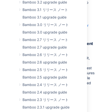
Bamboo 3.2 upgrade guide
specified, only licensed users will be able to
access resources. You may need to modify
Bamboo 3.1 リリース ノート
endpoints such as Struts Actions, Filters,
Bamboo 3.1 upgrade guide
Servlets, and REST resources.
Bamboo 3.0 リリース ノート
Check out how to prepare your Data Center
app for secure endpoint compliance
Bamboo 3.0 upgrade guide
Bamboo 2.7 リリース ノート
New execution strategy for concurrent
Bamboo 2.7 upgrade guide
builds
Bamboo 2.6 リリース ノート
When configuring the concurrent builds limit,
Bamboo 2.6 upgrade guide
you can decide either to block the build
requests or allow them by stopping the oldest
Bamboo 2.5 リリース ノート
builds to maintain the limit. This feature ensures
Bamboo 2.5 upgrade guide
that the latest commits are always built while
keeping resource usage within your specified
Bamboo 2.4 リリース ノート
limits.
Bamboo 2.4 upgrade guide
Explore how to configure the execution
Bamboo 2.3 リリース ノート
strategy to stop oldest builds
Bamboo 2.3.1 upgrade guide