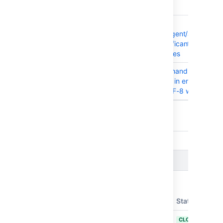
branch plan exits
BAM-25865
Calls to
/rest/api/latest/agent/agentID
may lead to significant
performance issues
BAM-20974
Bamboo doesn't handle
command output in encoding
different than UTF-8 well
10 issues
Issues resolved in Bamboo 10.0.0
リリース:
2024 年 8 月 21 日
T
Key
Summary
Status
BAM-21062
Implement
CLOSED