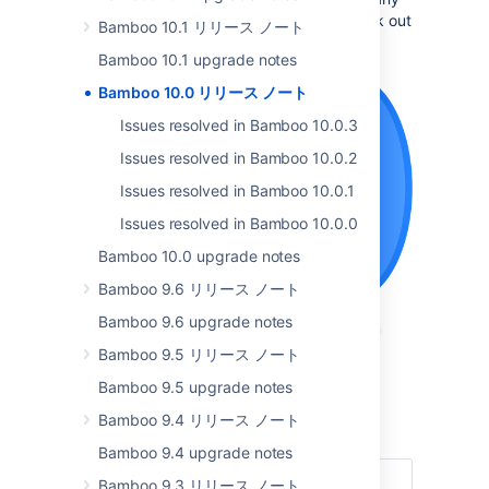
breaking change and don’t forget to check out
Bamboo 10.1 リリース ノート
the
full list of resolved issues
.
Bamboo 10.1 upgrade notes
Bamboo 10.0 リリース ノート
Issues resolved in Bamboo 10.0.3
Issues resolved in Bamboo 10.0.2
Issues resolved in Bamboo 10.0.1
Issues resolved in Bamboo 10.0.0
Bamboo 10.0 upgrade notes
Bamboo 9.6 リリース ノート
Bamboo 9.6 upgrade notes
Bamboo 9.5 リリース ノート
Bamboo 9.5 upgrade notes
最新バージョンを入手
Bamboo 9.4 リリース ノート
Read the documentation
Bamboo 9.4 upgrade notes
Bamboo 9.3 リリース ノート
ハイライト