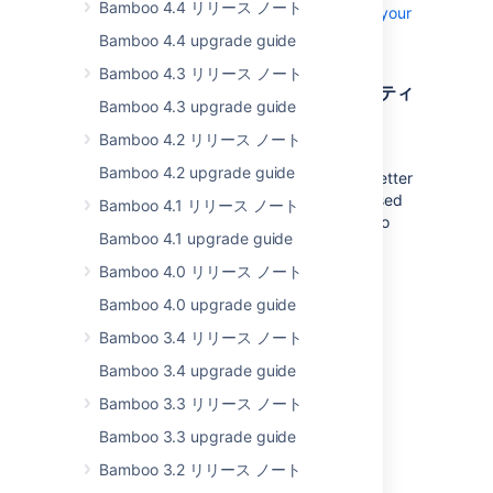
Bamboo 4.4 リリース ノート
Discover how to add WebSudo support to your
app
Bamboo 4.4 upgrade guide
Bamboo 4.3 リリース ノート
新しい既定のエンドポイント セキュリティ
Bamboo 4.3 upgrade guide
アノテーション
Bamboo 4.2 リリース ノート
We’ve enabled a new set of annotations to
Bamboo 4.2 upgrade guide
improve endpoint security by giving you better
control over access to endpoints.
The revised
Bamboo 4.1 リリース ノート
annotations allow
only the intended users to
Bamboo 4.1 upgrade guide
access your application endpoints
.
Bamboo 4.0 リリース ノート
Important annotations to review:
Bamboo 4.0 upgrade guide
@AdminOnly
Bamboo 3.4 リリース ノート
@AnonymousSiteAccess
@LicensedOnly
Bamboo 3.4 upgrade guide
@SystemAdminOnly
Bamboo 3.3 リリース ノート
@UnlicensedSiteAccess
Bamboo 3.3 upgrade guide
@UnrestrictedAccess
Bamboo 3.2 リリース ノート
From Bamboo 10.0, when no annotation is