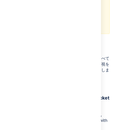
upgrading, visit the
Bamboo 10.0 upgrade notes
to
review important upgrade steps
and see the full list of issues
resolved.
既知の問題
このセクションには、テストで発見されたすべて
の問題に関する情報を含みます。引き続き監視を
しており、何か分かり次第こちらでお知らせしま
す。
Issue with c
ustom SSH port
configuration when linking to Bitbucket
Data Center
When connecting to Bitbucket Data Center,
Bamboo automatically adds an SSH entry with
the default port 7999. If your setup uses a