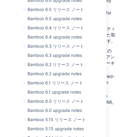
Bamboo 6.6 upgrade notes
Platform 7. This upgrade improves the quality
of our response to security changes with
Bamboo 6.5 リリース ノート
reduced disruption and breaking changes for
Bamboo 6.5 upgrade notes
Atlassian Marketplace apps.
Bamboo 6.4 リリース ノート
Platform 7 へのアップグレードや、セキュリティ
およびパフォーマンスの強化を注力対象とした取
Bamboo 6.4 upgrade notes
り組みの一環として、次の更新を行っています。
Bamboo 6.3 リリース ノート
最新のセキュリティ パッチやバグ修正の
Bamboo 6.3 upgrade notes
メリットを得られるように、アトラシアン
およびサードパーティの多数のコンポーネ
Bamboo 6.2 リリース ノート
ントをアップグレードしました
Bamboo 6.2 upgrade notes
Removed ‘gray APIs’ (unsupported third-
party and cross-product libraries with
Bamboo 6.1 リリース ノート
their dependencies)
Bamboo 6.1 upgrade notes
Reduced public JAVA API in
Atlassian
Bamboo 6.0 リリース ノート
Plugins
,
Web Resource Manager
(WRM),
Web Fragments, and LESS.
Bamboo 6.0 upgrade notes
Explore how to prepare for the Atlassian
Bamboo 5.15 リリース ノート
Platform 7 upgrade
Bamboo 5.15 upgrade notes