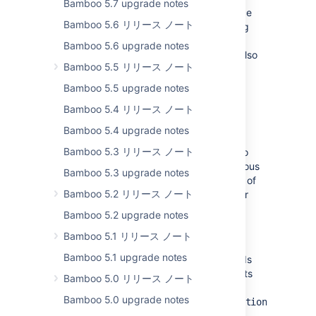
Bamboo 5.7 upgrade notes
These changes will only impact Marketplace
Bamboo 5.6 リリース ノート
partners who develop apps. The underlying
libraries, Jackson and Jersey, have been
Bamboo 5.6 upgrade notes
upgraded to the latest versions. REST v2 also
Bamboo 5.5 リリース ノート
makes use of JAX-RS 2.
Bamboo 5.5 upgrade notes
Check out the RESTv2 migration guide
Bamboo 5.4 リリース ノート
WebSudo support
Bamboo 5.4 upgrade notes
Bamboo 5.3 リリース ノート
Bamboo 10.0 adds support for WebSudo to
further protect admin pages against malicious
Bamboo 5.3 upgrade notes
access. This feature creates an extra layer of
Bamboo 5.2 リリース ノート
protection by prompting admins to re-enter
their passwords to access administrative
Bamboo 5.2 upgrade notes
functions.
Bamboo 5.1 リリース ノート
Apps can opt into WebSudo by adding the
Bamboo 5.1 upgrade notes
annotation to REST APIs
@WebSudoRequired
that require admin access. Similarly, servlets
Bamboo 5.0 リリース ノート
that require admin access should call
Bamboo 5.0 upgrade notes
.
WebSudoManager.enforceWebSudoProtection