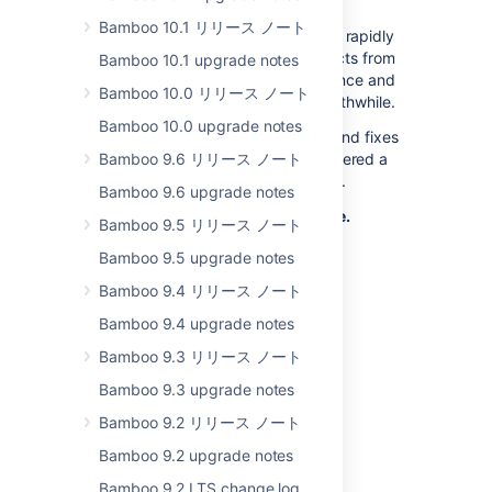
And a whole lot more!
Bamboo 10.1 リリース ノート
Bamboo 4.4 gives you the tools to rapidly
transition your development projects from
Bamboo 10.1 upgrade notes
Jenkins, with the added performance and
Bamboo 10.0 リリース ノート
control to make that transition worthwhile.
Bamboo 10.0 upgrade notes
We combed through the features and fixes
YOU've been asking for and delivered a
Bamboo 9.6 リリース ノート
release that is all about you.
Bamboo 9.6 upgrade notes
So come on in. Feel the love.
Bamboo 9.5 リリース ノート
Bamboo 9.5 upgrade notes
Bamboo 9.4 リリース ノート
Quickly Import
Bamboo 9.4 upgrade notes
projects from
Jenkins
Bamboo 9.3 リリース ノート
Your existing projects
Bamboo 9.3 upgrade notes
are managed in
Bamboo 9.2 リリース ノート
Jenkins?
Bamboo 9.2 upgrade notes
No problem! You've
Bamboo 9.2 LTS change log
invested a lot of time