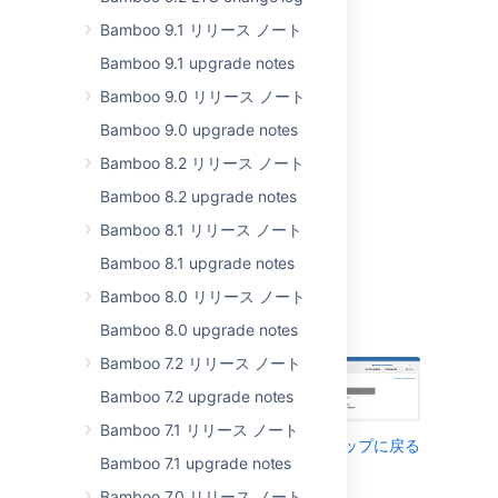
and effort building your
Bamboo 9.1 リリース ノート
Jenkins projects, but
Bamboo 9.1 upgrade notes
now you want to make
the move to Bamboo
Bamboo 9.0 リリース ノート
and don't want to start
Bamboo 9.0 upgrade notes
again from scratch.
Bamboo 4.4's Jenkins
Bamboo 8.2 リリース ノート
importer makes it easy
Bamboo 8.2 upgrade notes
to transition your
existing Jenkins
Bamboo 8.1 リリース ノート
projects to Bamboo in a
Bamboo 8.1 upgrade notes
few simple steps.
Import Jenkins
Bamboo 8.0 リリース ノート
pipelines or individual
Bamboo 8.0 upgrade notes
jobs to Bamboo plans.
Bamboo 7.2 リリース ノート
Bamboo 7.2 upgrade notes
Bamboo 7.1 リリース ノート
トップに戻る
Bamboo 7.1 upgrade notes
Bamboo 7.0 リリース ノート