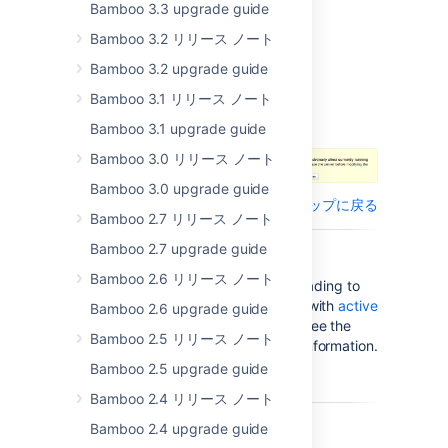
Pausing gives you
Bamboo 3.3 upgrade guide
additional flexibility to
Bamboo 3.2 リリース ノート
manage your server
and allows you to
Bamboo 3.2 upgrade guide
confidently export
Bamboo 3.1 リリース ノート
consistent data without
canceling your builds.
Bamboo 3.1 upgrade guide
Bamboo 3.0 リリース ノート
Bamboo 3.0 upgrade guide
トップに戻る
Bamboo 2.7 リリース ノート
Bamboo 2.7 upgrade guide
Bamboo 2.6 リリース ノート
Download
Bamboo 4.4 now. Upgrading to
Bamboo 4.4 is free for all customers with
active
Bamboo 2.6 upgrade guide
Bamboo software maintenance
. See the
Bamboo 2.5 リリース ノート
Bamboo 4.4 release notes
for more information.
Bamboo 2.5 upgrade guide
Bamboo 2.4 リリース ノート
Bamboo 2.4 upgrade guide