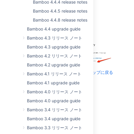
number?
Bamboo 4.4.4 release notes
No problems!
Easily
Bamboo 4.4.5 release notes
copy revision numbers
Bamboo 4.4.8 release notes
from Bamboo's
administration pages
Bamboo 4.4 upgrade guide
with a single click
.
Bamboo 4.3 リリース ノート
Bamboo 4.3 upgrade guide
Bamboo 4.2 リリース ノート
Bamboo 4.2 upgrade guide
トップに戻る
Bamboo 4.1 リリース ノート
Bamboo 4.1 upgrade guide
Pause server at
your convenience
Bamboo 4.0 リリース ノート
Bamboo 4.0 upgrade guide
You wanted to be able
to pause your server
Bamboo 3.4 リリース ノート
No problems!
Pause
Bamboo 3.4 upgrade guide
your Bamboo server
Bamboo 3.3 リリース ノート
when you want.