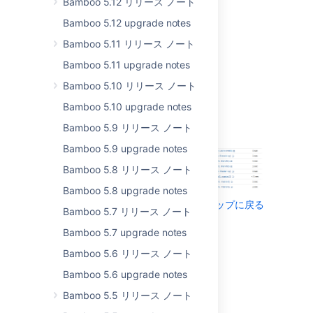
Bamboo 5.12 リリース ノート
skew your stats. And
tests using the
Bamboo 5.12 upgrade notes
@DataProvider
Bamboo 5.11 リリース ノート
annotation clearly show
the result for each
Bamboo 5.11 upgrade notes
dataset used. It's all
Bamboo 5.10 リリース ノート
about accuracy and
visibility - and isn't that
Bamboo 5.10 upgrade notes
the point of testing,
Bamboo 5.9 リリース ノート
anyway?
Bamboo 5.9 upgrade notes
Bamboo 5.8 リリース ノート
Bamboo 5.8 upgrade notes
トップに戻る
Bamboo 5.7 リリース ノート
Bamboo 5.7 upgrade notes
Take control of
Bamboo 5.6 リリース ノート
your tasks
Bamboo 5.6 upgrade notes
Want to selectively
Bamboo 5.5 リリース ノート
run tasks?