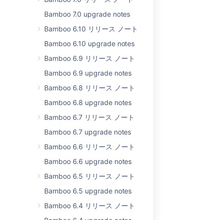
Enhanced
Bamboo 7.0 upgrade notes
Performance
Bamboo 6.10 リリース ノート
You're an unashamed
Bamboo 6.10 upgrade notes
speed demon?
Bamboo 6.9 リリース ノート
Hit the gas! Bamboo
4.4's enhanced
Bamboo 6.9 upgrade notes
performance features
Bamboo 6.8 リリース ノート
mean your projects can
run up to 1.5 times
Bamboo 6.8 upgrade notes
faster than Bamboo
Bamboo 6.7 リリース ノート
4.3. From dashboard
telemetry and actions,
Bamboo 6.7 upgrade notes
page purge to page
Bamboo 6.6 リリース ノート
load times and
database traffic
Bamboo 6.6 upgrade notes
loading, everything is
Bamboo 6.5 リリース ノート
much faster in Bamboo
4.4.
Bamboo 6.5 upgrade notes
Bamboo 6.4 リリース ノート