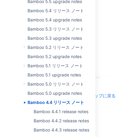
Bamboo 5.5 upgrade notes
Make the choice!
Bamboo 5.4 リリース ノート
Disable individual tasks
within jobs - tailor your
Bamboo 5.4 upgrade notes
jobs and tasks to
Bamboo 5.3 リリース ノート
match your exact code
requirements. Ideal for
Bamboo 5.3 upgrade notes
troubleshooting build
Bamboo 5.2 リリース ノート
configurations or
adding steps only
Bamboo 5.2 upgrade notes
required in specific
Bamboo 5.1 リリース ノート
situations.
Bamboo 5.1 upgrade notes
Bamboo 5.0 リリース ノート
Bamboo 5.0 upgrade notes
トップに戻る
Bamboo 4.4 リリース ノート
Quickly copy build
Bamboo 4.4.1 release notes
revision numbers
Bamboo 4.4.2 release notes
Need to copy that
Bamboo 4.4.3 release notes
pesky revision