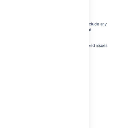
関連コンテンツ
Changes for Bamboo 2.4
The Bamboo Release Notes should include any
changes made to the agent and agent
wrapper
Bamboo release notes page for resolved issues
is broken
Crowd 0.3.2 Beta Release Notes
Changes for Bamboo 4.1
AMPS 8.12.4
Changes for Bamboo 4.4
Changes for Bamboo 3.4
AMPS 8.4.0
Bamboo API changes by version