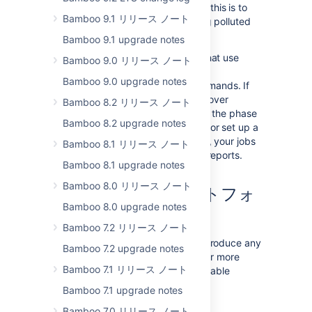
the
or
commands; this is to
install
deploy
Bamboo 9.1 リリース ノート
protect your repositories from being polluted
by instrumented code.
Bamboo 9.1 upgrade notes
Check if any of your Maven tasks that use
Bamboo 9.0 リリース ノート
automatic Clover integration use
Bamboo 9.0 upgrade notes
the
or
Maven commands. If
install
deploy
they do: either disable automatic Clover
Bamboo 8.2 リリース ノート
integration for those jobs or change the phase
Bamboo 8.2 upgrade notes
to the
command (
or earlier
) or set up a
verify
dedicated job for Clover. Otherwise, your jobs
Bamboo 8.1 リリース ノート
will not produce Clover's coverage reports.
Bamboo 8.1 upgrade notes
Bamboo 8.0 リリース ノート
サポート対象プラットフォ
Bamboo 8.0 upgrade notes
ームの変更
Bamboo 7.2 リリース ノート
This release of Bamboo does not introduce any
Bamboo 7.2 upgrade notes
changes to supported platforms.
For more
Bamboo 7.1 リリース ノート
information about what the latest stable
release of Bamboo supports, see
Bamboo 7.1 upgrade notes
Supported platforms
.
Bamboo 7.0 リリース ノート