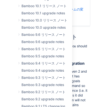
アップグレード ノート
Bamboo 10.1 リリース ノート
サポート対象プラットフォームの変
Bamboo 10.1 upgrade notes
更
How to upgrade Bamboo
Bamboo 10.0 リリース ノート
Bamboo 10.0 upgrade notes
Bamboo 9.6 リリース ノート
アップグレード ノート
Bamboo 9.6 upgrade notes
Here’s some important information you should
Bamboo 9.5 リリース ノート
know about before upgrading.
Bamboo 9.5 upgrade notes
Changes to Clover Plugin integration
Bamboo 9.4 リリース ノート
Bamboo 9.4 upgrade notes
Automatic Clover integration for Maven 2 and
Maven 3 tasks has been changed. It has
Bamboo 9.3 リリース ノート
tighter integration and adds Clover goals
Bamboo 9.3 upgrade notes
between goals from an original command so
that a build will be performed only once (i.e. it
Bamboo 9.2 リリース ノート
will not run a separate build phase as it did
Bamboo 9.2 upgrade notes
before). Automatic Clover integration will not
happen when your Maven task contains
Bamboo 9.2 LTS change log