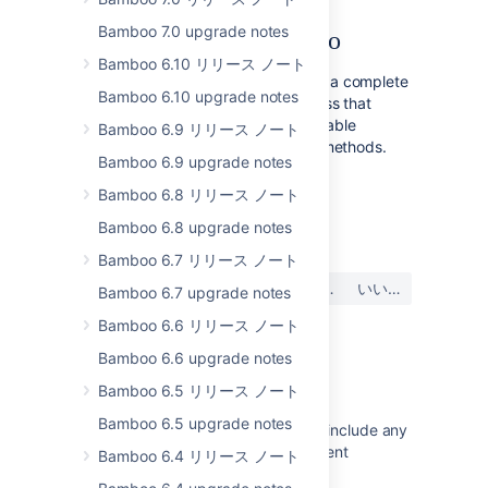
Bamboo 7.0 upgrade notes
How to upgrade Bamboo
Bamboo 6.10 リリース ノート
See the
Bamboo upgrade guide
for a complete
Bamboo 6.10 upgrade notes
walk-through of the upgrade process that
includes descriptions of all the available
Bamboo 6.9 リリース ノート
upgrade paths, prerequisites, and methods.
Bamboo 6.9 upgrade notes
Bamboo 6.8 リリース ノート
最終更新日: 2023 年 1 月 19 日
Bamboo 6.8 upgrade notes
Bamboo 6.7 リリース ノート
この内容はお役に立ちました
はい
いいえ
Bamboo 6.7 upgrade notes
か?
Bamboo 6.6 リリース ノート
Bamboo 6.6 upgrade notes
関連コンテンツ
Bamboo 6.5 リリース ノート
Bamboo 6.5 upgrade notes
The Bamboo Release Notes should include any
changes made to the agent and agent
Bamboo 6.4 リリース ノート
wrapper