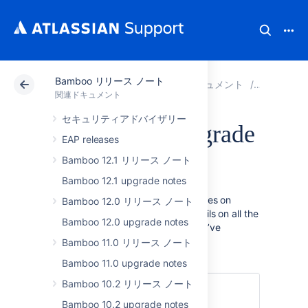
Bamboo リリース ノート
アトラシアン サポート
関連ドキュメント
Bamboo
関連ドキュメント
セキュリティアドバイザリー
Bamboo 5.9 upgrade
EAP releases
notes
Bamboo 12.1 リリース ノート
Bamboo 12.1 upgrade notes
We’ve collected some important notes on
Bamboo 12.0 リリース ノート
upgrading to
Bamboo 5.9
.
For details on all the
Bamboo 12.0 upgrade notes
new features and improvements we’ve
introduced in this release, see the
Bamboo 11.0 リリース ノート
Bamboo 5.9 release notes
.
Bamboo 11.0 upgrade notes
Bamboo 10.2 リリース ノート
次のセクションにジャンプ
Bamboo 10.2 upgrade notes