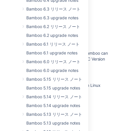
Bamboo 6.4 upgrade notes
Bamboo 5.10 upgrade guidelines
Bamboo 6.3 リリース ノート
Changes for 5.10
Bamboo 6.3 upgrade notes
Bamboo 6.2 リリース ノート
Bamboo Upgrade - Quick Guides
Bamboo 6.2 upgrade notes
Upgrade from Bamboo 5.9 fails on
UpgradeTask5914
Bamboo 6.1 リリース ノート
Bamboo 6.1 upgrade notes
Bamboo upgrade fails with error "Bamboo can
be upgraded to version() only for DC Version
Bamboo 6.0 リリース ノート
License"
Bamboo 6.0 upgrade notes
Changes for Bamboo 4.1
Bamboo 5.15 リリース ノート
Upgrading Bamboo 5.14 to latest on Linux
Bamboo 5.15 upgrade notes
Changes for 5.2
Bamboo 5.14 リリース ノート
Bamboo 5.14 upgrade notes
Changes for 5.3
Bamboo 5.13 リリース ノート
Bamboo 5.13 upgrade notes