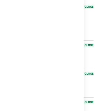
BAM-18952
Unable to
CLOSED
create new
branches
from pull
requests with
Bamboo
Specs
BAM-20012
Cannot set up
CLOSED
custom SSH
keys in
Bamboo Java
Specs
BAM-20136
Constant
CLOSED
build loop
when use
VcsCommit
task
BAM-20079
Bamboo
CLOSED
should