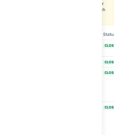
recommend checking the trigger
configuration of build plans which
use the new tasks.
T
Key
Summary
Status
BAM-18184
Documentation
CLOSED
about IPv6
BAM-14256
Support IPv6
CLOSED
BAM-13663
Unable to
CLOSED
access
Bamboo on
OSX when
ipv6 is enabled
BAM-19977
Bamboo
CLOSED
unable to
mount NVMe
volumes for
Elastic Agents