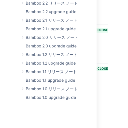
fail with
Bamboo 2.2 リリース ノート
Invalid null
Bamboo 2.2 upgrade guide
character in
text to output
Bamboo 2.1 リリース ノート
Bamboo 2.1 upgrade guide
BAM-20204
"unknown" IP
CLOSED
X-Forwarded-
Bamboo 2.0 リリース ノート
For in http
Bamboo 2.0 upgrade guide
header should
be handled
Bamboo 1.2 リリース ノート
correctly.
Bamboo 1.2 upgrade guide
BAM-20661
No agent
CLOSED
Bamboo 1.1 リリース ノート
found when
setting e.g.
Bamboo 1.1 upgrade guide
"JDK 11" as
Bamboo 1.0 リリース ノート
an agent
specific
Bamboo 1.0 upgrade guide
capability
matching
"JDK 11" as a
plan's job
requirement