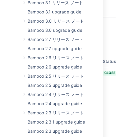
Bamboo 3.1 リリース ノート
create
Deployments
Bamboo 3.1 upgrade guide
Bamboo 3.0 リリース ノート
2 issues
Bamboo 3.0 upgrade guide
Bamboo 2.7 リリース ノート
Issues resolved in Bamboo 6.7.2
Bamboo 2.7 upgrade guide
Released on
10 Dec 2018
.
Bamboo 2.6 リリース ノート
T
Key
Summary
Status
Bamboo 2.6 upgrade guide
BAM-17948
ASCII NUL in
CLOSED
Bamboo 2.5 リリース ノート
data with
MySQL,
Bamboo 2.5 upgrade guide
Microsoft SQL
Bamboo 2.4 リリース ノート
Server or
Oracle
Bamboo 2.4 upgrade guide
causing the
Bamboo 2.3 リリース ノート
Bamboo
export /
Bamboo 2.3.1 upgrade guide
scheduled
Bamboo 2.3 upgrade guide
backups to