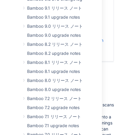
Bamboo 9.1 リリース ノート
Parsing build warnings
Bamboo 9.1 upgrade notes
New VCS tasks
Welcome IPv6
Bamboo 9.0 リリース ノート
Bamboo Docker images
Bamboo 9.0 upgrade notes
Deployment project configuration
Bamboo 8.2 リリース ノート
now in audit log
Bamboo 8.2 upgrade notes
解決済みの課題
Bamboo 8.1 リリース ノート
Bamboo 8.1 upgrade notes
Bamboo 8.0 リリース ノート
Bamboo 8.0 upgrade notes
Parsing build warnings
Bamboo 7.2 リリース ノート
Bamboo 6.7 introduces a new task which scans
Bamboo 7.2 upgrade notes
build logs and output files for compiler
Bamboo 7.1 リリース ノート
warnings. The warnings are aggregated into a
build artifact and the summary of the warnings
Bamboo 7.1 upgrade notes
is displayed in the build result page. You can
Bamboo 7.0 リリース ノート
also decide to fail builds based on the amount