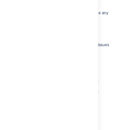
関連コンテンツ
The Bamboo Release Notes should include any
changes made to the agent and agent
wrapper
Changes for Bamboo 2.4
Bamboo release notes page for resolved issues
is broken
Crowd 0.3.2 Beta Release Notes
AMPS 8.12.4
Naming versions for deployment releases
Naming versions for deployment releases
AMPS 8.4.0
Changes for Bamboo 3.4
Bamboo API changes by version