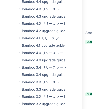
Bamboo 4.4 upgrade guide
解決済みの課題
Bamboo 4.3 リリース ノート
Bamboo 4.3 upgrade guide
Issues resolved in Bamboo 6.7.3
Released on
21 Mar 2019
.
Bamboo 4.2 リリース ノート
Bamboo 4.2 upgrade guide
T
Key
Summary
Status
Bamboo 4.1 リリース ノート
BAM-19995
Active Directory
CLOSED
Bamboo 4.1 upgrade guide
User
Repositories
Bamboo 4.0 リリース ノート
cannot be
Bamboo 4.0 upgrade guide
migrated to
Embedded
Bamboo 3.4 リリース ノート
Crowd without
Bamboo 3.4 upgrade guide
Distinguished
Name in
Bamboo 3.3 リリース ノート
securityPrincipal
Bamboo 3.3 upgrade guide
BAM-20350
Allow users with
CLOSED
Bamboo 3.2 リリース ノート
CREATE
permission on
Bamboo 3.2 upgrade guide
Project level to