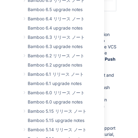
Bamboo 6.5 リリース ノート
Bamboo 6.5 upgrade notes
Bamboo 6.4 リリース ノート
New VCS tasks
Bamboo 6.4 upgrade notes
There’s a lot going on in the Bamboo Version
Bamboo 6.3 リリース ノート
Control System (VCS) tasks. First of all, to
Bamboo 6.3 upgrade notes
avoid ambiguity, we’ve decided to rename VCS
tasks to Repository tasks. Secondly, we’ve
Bamboo 6.2 リリース ノート
added two new VCS tasks:
Commit
and
Push
Bamboo 6.2 upgrade notes
.
Bamboo 6.1 リリース ノート
The
Repository Commit
task can commit and
push change to a remote repository. The
Bamboo 6.1 upgrade notes
Repository Push
task, in turn, will only push
Bamboo 6.0 リリース ノート
changes created by other tasks. The
repository Commit is designed to to help in
Bamboo 6.0 upgrade notes
simple use cases while Repository Push is
Bamboo 5.15 リリース ノート
intended to be used with more complex
workflows.
Bamboo 5.15 upgrade notes
Finally, we’ve expanded the repository support
Bamboo 5.14 リリース ノート
of Repository tasks from SVN to Git, Mercurial,