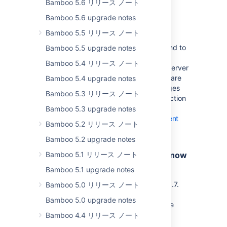
Bamboo 5.6 リリース ノート
of. See
IPv6 in Bamboo
Bamboo 5.6 upgrade notes
Bamboo Docker images
Bamboo 5.5 リリース ノート
To get Bamboo up and running quickly and to
Bamboo 5.5 upgrade notes
help you isolate Bamboo from other
Bamboo 5.4 リリース ノート
application, we have prepared Bamboo Server
and Bamboo Agent Docker images. Both are
Bamboo 5.4 upgrade notes
minimalistic and highly customisable images
Bamboo 5.3 リリース ノート
that allow you to get Bamboo ready for action
in no time. You can download both
Bamboo 5.3 upgrade notes
images,
Bamboo Server
and
Bamboo agent
Bamboo 5.2 リリース ノート
base
, from the Docker Hub.
Bamboo 5.2 upgrade notes
Bamboo 5.1 リリース ノート
Deployment project configuration now
in audit log
Bamboo 5.1 upgrade notes
The audit log just got bigger in Bamboo 6.7.
Bamboo 5.0 リリース ノート
From now on d
eployment project and
Bamboo 5.0 upgrade notes
environment configuration changes will be
logged to the audit log.
Bamboo 4.4 リリース ノート