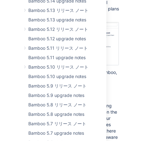
Bamboo 5.14 upgrade notes
Bitbucket Server, and Bitbucket Cloud. All
repository tasks can now be used in build plans
Bamboo 5.13 リリース ノート
and deployment.
Bamboo 5.13 upgrade notes
Bamboo 5.12 リリース ノート
Bamboo 5.12 upgrade notes
Bamboo 5.11 リリース ノート
Bamboo 5.11 upgrade notes
Bamboo 5.10 リリース ノート
For more information on VCS tasks in Bamboo,
Bamboo 5.10 upgrade notes
see
Configuring a Source Control task
.
Bamboo 5.9 リリース ノート
Welcome IPv6
Bamboo 5.9 upgrade notes
Bamboo 5.8 リリース ノート
Starting from Bamboo
6.7, we're introducing
support for IPv6 environment. We’ve taken the
Bamboo 5.8 upgrade notes
dual-stack approach (IPv4 + IPv6), so your
Bamboo 5.7 リリース ノート
IPv4 addresses will still work. In most cases
there’s nothing you need to do, however there
Bamboo 5.7 upgrade notes
are a few limitations that you need to be aware