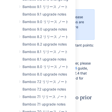
Exporting data for backup
.
Bamboo 9.1 リリース ノート
Bamboo 9.1 upgrade notes
If you are using plugins, please
Bamboo 9.0 リリース ノート
make sure that your plugins are
compiled against 2.4 before
Bamboo 9.0 upgrade notes
upgrading.
Bamboo 8.2 リリース ノート
Bamboo 8.2 upgrade notes
Please also note the following important points:
Bamboo 8.1 リリース ノート
Developing for Bamboo 2.4
Bamboo 8.1 upgrade notes
If you are a Bamboo plugin developer, please
Bamboo 8.0 リリース ノート
refer to our
Changes for Bamboo 2.4
guide,
which outlines changes in Bamboo 2.4 that
Bamboo 8.0 upgrade notes
may affect Bamboo plugins compiled for
Bamboo 7.2 リリース ノート
Bamboo version 2.3.x or earlier.
Bamboo 7.2 upgrade notes
Upgrading from Bamboo prior
Bamboo 7.1 リリース ノート
to 2.3
Bamboo 7.1 upgrade notes
Bamboo 7.0 リリース ノート