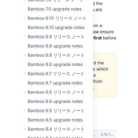
In addition to the above, please read the
Bamboo 7.0 upgrade notes
upgrade guide
for every version you are
skipping during the upgrade.
Bamboo 6.10 リリース ノート
In particular, if you are upgrading from a
Bamboo 6.10 upgrade notes
version of Bamboo
prior to 2.0
, please ensure
Bamboo 6.9 リリース ノート
that you
upgrade to
Bamboo 2.0.6
first
before
upgrading to Bamboo 2.4.
Bamboo 6.9 upgrade notes
Bamboo 6.8 リリース ノート
Please ensure that you read the
Bamboo 6.8 upgrade notes
Bamboo 2.0 upgrade guide
which
Bamboo 6.7 リリース ノート
contains important upgrade
instructions for upgrading from
Bamboo 6.7 upgrade notes
earlier versions of Bamboo.
Bamboo 6.6 リリース ノート
Bamboo 6.6 upgrade notes
Bamboo 6.5 リリース ノート
最終更新日: 2022 年 12 月 21 日
Bamboo 6.5 upgrade notes
Bamboo 6.4 リリース ノート
この内容はお役に立ちました
はい
いいえ
か?