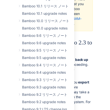
or later, we recommend that you
Bamboo 10.1 リリース ノート
do not upgrade
your Bamboo
Bamboo 10.1 upgrade notes
installation until a fix has been
implemented. Please see
BAM-
Bamboo 10.0 リリース ノート
4705
for more information.
Bamboo 10.0 upgrade notes
Bamboo 9.6 リリース ノート
Upgrading from Bamboo 2.3 to
Bamboo 9.6 upgrade notes
2.4
Bamboo 9.5 リリース ノート
Bamboo 9.5 upgrade notes
We strongly recommended that you
back up
your xml-data directory
before proceeding.
Bamboo 9.4 リリース ノート
For full instructions please follow the
Bamboo 9.4 upgrade notes
Bamboo upgrade guide
.
Bamboo 9.3 リリース ノート
We also strongly recommend that you
export
your Bamboo data for backup
Bamboo 9.3 upgrade notes
before
proceeding. Please note, that this may take a
Bamboo 9.2 リリース ノート
long time to complete depending on the
number of builds and tests in your system. For
Bamboo 9.2 upgrade notes
full instructions please see
Bamboo 9.2 LTS change log