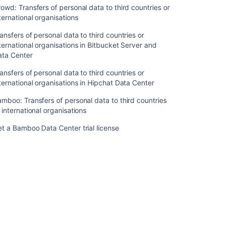
Atlassian
owd: Transfers of personal data to third countries or
Data
ternational organisations
Center
の
ansfers of personal data to third countries or
デ
ternational organisations in Bitbucket Server and
ィ
ata Center
ザ
ス
ansfers of personal data to third countries or
タ
ternational organisations in Hipchat Data Center
リ
mboo: Transfers of personal data to third countries
カ
 international organisations
バ
リ
t a Bamboo Data Center trial license
Data
Center
の
承
認
ア
プ
リ
に