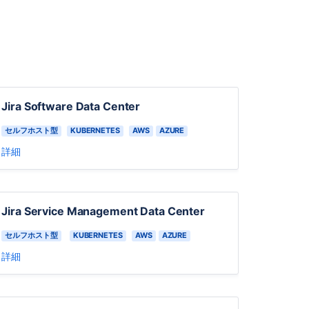
ャ
の
オ
プ
シ
ョ
ン
Jira Software Data Center
Data
Center
セルフホスト型
KUBERNETES
AWS
AZURE
イ
詳細
ン
フ
ラ
ス
Jira Service Management Data Center
ト
ラ
セルフホスト型
KUBERNETES
AWS
AZURE
ク
チ
詳細
ャ
に
関
す