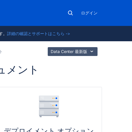
ログイン
ます。
詳細の確認とサポートはこちら ->
ト
Data Center 最新版
 ドキュメント
こ
の
セ
ク
シ
ョ
ン
の
デプロイメント オプション