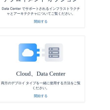
項
目
Data Center でサポートされるインフラストラクチ
ャとアーキテクチャについてご覧ください。
Data
Center
開始する
の
ア
ー
キ
テ
ク
チ
ャ
と
イ
Cloud、Data Center
ン
フ
両方のデプロイ タイプを一緒に使用する方法をご覧
ラ
ください。
ス
ト
開始する
ラ
ク
チ