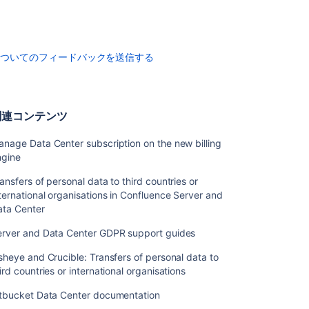
ク
ア
ッ
プ
と
についてのフィードバックを送信する
復
元
Kubernetes
関連コンテンツ
ク
ラ
nage Data Center subscription on the new billing
ス
ngine
タ
ー
ansfers of personal data to third countries or
で
ternational organisations in Confluence Server and
Data
ata Center
Center
製
erver and Data Center GDPR support guides
品
sheye and Crucible: Transfers of personal data to
を
ird countries or international organisations
実
行
itbucket Data Center documentation