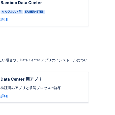
Bamboo Data Center
る
推
セルフホスト型
KUBERNETES
奨
詳細
事
項
Server
か
ら
Data
Center
合や、Data Center アプリのインストールについ
へ
。
の
移
行
Data Center 用アプリ
Atlassian
検証済み
アプリ
と承認プロセスの詳細
Data
Center
詳細
の
バ
ッ