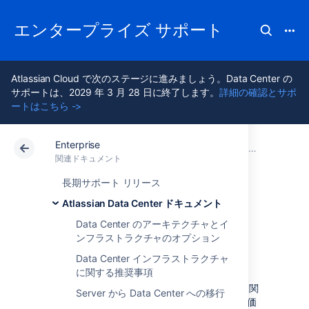
エンタープライズ サポート
Atlassian Cloud で次のステージに進みましょう。Data Center の
サポートは、2029 年 3 月 28 日に終了します。
詳細の確認とサポ
ートはこちら ->
Enterprise
アトラシアン サポート
Enterprise 最新版
関連ドキュメント
Atlassian Data Center ドキュメント
関連ドキュメント
Data Center 最新版
長期サポート リリース
Atlassian Data Center ドキュメント
Data Center のパフ
Data Center のアーキテクチャとイ
ンフラストラクチャのオプション
ォーマンス
Data Center インフラストラクチャ
に関する推奨事項
Data Center インスタンス
の監視の開始方法に関
Server から Data Center への移行
するヒントをお探しですか? Data Center の評価