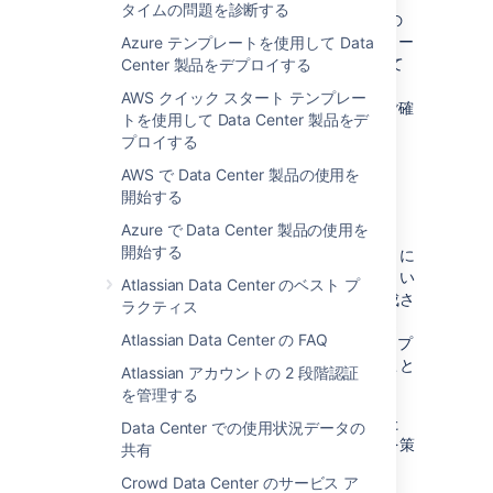
タイムの問題を診断する
アトラシアンでは Jira の各リリースで、最新の
Jira バージョンを過去のものと比較するパフォー
Azure テンプレートを使用して Data
マンスおよびスケーリング レポートを公開して
Center 製品をデプロイする
います。「
AWS クイック スタート テンプレー
Jira パフォーマンスおよび拡張のテスト
」をご確
トを使用して Data Center 製品をデ
認ください。
プロイする
AWS で Data Center 製品の使用を
監視
開始する
Azure で Data Center 製品の使用を
インスタンスを健康な状態に保つには、
開始する
定期的に監視する
必要があります。これを行うに
は、追跡するメトリックを把握し、重要なしきい
Atlassian Data Center のベスト プ
値に対してアラームを作成し、アラートが生成さ
ラクティス
れた場合に備えて計画を作成する必要がありま
Atlassian Data Center の FAQ
す。これを正しく行うことで、Data Center アプ
リケーションを最適なレベルで実行し続けること
Atlassian アカウントの 2 段階認証
ができます。
を管理する
デプロイメントはそれぞれ異なります。そのた
Data Center での使用状況データの
め、環境に合わせたパフォーマンス監視計画を
策
共有
定
するためのガイドラインを提供します。
Crowd Data Center のサービス ア