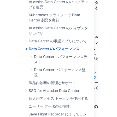
Atlassian Data Center のバックアッ
を行う方や既に
稼働している
方向けに、
インスタ
プと復元
ンスのパフォーマンスの監視および管理に関する
ガイド
を紹介します。
Kubernetes クラスターで Data
Center 製品を実行
テスト
Atlassian Data Center のディザスタ
リカバリ
アプリケーションのテスト
は、お使いのインフラ
Data Center の承認アプリについて
ストラクチャが一般的な負荷で適切なパフォーマ
ンス レベルをサポートできるどうかを判断する
Data Center のパフォーマンス
のに役立ちます。有益なテストを実行するには、
Data Center：パフォーマンステ
現実的な使用パターンと負荷を予測する必要があ
スト
ります。
Data Center: パフォーマンス監
アトラシアンでは、社内のパフォーマンス テ
視
ストでの
パフォーマンス テスト フレームワーク
の使用を終了しました。お客様は引き続きフレー
製品内診断の管理とサポート
ムワークを使用できますが、結果の解釈について
SSO for Atlassian Data Center
のサポートを受けることはできません。
個人用アクセス トークンを使用する
Jira Data Center パフォーマンスと拡張の
ユーザー データの互換性
テスト
Java Flight Recorder によってラン