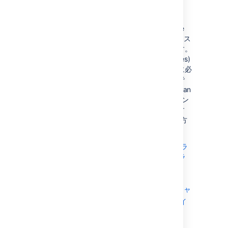
インフラストラクチャ
現在または予測されるデータと使用量が Large
または XLarge プロファイルの場合、インフラス
トラクチャを再評価することをおすすめします。
アトラシアンでは AWS (Amazon Web Services)
でさまざまな構成をテストし、インスタンスに必
要な環境の種類を確認しました。次のページで
は、"Large” および "XLarge" サイズの Atlassian
Data Center の負荷に対応するための AWS イン
フラストラクチャの推奨設定を提供しています
(これらの推奨設定の元になっているテストの方
法と結果についても説明します)。
Jira Data Center: AWS でのエンタープラ
イズ インスタンスの推奨インフラストラ
クチャ
AWS でのエンタープライズ Confluence
インスタンスの推奨インフラストラクチャ
AWS でのエンタープライズ Bitbucket イ
ンスタンスの推奨インフラストラクチャ