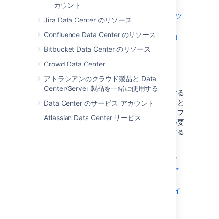
Data Center の監視を開始する
カウント
Data Center アプリケーションの監視用ツ
Jira Data Center のリソース
ール
Confluence Data Center のリソース
アトラシアンがエンタープライズ デプロ
イメントの監視に使用している方法
Bitbucket Data Center のリソース
Crowd Data Center
サイジング
アトラシアンのクラウド製品と Data
Center/Server 製品を一緒に使用する
自身のインスタンスのパフォーマンスを調査する
場合、データのサイズと使用量を知っておくこと
Data Center のサービス アカウント
が重要です。参考として、各製品の参照用プロフ
Atlassian Data Center サービス
ァイルを用意しました。これらは、収集する必要
があるメトリックと、メトリックの値に対応する
インスタンスのサイズを示します。
Jira Data Center のサイズ プロファイル
Confluence Data Center の負荷プロファ
イル
Bitbucket Data Center の負荷プロファイ
ル