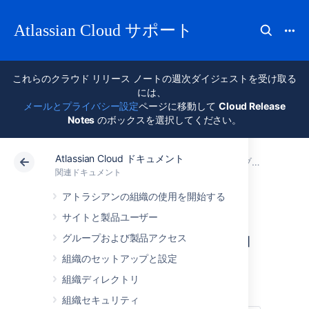
Atlassian Cloud サポート
これらのクラウド リリース ノートの週次ダイジェストを受け取る
には、
メールとプライバシー設定
ページに移動して
Cloud Release
Notes
のボックスを選択してください。
Atlassian Cloud ドキュメント
アトラシアン サポート
Atlassian Cloud
関連ドキュメント
サブスクリプションと請求
関連ドキュメント
クラウド
Data Center
アトラシアンの組織の使用を開始する
サイトと製品ユーザー
アトラシアン製品
グループおよび製品アクセス
の請求の管理
組織のセットアップと設定
組織ディレクトリ
組織セキュリティ