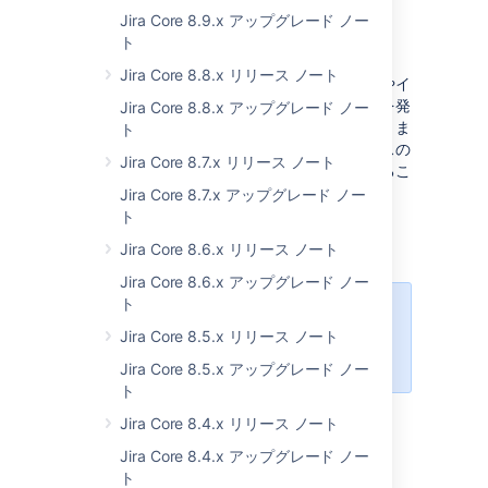
troubleshooting & support tools
plugin and
Jira Core 8.9.x アップグレード ノー
send the file to Atlassian Support.
ト
Learn more about the plugin
Jira Core 8.8.x リリース ノート
データベース接続メトリックを使うと、環境やイ
ンフラストラクチャでパフォーマンスの問題を発
Jira Core 8.8.x アップグレード ノー
生させる可能性のある要素を効率的に特定できま
ト
す。問題を早期発見することで、インスタンスの
Jira Core 8.7.x リリース ノート
運用に大きな影響を与える前に確実に修正するこ
とができます。
Jira Core 8.7.x アップグレード ノー
ト
Expand to see the list of database
connectivity metrics
Jira Core 8.6.x リリース ノート
Jira Core 8.6.x アップグレード ノー
MBean オブジェクト名
メト
ト
To use the metrics, make sure
Jira Core 8.5.x リリース ノート
you’ve enabled JMX.
db.c
com.atlassian.jira:type=metrics,
Read more about JMX in Jira
category00=db,
Jira Core 8.5.x アップグレード ノー
category01=connection,
ト
category02=failures,name=statistics
この機能は初期設定で有効になっています。
Jira Core 8.4.x リリース ノート
db.c
com.atlassian.jira:type=metrics,
To disable it:
Jira Core 8.4.x アップグレード ノー
category00=db,category01=connection,
ト
Go to