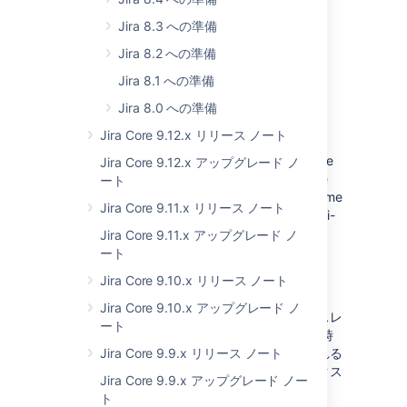
Status:
(01)
IMPLEMENTED
Jira 8.3 への準備
App:
JIRA SOFTWARE
Jira 8.2 への準備
Index catch-up is now performed in multiple
Jira 8.1 への準備
threads to increase scalability and speed up
Jira 8.0 への準備
the node start-up.
Jira Core 9.12.x リリース ノート
After obtaining a snapshot copy, the node
synchronizes it with the changes between the
Jira Core 9.12.x アップグレード ノ
time of snapshot creation and the time of the
ート
node start-up. Such synchronization takes time
Jira Core 9.11.x リリース ノート
that might hinder the node start-up. But multi-
threaded index catch-up prevents this
Jira Core 9.11.x アップグレード ノ
hindrance and, as a result, provides more
ート
effective use of computing resources and
Jira Core 9.10.x リリース ノート
improves your instance performance.
Jira Core 9.10.x アップグレード ノ
この機能はすぐに利用いただけます。マルチスレ
ート
ッドのインデックス キャッチアップは、起動時
にインデックスのスナップショットが利用される
Jira Core 9.9.x リリース ノート
タイミングと、バックアップからのインデックス
Jira Core 9.9.x アップグレード ノー
リカバリ中にローンチします。
ト