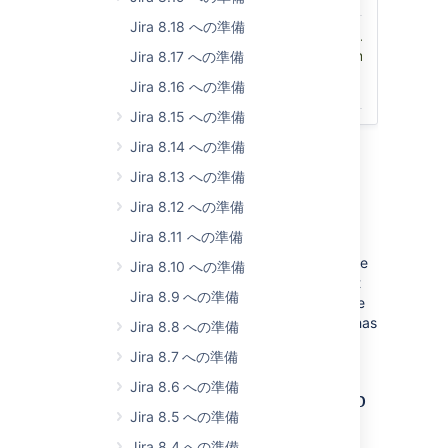
Jira 8.18 への準備
Jira Service
5.3.0-
5.3.0-
ソ
Management
EAP02
m0004
ル
Jira 8.17 への準備
Jira 8.16 への準備
2022 年 9 月 15 日
Jira 8.15 への準備
Jira 8.14 への準備
Jira 8.13 への準備
Jira 8.12 への準備
変更の概要
Jira 8.11 への準備
In this section we'll provide an overview of the
Jira 8.10 への準備
changes we intend to make, so you can start
Jira 8.9 への準備
thinking how it might impact your apps. Once
they're ready, we'll indicate when a change has
Jira 8.8 への準備
been implemented, and in which milestone.
Jira 8.7 への準備
Jira 8.6 への準備
Multi-threaded
index catch-up
Jira 8.5 への準備
(Data Center)
Jira 8.4 への準備