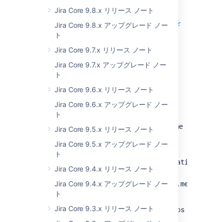
Jira のインデックスの詳細を確認
Jira Core 9.8.x リリース ノート
Jira のインデックス スナップショットの詳細を
Jira Core 9.8.x アップグレード ノー
確認
ト
Jira Core 9.7.x リリース ノート
Higher accuracy of app
Jira Core 9.7.x アップグレード ノー
attribution for database usage
ト
Jira Core 9.6.x リリース ノート
Status:
(01)
IMPLEMENTED
Jira Core 9.6.x アップグレード ノー
App:
JIRA SOFTWARE
ト
We’ve improved the
db.core.executionTime
Jira Core 9.5.x リリース ノート
metric for app monitoring by providing new
Jira Core 9.5.x アップグレード ノー
system properties for
the Diagnostics plugin
:
ト
com.atlassian.diagnostics.db.static.method
Jira Core 9.4.x リリース ノート
with the values
or
true
false
Jira Core 9.4.x アップグレード ノー
atlassian.diagnostics.db.static.method.inv
ト
with the values
or
true
false
Jira Core 9.3.x リリース ノート
Enabling the properties allows attributing apps
for database usage more accurately and