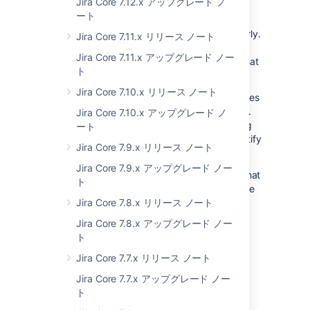
Jira Core 7.12.x アップグレード ノ
improvements for the Activity tabs with Jira
db.c
com.atlassian.jira:type=metrics,
ート
9.0, there appeared some issues that
category00=db,category01=connection,
prevented you from using this feature properly.
Jira Core 7.11.x リリース ノート
category02=pool,
We investigated the issues and are shipping
category02=numIdle,name=value
Jira Core 7.11.x アップグレード ノー
the fix for the original Jira-related problem that
ト
we discovered.
db.c
com.atlassian.jira:type=metrics,
Jira Core 7.10.x リリース ノート
category00=db,category01=connection,
We’ve identified that there may be some issues
T
category02=state,name=value
that are caused outside of Atlassian’s control.
Jira Core 7.10.x アップグレード ノ
t
We're working with known partners regarding
ート
w
the issues and have identified a path to identify
a
Jira Core 7.9.x リリース ノート
whether proper root cause.
Jira Core 7.9.x アップグレード ノー
db.c
We’ll also provide you with the list of things that
com.atlassian.jira:type=metrics,
ト
you should report to Atlassian Support in case
category00=db,category01=connection,
of failures in the Activity tabs. Stay tuned!
category02=failures,name=statistics
Jira Core 7.8.x リリース ノート
Jira Core 7.8.x アップグレード ノー
ト
Help center column sorting
Jira Core 7.7.x リリース ノート
(Data Center)
Jira Core 7.7.x アップグレード ノー
Status:
(01)
IMPLEMENTED
ト