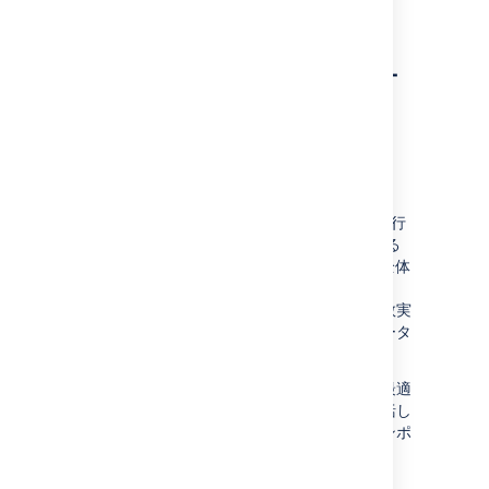
デザインとコンテンツのアップグレード
アセット機能のデータベー
ス クエリのバッチ処理
Status:
(02)
IMPLEMENTED
App:
JIRA SERVICE MANAGEMENT
アセット (旧称 Insight) へのインポート中に実行
されるデータベース クエリがバッチ処理される
ようになって、Jira インスタンスの正常性と全体
的なインポート パフォーマンスが向上します。
バッチ処理により、特定の個別のクエリが複数実
行される代わりに、各クエリについての全データ
がまとめて取得されます。
この機能は、実行中のデータベースクエリを最適
化し、それが可能なオブジェクトに対して一括し
て実行することで、すべてのソースからのインポ
ートに影響を与えます。
Enable database query batching to see how