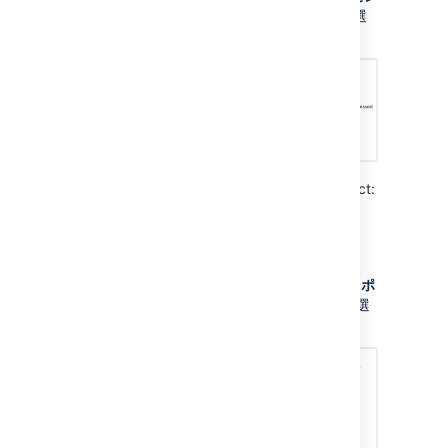
ターから登録できますか?
] で [
はい
] を選
択します。
To allow login-free access to a specific project:
In your project’s settings, go to
Customer permissions
.
[
誰がリクエストを行うことができます
か?
] に [
誰でもリクエストをカスタマー ポ
ータルまたはメールで登録できます
] を選
択します。