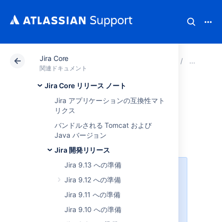
Jira Core
アトラシアン サポート
関連ドキュメント
Jira Core
Ji
関連ドキュメント
Jira Core リリース ノート
Jira 9.3 への準備
Jira アプリケーションの互換性マト
リクス
This documentation is intended for Jira
バンドルされる Tomcat および
developers who want to ensure that their
Java バージョン
existing apps are compatible with Jira 9.3
Jira 開発リリース
Jira 9.13 への準備
8.x から 9.x へのアップグレードで
Jira 9.12 への準備
は
Jira の完全な再インデックスが
トリガーされる
ため、
プロセス中に
Jira 9.11 への準備
ダウンタイムが発生します。現在
Jira 9.10 への準備
8.x をご利用の場合、ダウンタイム
を
予測
したうえでアップグレードに