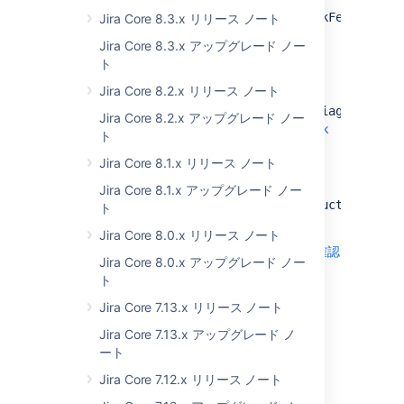
category02=latency,name=statistics
<JIRA_URL>/secure/admin/SiteDarkFeatures!d
Jira Core 8.3.x リリース ノート
where
is the base URL of
<JIRA_URL>
Jira Core 8.3.x アップグレード ノー
db.c
com.atlassian.jira:type=metrics,
your Jira instance.
ト
category00=db,category01=connection,
In the
Enable dark feature
text area,
category02=latency,name=value
Jira Core 8.2.x リリース ノート
enter
com.atlassian.jira.in.product.diagnostics.
Jira Core 8.2.x アップグレード ノー
Select
Add
.
Learn how to manage dark
ト
db.c
com.atlassian.jira:type=metrics,
features
category00=db,category01=connection,
Jira Core 8.1.x リリース ノート
To re-enable the IPD, in the
Site
category02=pool,
Wide Dark Features
panel, find
Jira Core 8.1.x アップグレード ノー
category02=numActive,name=statistics
com.atlassian.jira.in.product.diagnos
ト
and select
Disable
.
Jira Core 8.0.x リリース ノート
db.c
com.atlassian.jira:type=metrics,
新しいデータベース接続メトリクスの詳細を確認
category00=db,category01=connection,
Jira Core 8.0.x アップグレード ノー
category02=pool,
ト
category02=numActive,name=value
Activity
tabs failures fixed
Jira Core 7.13.x リリース ノート
db.c
com.atlassian.jira:type=metrics,
Jira Core 7.13.x アップグレード ノ
Status:
(02)
PLANNED
category00=db,category01=connection,
ート
App:
category02=pool,
JIRA SOFTWARE
Jira Core 7.12.x リリース ノート
category02=numIdle,name=statistics
We know that
after we released the