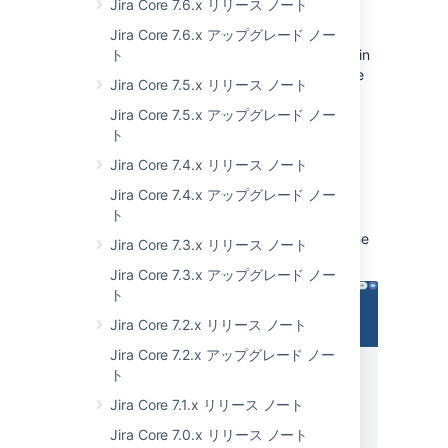
App:
Jira Core 7.6.x リリース ノート
JIRA SERVICE MANAGEMENT
Y
ou can now sort columns in ascending and
Jira Core 7.6.x アップグレード ノー
descending order on the
ト
My requests
page in
your help center.
This way you can adjust the
Jira Core 7.5.x リリース ノート
visualization of the data on the page to your
personal preferences, navigate through the
Jira Core 7.5.x アップグレード ノー
data with ease, and find the values you need
ト
faster.
Jira Core 7.4.x リリース ノート
The sorting depends on the type of the
Jira Core 7.4.x アップグレード ノー
field that the column represents
ト
タイプ
: リクエスト タイプ名で直接ま
Here’s what the help center looks like with the
Jira Core 7.3.x リリース ノート
たは逆アルファベット順にソートされ
update (the
Approvals
page).
ます。
Jira Core 7.3.x アップグレード ノー
参照
: 課題キー名で直接または逆アル
ト
ファベット順にソートされます。
Jira Core 7.2.x リリース ノート
要約:
要約のテキストの最初の言葉で
Jira Core 7.2.x アップグレード ノー
直接または逆アルファベット順にソー
ト
トされます。
ステータス
: 昇順または降順にソート
Jira Core 7.1.x リリース ノート
されます。
Jira Core 7.0.x リリース ノート
サービス プロジェクト
: プロジェクト