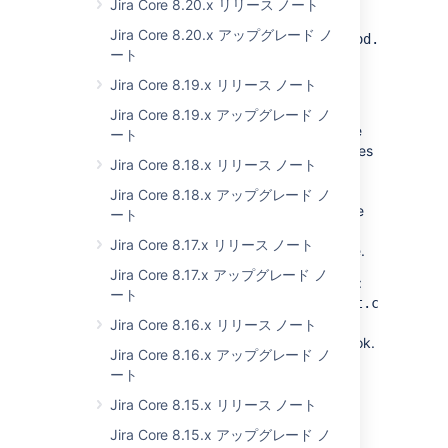
Jira Core 8.20.x リリース ノート
is which in the stack trace.
Jira Core 8.20.x アップグレード ノ
atlassian.diagnostics.db.static.method.invoker.
ート
set to
will attribute an app for using the
true
database by deciding which plugin is
Jira Core 8.19.x リリース ノート
responsible via the class context.
Jira Core 8.19.x アップグレード ノ
The class context is similar to the stack trace
ート
but more accurate. The class context provides
Jira Core 8.18.x リリース ノート
access to the loaded class and not just the
class name. Thus, we can see which plugin
Jira Core 8.18.x アップグレード ノ
loaded the class even if multiple plugins have
ート
loaded classes with the same names. This
Jira Core 8.17.x リリース ノート
method is more efficient than the stack trace.
Jira Core 8.17.x アップグレード ノ
The class context has the following property:
ート
atlassian.diagnostics.traversal.limit.class.con
with the default value
. The property
10
Jira Core 8.16.x リリース ノート
indicates how far into the class context to look.
Jira Core 8.16.x アップグレード ノ
A much larger value may affect the
ート
performance.
Jira Core 8.15.x リリース ノート
アプリケーション メトリックの詳細を確認
Jira Core 8.15.x アップグレード ノ
Jira の診断プラグインの詳細を確認