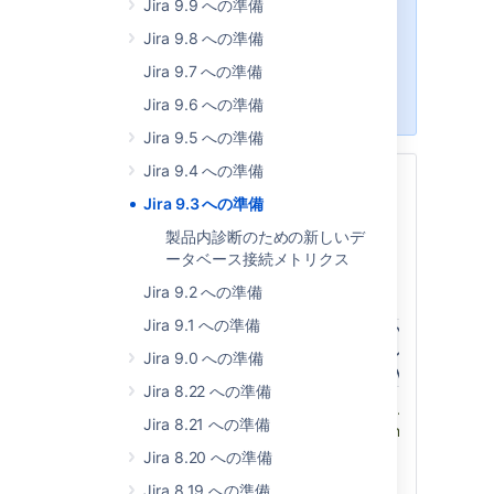
Jira 9.9 への準備
最適な時間枠を選ぶようにしてくだ
Jira 9.8 への準備
さい。
Jira 9.7 への準備
完全な再インデックスやダウンタイ
ムの予測方法の詳細の確認
Jira 9.6 への準備
Jira 9.5 への準備
Jira 9.4 への準備
概要
Jira 9.3 への準備
最新バージョン
製品内診断のための新しいデ
ータベース接続メトリクス
ここでは最新の EAP についての情報をご案
内します。
Jira 9.2 への準備
Jira 9.1 への準備
バージョ
Number
Application/Date
ン
ダ
Jira 9.0 への準備
(番号)
(Maven)
Jira 8.22 への準備
Jira Core/Software
9.3.0-
9.3.0-
So
Jira 8.21 への準備
EAP02
m0004
fil
2022 年 9 月 15 日
Jira 8.20 への準備
So
fil
Jira 8.19 への準備