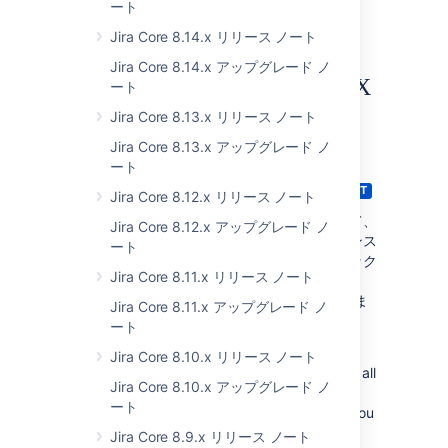
ート
Jira Core 8.14.x リリース ノート
New
database
connectivity
Jira Core 8.14.x アップグレード ノ
metrics
available through JMX
ート
and log file
Jira Core 8.13.x リリース ノート
Jira Core 8.13.x アップグレード ノ
Status:
(02)
IMPLEMENTED
ート
App:
JIRA SOFTWARE
JIRA SERVICE MANAGEMENT
Jira Core 8.12.x リリース ノート
データベース接続の新しいメトリックによって、
Jira Core 8.12.x アップグレード ノ
インスタンスを効率的に診断してパフォーマンス
ート
の問題をタイムリーに解決できます。メトリック
Jira Core 8.11.x リリース ノート
は、JMX と新しいログ ファイル
atlassian-
経由で利用できま
jira-ipd-monitoring.log
Jira Core 8.11.x アップグレード ノ
す。
ート
The log file is available in the
Jira Core 8.10.x リリース ノート
folder where you can find all
{jira_home}\log
Jira Core 8.10.x アップグレード ノ
the existing log files. The log file is also
ート
included in the
Support Zip
file. If needed, you
can generate it in the
Atlassian
Jira Core 8.9.x リリース ノート