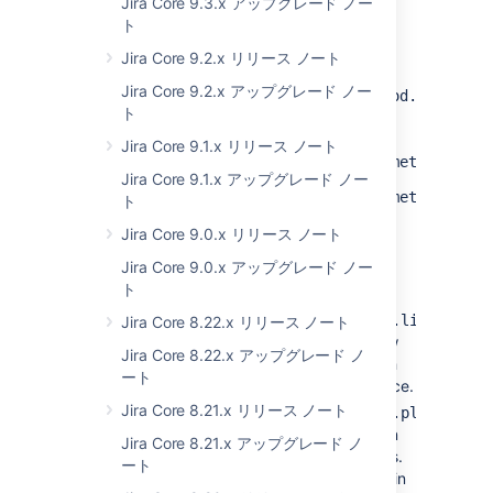
Jira Core 9.3.x アップグレード ノー
reduces the impact of the operations on the
ト
instance performance. You can set the
Jira Core 9.2.x リリース ノート
properties before starting Jira or at runtime.
Jira Core 9.2.x アップグレード ノー
atlassian.diagnostics.db.static.method.invoker.
ト
can be set either together with or
independently of
Jira Core 9.1.x リリース ノート
com.atlassian.diagnostics.db.static.method.invo
Jira Core 9.1.x アップグレード ノー
com.atlassian.diagnostics.db.static.method.invo
ト
set to
will attribute an app for using the
true
Jira Core 9.0.x リリース ノート
database by identifying a responsible
plugin
via the stack trace. The stack trace has the
Jira Core 9.0.x アップグレード ノー
following properties:
ト
atlassian.diagnostics.traversal.limit.stac
Jira Core 8.22.x リリース ノート
with the default value
indicates
how
20
Jira Core 8.22.x アップグレード ノ
far
into the stack trace to look. A much
ート
larger value may affect the performance.
Jira Core 8.21.x リリース ノート
atlassian.diagnostics.classname.pluginkey.
set to
will disable the generation
false
Jira Core 8.21.x アップグレード ノ
of
a map
of class names to plugin keys.
ート
This property helps decide which plugin