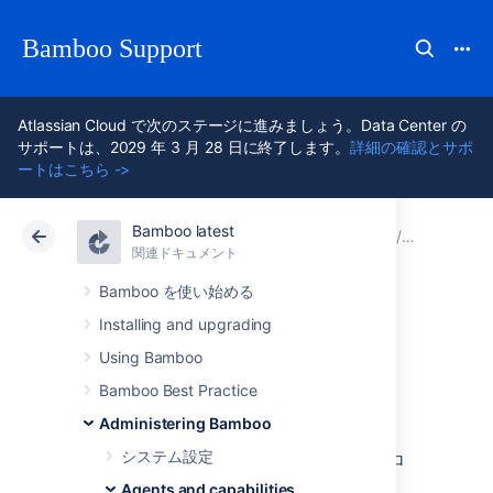
Bamboo Support
Atlassian Cloud で次のステージに進みましょう。Data Center の
サポートは、2029 年 3 月 28 日に終了します。
詳細の確認とサポ
ートはこちら ->
Bamboo latest
アトラシアン サポート
Bamboo 12.1
関連ドキュメント
機能を設
関連ドキュメント
Data Center 12.1
Bamboo を使い始める
Installing and upgrading
新しい実行可能機
Using Bamboo
能を定義する
Bamboo Best Practice
Administering Bamboo
システム設定
実行可能ファイル
は、Bamboo でのビルド プロ
セス中に使用される外部プログラムです。
Agents and capabilities