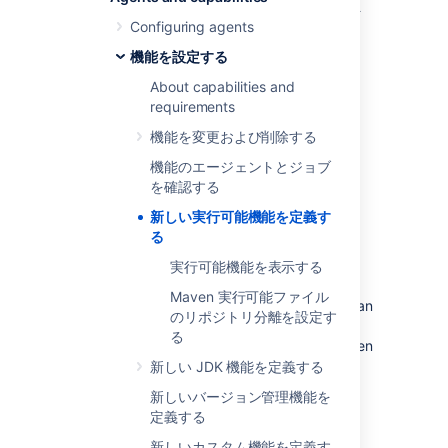
Bamboo では次の
実行可能ファイル
がサポート
Configuring agents
されています。
機能を設定する
ant
Maven
About capabilities and
requirements
Grails
NAnt
機能を変更および削除する
devenv.com
機能のエージェントとジョブ
msbuild.exe
を確認する
PHPUnit
新しい実行可能機能を定義す
カスタム コマンド (「make」など)
る
スクリプト
実行可能機能を表示する
Executables must be defined as capabilities
Maven 実行可能ファイル
(that is, registered) in Bamboo before they can
のリポジトリ分離を設定す
be used by tasks in a Bamboo job.
At least
る
one
capability was automatically defined when
you installed Bamboo, but you can define
新しい JDK 機能を定義する
additional capabilities for other executables.
新しいバージョン管理機能を
定義する
次のような実行可能機能を定義できます。
新しいカスタム機能を定義す