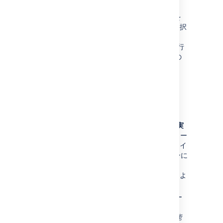
executable.
[
Path (パス)
] フィールドに適切なパスを
入力します。これは、前のステップで選択
した
タイプ
によって異なります。
Ant と Maven の場合、Bamboo では実行
可能ファイルのインストール フォルダの
場所をパスにする必要があります。
追加
を選択します。
注意
Pre-defined executables (定義済みの実
行可能ファイル)
— Bamboo のインストー
ル時に自動的に定義された実行可能ファイ
ルは、Bamboo のインストール先マシンに
存在していたシステム環境変数
(「ANT_HOME=/opt/java/ant」など) によ
って異なります。
Bamboo Server では、インストー
ル時に存在していた環境変数は、
Bamboo に
ローカル サーバー機能