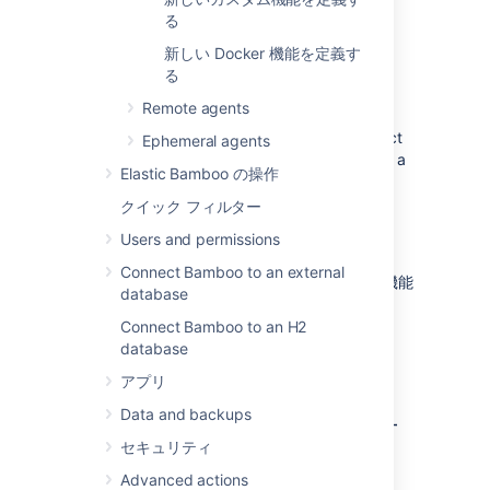
for a
specific
remote agent
る
shared by all
remote
agents
Once you have defined a new executable
新しい Docker 機能を定義す
capability in your Bamboo system, its label
る
(e.g. Ant) will appear in the
Executable
list
Remote agents
when you use the executable in a task (see
Configuring tasks
). The executable you select
Ephemeral agents
will be used every time the task is run during a
Elastic Bamboo の操作
build. That is, the task can only be run by
agents which have a capability that matches
クイック フィルター
the executable specified in the task's
Users and permissions
Executable
list.
Connect Bamboo to an external
エージェント固有の機能は、同じ名前の共有機能
database
(存在する場合) をオーバーライドします。
Connect Bamboo to an H2
database
アプリ
Data and backups
エージェント固有の実行可
セキュリティ
能機能を定義する
Advanced actions