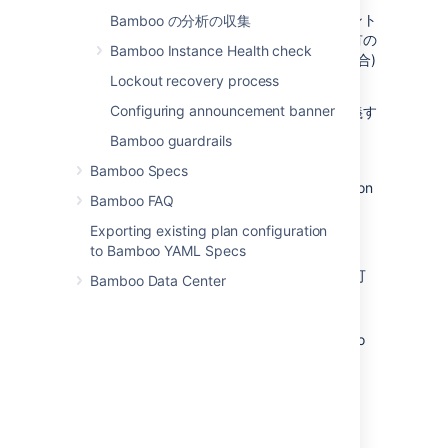
エージェント固有の機能
とは 1 つのエージェント
Bamboo の分析の収集
にのみ適用されるものです。エージェント固有の
Bamboo Instance Health check
機能の値は、同じ名前の
共有機能
(存在する場合)
の値をオーバーライドします。
Lockout recovery process
Configuring announcement banner
新しいエージェント固有の実行可能機能を定義す
るには、次の手順に従います。
Bamboo guardrails
対象のエージェントに移動します。
Bamboo Specs
In the Agent-specific capabilities section
Bamboo FAQ
of the
Capabilities
tab, select
Add
capability
.
Exporting existing plan configuration
to Bamboo YAML Specs
Select
Capability type
>
Executable
.
[
Type (タイプ)
] リストから適切な実行可
Bamboo Data Center
能ファイルを選択します。
In the
Executable label
, type a
name/label for the executable. Bamboo
uses this name in the
Executables
list
whenever a
task's executable is configured
.
In the
Path
field, type the path to the
installed executable. This will vary