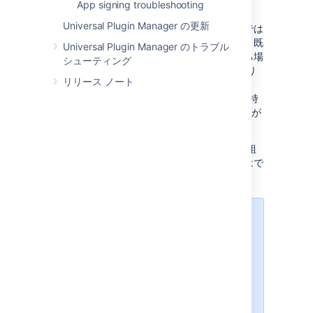
App signing troubleshooting
選択します。
Universal Plugin Manager の更新
アプリを無効化すると、アプリケーション内では
アプリの機能を即座に利用できなくなります。既
Universal Plugin Manager のトラブル
存のアーティファクトがアプリを使用している場
シューティング
合、エラー メッセージが表示される場合があり
リリース ノート
ます。たとえば、Team Calendars in
Confluence を無効化した場合、カレンダーを持
つ既存のページには "unknown macro" エラーが
表示されます。
システム アプリはアプリケーションの処理に組
み込まれているため、一般に無効化することはで
きません。
クラウド インスタンスでの有料ア
プリのサブスクライブ解除およびア
ンインストール
Apps cannot be disabled in
Atlassian Cloud applications. To
stop using an app, you must either
uninstall, or unsubscribe, which