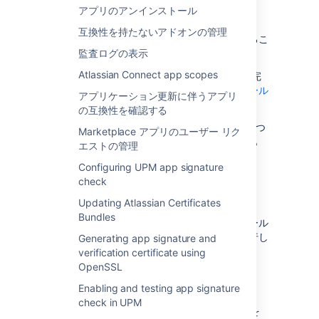
problems, and disabled apps can always be
アプリのアンインストール
re-enabled later.
互換性を持たないアドオンの管理
システム処理に必須であるアプリを無効化するこ
とはできません。
監査ログの表示
Atlassian Connect app scopes
アプリケーション インスタンスからアプリを完
全に削除したい場合、
アプリをアンインストール
アプリケーション更新に伴うアプリ
します。
の互換性を確認する
ユーザーがインストールしたアプリは、1 つずつ
Marketplace アプリのユーザー リク
無効化することも、まとめて無効化することも
エストの管理
(セーフ モード) できます。
Configuring UPM app signature
check
アプリの無効化
Updating Atlassian Certificates
Bundles
アプリケーションにあるユーザーがインストール
したアプリを無効化するには、次の手順を実行し
Generating app signature and
ます。
verification certificate using
From the top navigation bar in your
OpenSSL
application, select
Apps
, and
Enabling and testing app signature
then
Manage apps
check in UPM
無効化するアプリを見つけて [
無効化
] を