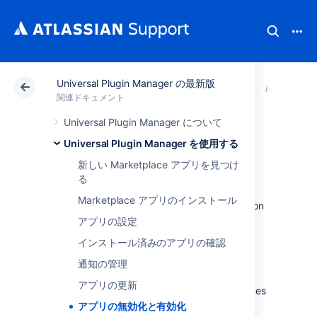
Universal Plugin Manager の最新版
アトラシアン サポート
関連ドキュメント
Universa
Univer
関連ドキュメント
Universal Plugin Manager について
アプリの無効化と
Universal Plugin Manager を使用する
有効化
新しい Marketplace アプリを見つけ
る
Marketplace アプリのインストール
You can enable or disable Atlassian application
apps (also known as add-ons or plugins) for
アプリの設定
Atlassian Server applications from the
インストール済みのアプリの確認
Manage add-ons
or
Manage apps
page.
Disabling an app makes its features
通知の管理
unavailable in the application, but it doesn't
アプリの更新
actually remove it. Disabling apps is sometimes
useful for troubleshooting application
アプリの無効化と有効化