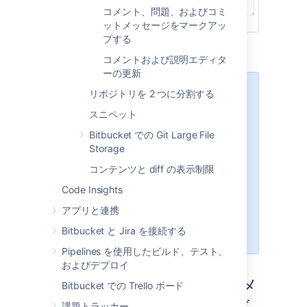
コメント、問題、およびコミ
ットメッセージをマークアッ
プする
コメントおよび説明エディタ
ーの更新
Python-Markdown
の次の
拡張子
が
リポジトリを 2 つに分割する
サポートされています。
スニペット
、
、
codehilite
tables
、
、
、
def_list
del
footnotes
Bitbucket での Git Large File
、
、
、
headerid
sane_lists
abbr
Storage
、
、
。
fenced_code
toc
wikilinks
コンテンツと diff の表示制限
Markdown では
タグなど
<table>
Code Insights
の任意 HTML はサポートされませ
アプリと連携
ん。
Bitbucket と Jira を接続する
Pipelines を使用したビルド、テスト、
およびデプロイ
コメントおよびコミット メ
Bitbucket での Trello ボード
課題トラッカー