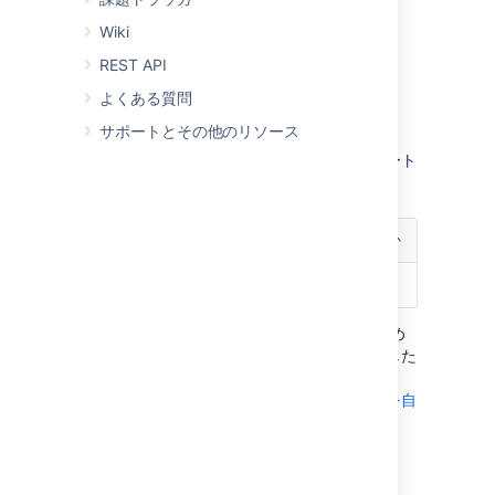
ッセージから Bitbuket オブ
ジェクトにリンクする
Wiki
REST API
課題
よくある質問
構文
:
issue #number
サポートとその他のリソース
指定された課題へのリンク。次の引数をサポート
します。
引数
説明
必須かどうか
Number (番号)
課題番号
はい
コミット メッセージに特定のキーワードを含め
ることで、課題をクローズしたり再オープンした
りすることができます。詳細については、「
ユーザーがコードをプッシュしたときに課題を自
動的に解決する
」を参照してください。
例
: