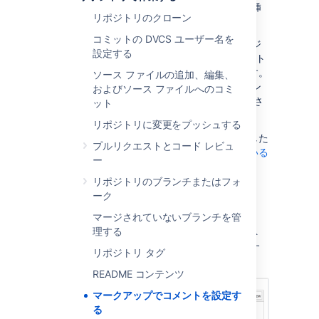
ス アカウントをメンションしたり、絵文字を挿
リポジトリのクローン
入したりすることもできます。
コミットの DVCS ユーザー名を
課題、プル リクエスト、コミットなどのリポジ
設定する
トリ固有の項目の場合、Bitbucket オブジェクト
への参照は常に現在のリポジトリを参照します。
ソース ファイルの追加、編集、
例えば、repoAlpha でプル リクエストにコメン
およびソース ファイルへのコミ
トを追加する際、repoBeta 内の課題にリンクさ
ット
せることはできません。
リポジトリに変更をプッシュする
見出しやコード参照などの特定の形式を追加した
プルリクエストとコード レビュ
い場合、任意のコメント欄で
サポートされている
ー
Markdown 構文
を使用できます。
リポジトリのブランチまたはフォ
ーク
Markdown の簡単な概要
マージされていないブランチを管
理する
Markdown 構文を使用すると、複雑なコメント
を作成できます。Markdown は、手動で入力す
リポジトリ タグ
るか、コメント バーを使用して適用できます。
README コンテンツ
マークアップでコメントを設定す
る