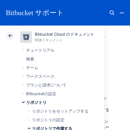
Bitbucket サポート
Bitbucket Cloud のドキュメント
アトラシアン サポート
Bitbucket
関連ドキュメント
リポジトリで
関連ドキュメント
クラウド
Data Center
チュートリアル
検索
マークアップでコ
チーム
メントを設定する
ワークスペース
プランと請求について
Bitbucketの設定
コメント、課題、およびコミット メッセージか
リポジトリ
ら直接、Bitbucket Cloud の課題、リクエスト、
およびユーザーを参照できます。参照を作成する
リポジトリをセットアップする
際、コメント (または課題) を保存すると、
リポジトリの設定
Bitbucket は自動的にそのオブジェクトへのリン
クを作成します。また、個人またはワークスペー
リポジトリで作業する