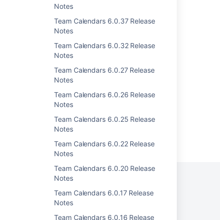
Notes
Team Calendars 2.3.1 Release Notes
Team Calendars 6.0.37 Release
Team Calendars 2.3.2 Release Notes
Notes
Team Calendars 6.0.32 Release
Team Calendars 3.2.1 Release Notes
Notes
Team Calendars 3.2.4 Release Notes
Team Calendars 6.0.27 Release
Notes
Team Calendars 3.2.6 Release Notes
Team Calendars 6.0.26 Release
Notes
Team Calendars 6.0.25 Release
Notes
Powered by
Confluence
and
Scroll Viewport
.
Team Calendars 6.0.22 Release
Notes
Team Calendars 6.0.20 Release
Notes
Team Calendars 6.0.17 Release
プライバシー ポリシー
Notes
利用規約
セキュリティ
Team Calendars 6.0.16 Release