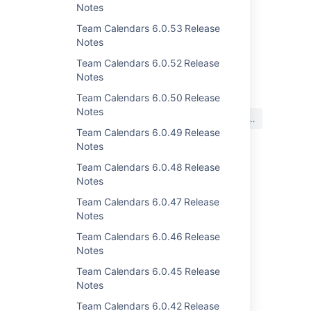
Notes
Team Calendars 6.0.53 Release
Notes
Team Calendars 6.0.52 Release
最終更新日: 2013 年 1 月 10 日
Notes
Team Calendars 6.0.50 Release
この内容はお役に立ちました
Notes
はい
いいえ
か?
Team Calendars 6.0.49 Release
Notes
Team Calendars 6.0.48 Release
関連コンテンツ
Notes
Team Calendars 6.0.47 Release
Team Calendars 3.1.3 Release Notes
Notes
Team Calendars 3.1.4 Release Notes
Team Calendars 6.0.46 Release
Notes
Team Calendars 3.2.3 Release Notes
Team Calendars 6.0.45 Release
Team Calendars 3.1.5 Release Notes
Notes
Team Calendars 3.2.2 Release Notes
Team Calendars 6.0.42 Release