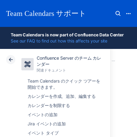
Team Calendars サポート
Team Calendars is now part of Confluence Data Center
See our FAQ to find out how this affects your site
Confluence Server のチーム カレ
アトラシアン サポート
Team Calendars 6.0
関連ドキュメント
Older releas
ンダー
関連ドキュメント
クラウド
Data Center 6.0
Team Calendars のクイック ツアーを
開始できます。
Team Calendars
カレンダーを作成、追加、編集する
3.0.1 Release Notes
カレンダーを制限する
イベントの追加
2013 年 1 月 10 日
Jira イベントの追加
イベント タイプ