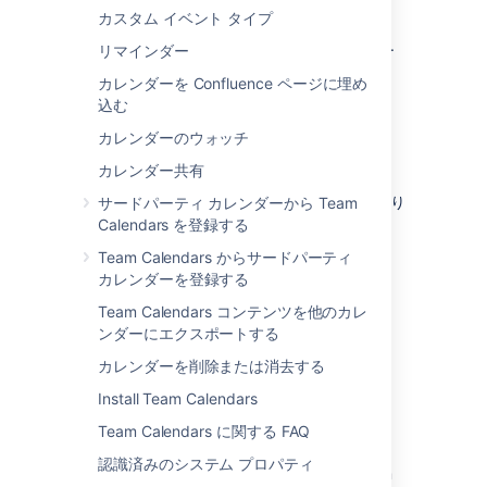
The Atlassian Team Calendars team is
カスタム イベント タイプ
pleased to announce the release of
Team
Calendars 3.0.1
, which is a bug-fix release.
リマインダー
カレンダーを Confluence ページに埋め
込む
カレンダーのウォッチ
カレンダー共有
修正の完全な一覧は、このページの下部にあり
サードパーティ カレンダーから Team
ます。
Calendars を登録する
Team Calendars からサードパーティ
カレンダーを登録する
Don't have Team Calendars 3.0 yet?
Team Calendars コンテンツを他のカレ
Take a look at the new features and other
ンダーにエクスポートする
highlights in the
カレンダーを削除または消去する
Team Calendars 3.0 Release Notes
Install Team Calendars
Release Notices
Team Calendars に関する FAQ
認識済みのシステム プロパティ
Upgrading from a previous version of Team