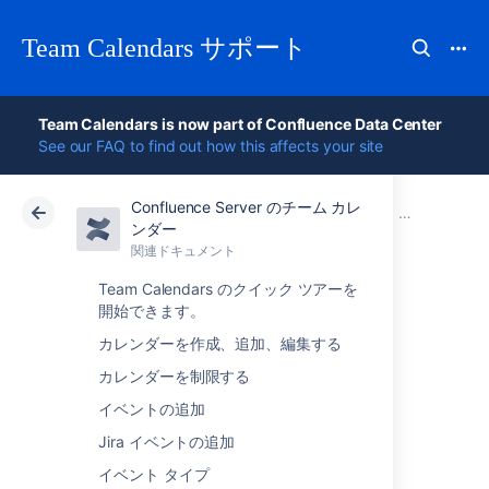
Team Calendars サポート
Team Calendars is now part of Confluence Data Center
See our FAQ to find out how this affects your site
Confluence Server のチーム カレ
アトラシアン サポート
Team Calendars 6.0
関連ドキュメント
Older releas
ンダー
関連ドキュメント
クラウド
Data Center 6.0
Team Calendars のクイック ツアーを
開始できます。
Team Calendars
カレンダーを作成、追加、編集する
2.3.2 Release Notes
カレンダーを制限する
イベントの追加
2012 年 7 月 17 日
Jira イベントの追加
イベント タイプ