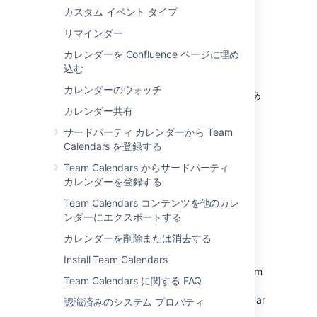
The Atlassian Team Calendars team is
カスタム イベント タイプ
pleased to announce the release of
Team
Calendars 2.3.2
, which is a bug-fix
リマインダー
release.
カレンダーを Confluence ページに埋め
込む
カレンダーのウォッチ
修正の完全な一覧は、このページの下部にあ
ります。
カレンダー共有
サードパーティ カレンダーから Team
Calendars を登録する
Don't have Team Calendars 2.3 yet?
Team Calendars からサードパーティ
Take a look at the new features and other
カレンダーを登録する
highlights in the
Team Calendars コンテンツを他のカレ
Team Calendars 2.3 Release Notes
ンダーにエクスポートする
カレンダーを削除または消去する
Release Notices
Install Team Calendars
Upgrading from a previous version of Team
Team Calendars に関する FAQ
Calendars is straightforward. We
recommend that you back up your calendar
認識済みのシステム プロパティ
data before upgrading.