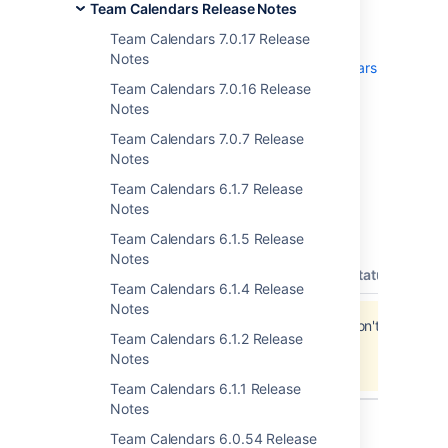
Team Calendars Release Notes
To upgrade, simply click '
upgrade
' in the
Team Calendars 7.0.17 Release
Team Calendars entry of the plugins
Notes
administration screens. See
Team Calendars
on plugins.atlassian.com
for more
Team Calendars 7.0.16 Release
information.
Notes
Team Calendars 7.0.7 Release
Notes
Team Calendars 6.1.7 Release
Updates and Fixes in this
Notes
Release
Team Calendars 6.1.5 Release
Notes
type
key
summary
priority
status
reso
Team Calendars 6.1.4 Release
Notes
Jira project doesn't exist or you don't have
Team Calendars 6.1.2 Release
permission to view it.
Notes
View these issues in Jira
Team Calendars 6.1.1 Release
Notes
Team Calendars 6.0.54 Release