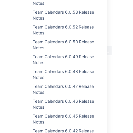
Notes
Team Calendars 6.0.53 Release
Notes
Team Calendars 6.0.52 Release
最終更新日 2012 年 7 月 17 日
Notes
Team Calendars 6.0.50 Release
この内容はお役に立ちました
Notes
はい
いいえ
か?
Team Calendars 6.0.49 Release
Notes
Team Calendars 6.0.48 Release
関連コンテンツ
Notes
Team Calendars 6.0.47 Release
Team Calendars 2.3.1 Release Notes
Notes
Team Calendars 3.2.2 Release Notes
Team Calendars 6.0.46 Release
Notes
Team Calendars 3.2.3 Release Notes
Team Calendars 6.0.45 Release
Team Calendars 3.2.1 Release Notes
Notes
Team Calendars 3.2.4 Release Notes
Team Calendars 6.0.42 Release