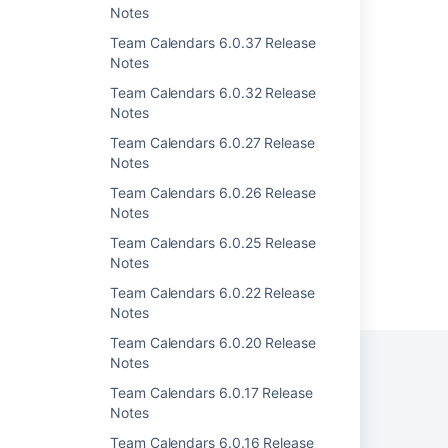
Notes
Team Calendars 3.2.6 Release Notes
Team Calendars 6.0.37 Release
Team Calendars 3.0.1 Release Notes
Notes
Team Calendars 6.0.32 Release
Team Calendars 3.1.3 Release Notes
Notes
Team Calendars 3.1.4 Release Notes
Team Calendars 6.0.27 Release
Notes
Team Calendars 3.1.5 Release Notes
Team Calendars 6.0.26 Release
Notes
Team Calendars 6.0.25 Release
Notes
Powered by
Confluence
and
Scroll Viewport
.
Team Calendars 6.0.22 Release
Notes
Team Calendars 6.0.20 Release
Notes
Team Calendars 6.0.17 Release
プライバシー ポリシー
Notes
利用規約
セキュリティ
Team Calendars 6.0.16 Release