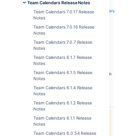
Team Calendars Release Notes
Team Calendars entry of the plugins
administration screens. See
Team Calendars
Team Calendars 7.0.17 Release
on plugins.atlassian.com
for more
Notes
information.
Team Calendars 7.0.16 Release
Notes
Team Calendars 7.0.7 Release
Notes
Updates and Fixes in this
Team Calendars 6.1.7 Release
Release
Notes
Team Calendars 6.1.5 Release
type
鍵
要
優
ス
resolution
Notes
(キ
約
先
テ
Team Calendars 6.1.4 Release
ー)
度
ー
Notes
タ
ス
Team Calendars 6.1.2 Release
Notes
予期しないエラーのため、データ
Team Calendars 6.1.1 Release
を取得できません。
Notes
Jira でこれらの課題を表示する
Team Calendars 6.0.54 Release