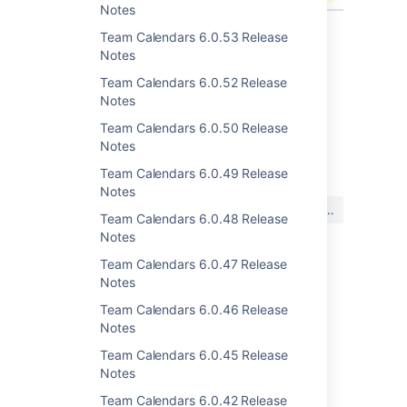
Notes
Team Calendars 6.0.53 Release
Notes
Team Calendars 6.0.52 Release
Notes
Team Calendars 6.0.50 Release
最終更新日 2012 年 4 月 26 日
Notes
Team Calendars 6.0.49 Release
Notes
この内容はお役に立ちました
はい
いいえ
か?
Team Calendars 6.0.48 Release
Notes
Team Calendars 6.0.47 Release
Notes
関連コンテンツ
Team Calendars 6.0.46 Release
Team Calendars 2.1.1 Release Notes
Notes
Team Calendars 6.0.45 Release
Team Calendars 2.2.1 Release Notes
Notes
Team Calendars 2.2.2 Release Notes
Team Calendars 6.0.42 Release