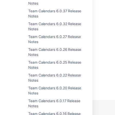
Notes
Team Calendars 1.2.4 Release Notes
Team Calendars 6.0.37 Release
Team Calendars 1.2.3 Release Notes
Notes
Team Calendars 2.4.1 Release Notes
Team Calendars 6.0.32 Release
Notes
Team Calendars 2.3.1 Release Notes
Team Calendars 6.0.27 Release
Team Calendars 1.2.2 Release Notes
Notes
Team Calendars 2.4.2 Release Notes
Team Calendars 6.0.26 Release
Notes
Team Calendars 2.4.4 Release Notes
Team Calendars 6.0.25 Release
Notes
Team Calendars 6.0.22 Release
Notes
Powered by
Team Calendars 6.0.20 Release
Confluence
and
Scroll Viewport
.
Notes
Team Calendars 6.0.17 Release
Notes
Team Calendars 6.0.16 Release