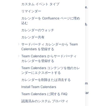
pleased to announce the release of
Team
カスタム イベント タイプ
Calendars 2.1.2
, which is a bug-fix release.
リマインダー
カレンダーを Confluence ページに埋め
込む
修正の完全な一覧は、このページの下部にあ
ります。
カレンダーのウォッチ
カレンダー共有
Don't have Team Calendars 2.1 yet?
サードパーティ カレンダーから Team
Calendars を登録する
Take a look at the new features and other
Team Calendars からサードパーティ
highlights in the
カレンダーを登録する
Team Calendars 2.1 Release Notes
Team Calendars コンテンツを他のカレ
ンダーにエクスポートする
Release Notices
カレンダーを削除または消去する
Upgrading from a previous version of Team
Install Team Calendars
Calendars is straightforward. We
recommend that you back up your calendar
Team Calendars に関する FAQ
data before upgrading.
認識済みのシステム プロパティ
To upgrade, simply click '
upgrade
' in the