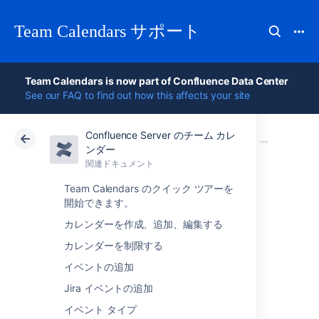
Team Calendars サポート
Team Calendars is now part of Confluence Data Center
See our FAQ to find out how this affects your site
Confluence Server のチーム カレ
アトラシアン サポート
Team Calendars 6.0
関連ドキュメント
Older releas
ンダー
関連ドキュメント
クラウド
Data Center 6.0
Team Calendars のクイック ツアーを
開始できます。
Team Calendars
カレンダーを作成、追加、編集する
2.1.2 Release Notes
カレンダーを制限する
イベントの追加
Jira イベントの追加
26 April 2012
イベント タイプ
The Atlassian Team Calendars team is