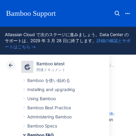
Bamboo Support
Atlassian Cloud で次のステージに進みましょう。Data Center の
サポートは、2029 年 3 月 28 日に終了します。
詳細の確認とサポ
ートはこちら ->
Bamboo latest
アトラシアン サポート
Bamboo 12.1
関連ドキュメント
用語集
関連ドキュメント
Data Center 12.1
Bamboo を使い始める
Installing and upgrading
ビルド
Using Bamboo
Bamboo Best Practice
A build is the execution of either a
plan
or a
job
.
Administering Bamboo
The execution of a plan is referred to as a plan
build and that of a job is a job build.
Bamboo Specs
Bamboo FAQ