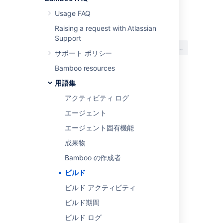
最終更新日 2021 年 7 月 18 日
Usage FAQ
Raising a request with Atlassian
Support
この内容はお役に立ちました
はい
いいえ
か?
サポート ポリシー
Bamboo resources
用語集
関連コンテンツ
アクティビティ ログ
Working with build results
エージェント
エージェント固有機能
Build Process for 2.0
成果物
Plan what you can build with Forge
Bamboo の作成者
Viewing a build log
ビルド
Viewing a build log
ビルド アクティビティ
Begin your platform engineer evolution
ビルド期間
Get started quickly with Forge
ビルド ログ