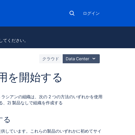
ログイン
、
してください。
クラウド
Data Center
用を開始する
こ
ラシアンの組織は、次の 2 つの方法のいずれかを使用
の
る、2) 製品なしで組織を作成する
セ
ク
シ
する
ョ
ン
を提供しています。これらの製品のいずれかに初めてサイ