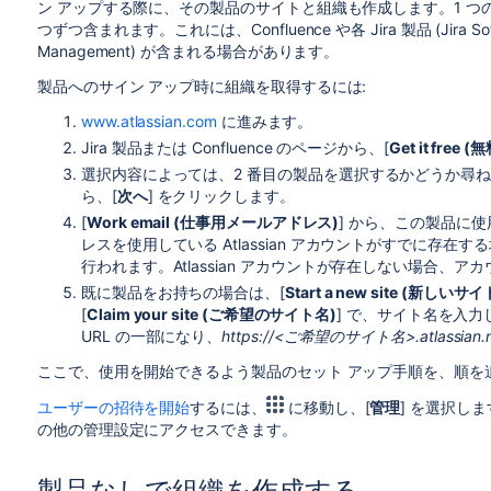
ン アップする際に、その製品のサイトと組織も作成します。1 つ
つずつ含まれます。これには、Confluence や各 Jira 製品 (Jira Softw
Management
) が含まれる場合があります。
製品へのサイン アップ時に組織を取得するには:
www.atlassian.com
に進みます。
Jira 製品または Confluence のページから、[
Get it free
選択内容によっては、2 番目の製品を選択するかどうか尋
ら、[
次へ
] をクリックします。
[
Work email (仕事用メールアドレス)
] から、この製品に
レスを使用している Atlassian アカウントがすでに存
行われます。Atlassian アカウントが存在しない場合、
既に製品をお持ちの場合は、[
Start a new site (新し
[
Claim your site (ご希望のサイト名)
] で、サイト名を入
URL の一部になり、
https://<ご希望のサイト名>.atlassian.n
ここで、使用を開始できるよう製品のセット アップ手順を、順を
ユーザーの招待を開始
するには、
に移動し、[
管理
] を選択し
の他の管理設定にアクセスできます。