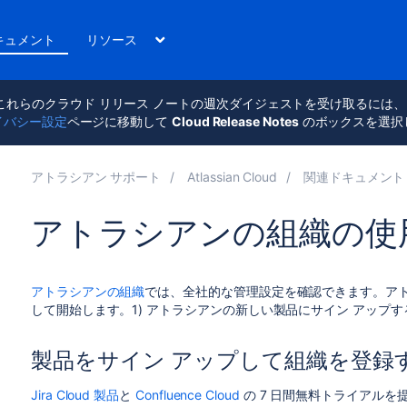
キュメント
リソース
これらのクラウド リリース ノートの週次ダイジェストを受け取るには
イバシー設定
ページに移動して
Cloud Release Notes
のボックスを選択
アトラシアン サポート
Atlassian Cloud
関連ドキュメント
アトラシアンの組織の使
アトラシアンの組織
では、全社的な管理設定を確認できます。アト
して開始します。1) アトラシアンの新しい製品にサイン アップす
製品をサイン アップして組織を登録
Jira Cloud 製品
と
Confluence Cloud
の 7 日間無料トライアル