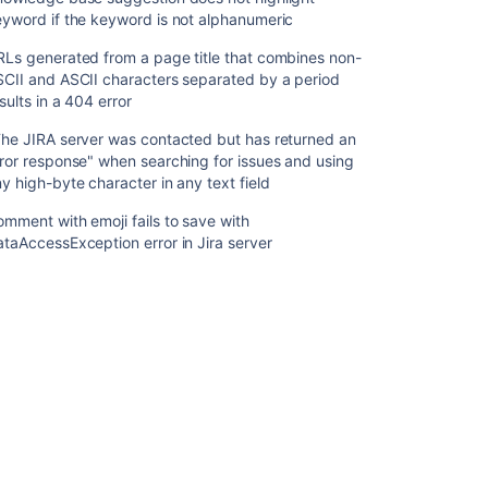
yword if the keyword is not alphanumeric
Atlassian
Access
Ls generated from a page title that combines non-
と
CII and ASCII characters separated by a period
ク
sults in a 404 error
ラ
he JIRA server was contacted but has returned an
ウ
ror response" when searching for issues and using
ド
y high-byte character in any text field
製
品
mment with emoji fails to save with
へ
taAccessException error in Jira server
の
移
行
組
織
の
Okta
ア
カ
ウ
ン