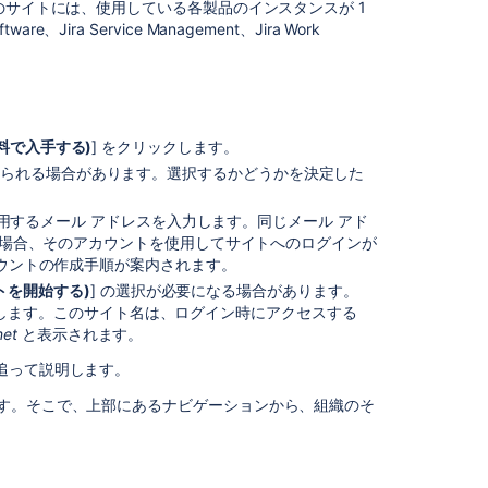
の
のサイトには、使用している各製品のインスタンスが 1
項
are、Jira Service Management、
Jira Work
目
ク
ラ
ウ
 (無料で入手する)
] をクリックします。
ド
ねられる場合があります。選択するかどうかを決定した
製
品
の
使用するメール アドレスを入力します。同じメール アド
管
在する場合、そのアカウントを使用してサイトへのログインが
理
アカウントの作成手順が案内されます。
機
いサイトを開始する)
] の選択が必要になる場合があります。
能
力します。このサイト名は、ログイン時にアクセスする
et
と表示されます。
ユ
ー
追って説明します。
ザ
ます。そこで、上部にあるナビゲーションから、組織のそ
ー
に
管
理