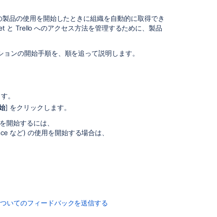
者
権
合、それらの製品の使用を開始したときに組織を自動的に取得でき
限
ket と Trello へのアクセス方法を管理するために、製品
を
付
与
スクリプションの開始手順を、順を追って説明します。
す
る
Atlassian
ます。
組
始
] をクリックします。
織
管理を開始するには、
組
ence など) の使用を開始する場合は、
織
に
必
要
な
製
品
の
についてのフィードバックを送信する
イ