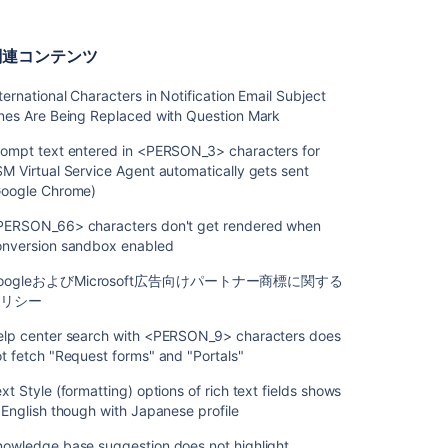
ン
ス
タ
関連コンテンツ
ン
ス
ternational Characters in Notification Email Subject
数
ines Are Being Replaced with Question Mark
Atlassian
rompt text entered in <PERSON_3> characters for
Access
M Virtual Service Agent automatically gets sent
の
Google Chrome)
セ
キ
PERSON_66> characters don't get rendered when
ュ
onversion sandbox enabled
リ
oogleおよびMicrosoft広告向けパートナー商標に関する
テ
ポリシー
ィ
ポ
elp center search with <PERSON_9> characters does
リ
t fetch "Request forms" and "Portals"
シ
ー
xt Style (formatting) options of rich text fields shows
と
 English though with Japanese profile
機
能
nowledge base suggestion does not highlight