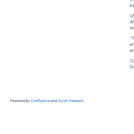
ke
UR
AS
re
"T
er
an
Co
Da
Powered by
Confluence
and
Scroll Viewport
.