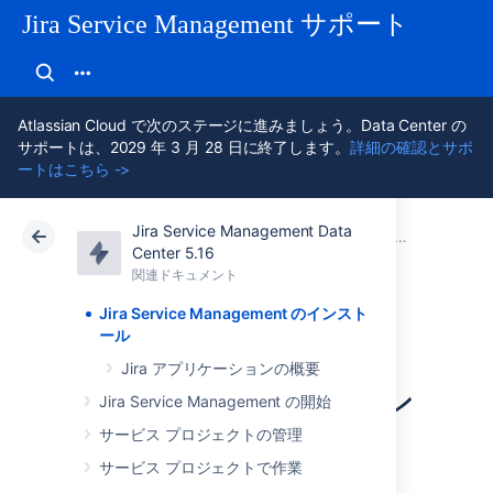
Jira Service Management サポート
Atlassian Cloud で次のステージに進みましょう。Data Center の
サポートは、2029 年 3 月 28 日に終了します。
詳細の確認とサポ
ートはこちら ->
Jira Service Management Data
アトラシアン サポート
Jira Service Management 5.16
関連ドキュメント
Center 5.16
関連ドキュメント
クラウド
Data Center 5.16
Jira Service Management のインスト
ール
Jira Service
Jira アプリケーションの概要
Management のイン
Jira Service Management の開始
サービス プロジェクトの管理
ストール
サービス プロジェクトで作業