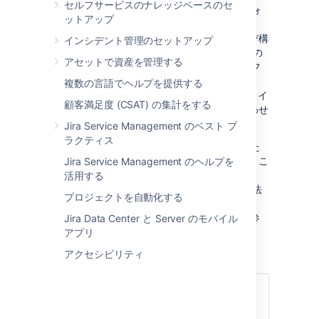
セルフサービスのナレッジベースのセ
Jira Service Management は Jira プラットフォ
ットアップ
ーム上に構築されており、サービス リクエス
ト、インシデント、問題、変更、資産、および構
インシデント管理のセットアップ
成管理のために IT チームが必要とするすべての
アセットで資産を管理する
機能を備えています。Jira アプリケーション フ
ァミリ (Jira Software、Jira Service
複数の言語でヘルプを提供する
Management、Jira Core) の一部であり、同じイ
顧客満足度 (CSAT) の集計をする
ンスタンス上で個別に使用することも組み合わせ
て使用することもできます。
Jira Service Management のベスト プ
ラクティス
Jira Service Management をインストールまた
はアップグレードする準備ができている場合、こ
Jira Service Management のヘルプを
のガイドをご利用ください。Jira Service
活用する
Management をインストール済みで、設定方法
プロジェクトを自動化する
や使用方法を確認したい場合は、
Jira Service Management のドキュメント
を参
Jira Data Center と Server のモバイル
照してください。
アプリ
アクセシビリティ
1. システム要件