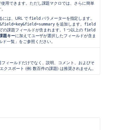
a 課題マクロで使用できます。ただし課題マクロでは、さらに簡単
cron
す。
式
の
には、URL で
パラメーターを指定します。
field
作
を追加します。
&field=key&field=summary
field
成
て
の課題フィールドが含まれます。1 つ以上の
field
課題キー
に加えてユーザが選択したフィールドが含ま
ルド一覧」をご参照ください。
関
連
コ
ン
題フィールドだけでなく、説明、コメント、およびそ
テ
クスポート (例: 数百件の課題) は推奨されません。
ン
ツ
How
the
Knowledge
Base
search
works
] This is a test</title>
on