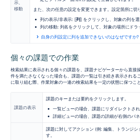
示、
移動
また、次の任意の設定を変更できます。設定箇所に切
列の表示/非表示: [
列
] をクリックし、対象の列を選
列の移動: 列名をクリックして、対象の場所にドラ
自身の列設定に列を追加できないのはなぜですか?
列が見つからない場合、次の制限のいずれかに該
課題フィールドの列で表示できるのは、 非表
個々の課題での作業
いるフィールドのみです。
既存の任意のカスタム フィールドを列の一覧
検索結果に表示される個々の課題を、課題ナビゲーターから直接
いて、ユーザーが適切な権限を持っている場合
件を満たさなくなった場合も、課題の一覧は引き続き表示される
一部のカスタム フィールドは、選択されてい
に取り組む際、作業対象の一連の検索結果を一定の状態に保つこ
ない場合があります。たとえば、プロジェクト
ジェクトに限定された場合にのみ表示されます
課題のキーまたは要約をクリックします。
その課題タイプに限定された場合にのみ表示さ
課題の表示
一覧ビューの場合、課題にリダイレクトされま
詳細ビューの場合、課題の詳細が右側のパネ
課題に対してアクション (例: 編集、トランジ
す。