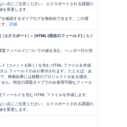
れない点にご注意ください。エクスポートされる課題の
セ
値を変更します。
ク
シ
文字を確認するダイアログを無効化できます。この場
ョ
ます。
詳細
ン
の
 [
エクスポート
] > [
HTML (現在のフィールド)
] をク
項
目
の課題フィールドについての値を含む、ヘッダー行が含
フ
ィ
 (コメントを除く) を含む HTML ファイルを作成
ル
タム フィールドのみが表示されます。たとえば、あ
タ
能で、検索結果には複数のプロジェクトがある場合、
ー
れません。特定の課題タイプでのみ使用可能なフィール
へ
の
題フィールドを含む HTML ファイルを作成します。
配
信
れない点にご注意ください。エクスポートされる課題の
登
値を変更します。
録
用
の