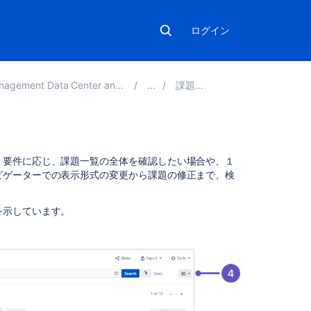
ログイン
ement Data Center and Server 5.5
課題の検索
こ
。要件に応じ、課題一覧の全体を確認したい場合や、１
の
ビゲーターでの表示形式の変更から課題の修正まで、検
ペ
ー
を示しています。
ジ
の
内
容
検
索