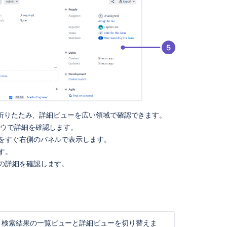
結
果
の
表
示
形
式
を
変
更
す
る
折りたたみ、詳細ビューを広い領域で確認できます。
ドウで詳細を確認します。
個々
をすぐ右側のパネルで表示します。
の
す。
課
題
の詳細を確認します。
で
の
作
業
検
て、検索結果の一覧ビューと詳細ビューを切り替えま