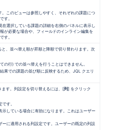
索
結
す。このビューは参照しやすく、それぞれの課題につ
果
適です。
を
共
、現在選択している課題の詳細を右側のパネルに表示し
有
情報が必要な場合や、フィールドのインライン編集を
す
適です。
る
ると、並べ替え順が昇順と降順で切り替わります。次
検
索
まるすべての行) での並べ替えを行うことはできません。
結
果
結果での課題の並び順に反映するため、JQL クエリ
を
Confluence
で
きます。列設定を切り替えるには、[
列
] をクリック
表
示
定です。
す
る
を表示している場合に有効になります。これはユーザー
検
のユーザーに適用される列設定です。ユーザーの既定の列設
索