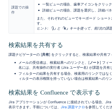
一覧ビューの場合、歯車アイコンをクリック
課題での操
詳細ビューの場合、課題を選択し、詳細パネ
作
また、それぞれのビューでキーボード ショー
す。
ヒント:
「j」
と
「k」
キーを使って、前/次の課
検索結果を共有する
課題ナビゲーターの [
共有
] をクリックすると、検索結果や共有
メールの受信者は、検索結果へのリンクと、[
ノート
] フィ
名には、共有操作の実行者 (Jira ユーザー名) が課題を
フィルターの結果を共有する場合、検索用のリンクではな
ィルターの表示権限を持っていない場合は検索結果へのリ
検索結果を Confluence で表示する
Jira アプリケーションが Confluence に接続されている場合、Ji
表示できます。手順については、
Jira 課題マクロ
を参照してくだ