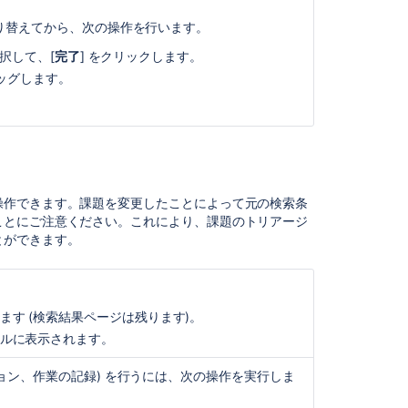
結
果
り替えてから、次の操作を行います。
を
択して、[
完了
] をクリックします。
グ
ッグします。
ラ
フ
と
当していないことを確認します。
し
て
示に設定されておらず、ユーザーが表示権限を持って
表
示
に追加できますが、これは、フィールドが表示されて
操作できます。課題を変更したことによって元の検索条
す
に限ります。
ことにご注意ください。これにより、課題のトリアージ
る
ても、すべての課題用の課題ナビゲーターに表示され
とができます。
固有のカスタムフィールドは、フィルターがそのプロ
検
。課題タイプのカスタムフィールドは、フィルターが
索
れます。
結
果
す (検索結果ページは残ります)。
の
ルに表示されます。
エ
ク
ション、作業の記録) を行うには、次の操作を実行しま
ス
ポ