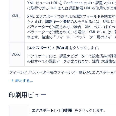
XML ビューの URL を Confluence の Jir
に取得できる JQL または課題検索 URL を使用できま
XML
XML エクスポートで返される課題フィールドを制限する
たとえば、
課題キー
と
要約
のみを含めるには、URL に
パラメーターが指定されない場合、XML 出力には
すべ
パラメーターが指定されている場合、XML 出力には、
れます。後述の「フィールド パラメーター用のフィー
[
エクスポート
] > [
Word
] をクリックします。
Word
エクスポートには、課題ナビゲーターで設定済みの課
の他すべての課題データが含まれます。注意: 大規模なエ
フィールド パラメーター用のフィールド一覧 (XMLエクスポート):
表示する...
値
XML 出力例
印刷用ビュー
title
<title>[TEST-4
[
エクスポート
] > [
印刷用
] をクリックします。