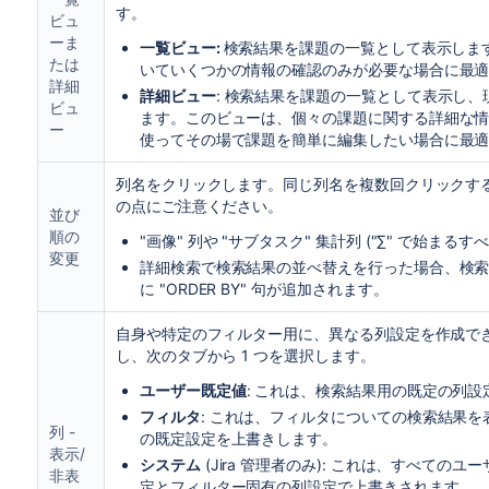
す。
ビュ
ーま
一覧ビュー:
検索結果を課題の一覧として表示しま
たは
いていくつかの情報の確認のみが必要な場合に最
詳細
詳細ビュー
: 検索結果を課題の一覧として表示し
ビュ
ます。このビューは、個々の課題に関する詳細な
ー
使ってその場で課題を簡単に編集したい場合に最
列名をクリックします。同じ列名を複数回クリックす
の点にご注意ください。
並び
順の
"画像" 列や "サブタスク" 集計列 ("∑" で始
変更
詳細検索で検索結果の並べ替えを行った場合、検索
に "ORDER BY" 句が追加されます。
自身や特定のフィルター用に、異なる列設定を作成で
し、次のタブから 1 つを選択します。
ユーザー既定値
: これは、検索結果用の既定の列設
フィルタ
: これは、フィルタについての検索結果
列 -
の既定設定を上書きします。
表示/
システム
(Jira 管理者のみ): これは、すべて
非表
定とフィルター固有の列設定で上書きされます。