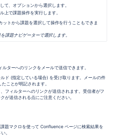
ー
して、オプションから選択します。
ト
ル上で課題操作を実行します。
印
トカットから課題を選択して操作を行うこともできま
刷
用
題を課題ナビゲーターで選択します。
ビ
ュ
ー
検
フィルターへのリンクをメールで送信できます。
索
結
ールド (指定している場合) を受け取ります。メールの件
果
共有したことが明記されます。
へ
く、フィルターへのリンクが送信されます。受信者がフ
の
ンクが送信される点にご注意ください。
配
信
登
録
ra 課題マクロを使って Confluence ページに検索結果を
検
さい。
索