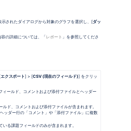
結
果
で
課
。表示されたダイアログから対象のグラフを選択し、[
ダッ
題
を
内容の詳細については、「
レポート
」を参照してくださ
一
括
修
正
す
る
[
エクスポート
] > [
CSV (現在のフィールド)
] をクリッ
次
の
ス
題フィールド、コメントおよび添付ファイルとヘッダー
テ
ッ
ィールド、コメントおよび添付ファイルが含まれます。
プ
ヘッダー行の「コメント」や「添付ファイル」に複数
こ
れている課題フィールドのみが含まれます。
の