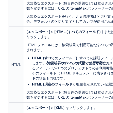
大規模なエクスポート (数百件の課題など) は推奨さ
数を変更するには、URL の
tempMax
パラメーターの
大規模なエクスポートを行う、Jira 管理者は区切り
合、デフォルトの区切り文字としてカンマが使用され
[
エクスポート
] > [
HTML (すべてのフィールド)
] または
リックします。
HTML ファイルには、検索結果で利用可能なすべて
まれます。
HTML (すべてのフィールド)
:
すべての課題フィールド
します。
検索結果のすべての課題で使用可能な
カス
HTML
るフィールドが 1 つのプロジェクトでのみ利用可
そのフィールドは HTML ドキュメントに表示さ
ドの場合も同様です。
HTML (現在のフィールド)
: 現在表示されている課
大規模なエクスポート (数百件の課題など) は推奨さ
数を変更するには、URL の
tempMax
パラメーターの
[
エクスポート
] > [
XML
] をクリックします。