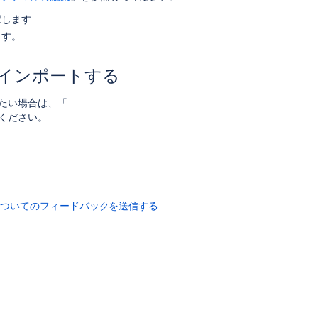
ン
択します
ト
か
ます。
ら
コ
をインポートする
ン
テ
成したい場合は、「
ン
ください。
ツ
を
イ
ン
ポ
ー
についてのフィードバックを送信する
ト
す
る
関
連
コ