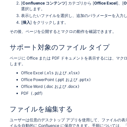
[
Confluence コンテンツ
] カテゴリから [
Office Excel
]、[
O
選択します。
表示したいファイルを選択し、追加のパラメーターを入力
[
挿入
] をクリックします。
その後、ページを公開するとマクロの動作を確認できます。
サポート対象のファイル タイプ
ページに Office または PDF ドキュメントを表示するには、マ
します。
Office Excel (.
および .
xls
xlsx)
Office PowerPoint (.
および .
ppt
pptx)
Office Word (.
および .
doc
docx)
PDF (
)
.pdf
ファイルを編集する
ユーザーは任意のデスクトップ アプリを使用して、ファイルの表
イルを自動的に Confluence に保存できます。手順については、