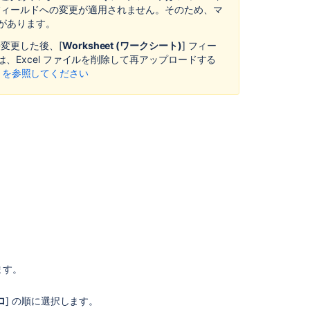
 フィールドへの変更が適用されません。そのため、マ
こ
合があります。
の
マ
を変更した後、[
Worksheet (ワークシート)
] フィー
ク
Excel ファイルを削除して再アップロードする
ロ
10 を参照してください
を
ペ
ー
ジ
に
追
加
す
る
サ
ポ
ー
ト
ます。
対
象
ロ
] の順に選択します。
の