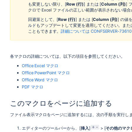
も変更しない限り、[
Row (行)
] または [
Column (列)
]
クロで Excel ファイルの正しい範囲が表示されない場
回避策として、[
Row (行)
] または [
Column (列)
] の値
ルドもアップデートして変更を適用してください。または、
こともできます。
詳細については CONFSERVER-736
各マクロの詳細については、以下の項目を参照してください。
Office Excel マクロ
Office PowerPoint マクロ
Office Word マクロ
PDF マクロ
このマクロをページに追加する
ファイル表示マクロをページに追加するには、次の手順を実行し
エディターのツールバーから、[
挿入
]
> [
その他のマク