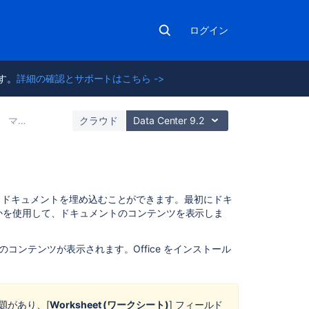
ログイン
ます。
詳細の確認とサポートはこちら ->
マクロ
クラウド
Data Center 9.2
こ
PDF ドキュメントを埋め込むことができます。最初にドキ
の
かを使用して、ドキュメントのコンテンツを表示しま
ペ
ー
トのコンテンツが表示されます。Office をインストール
ジ
の
内
容
問題があり、[
Worksheet (ワークシート)
] フィールド