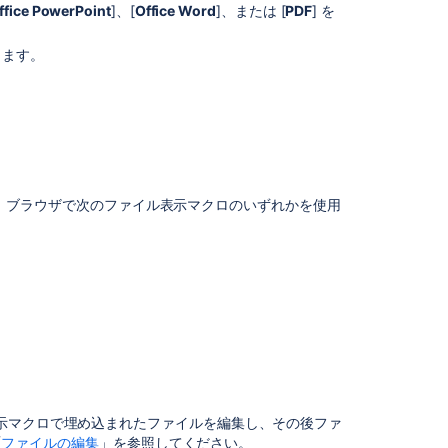
フ
ffice PowerPoint
]、[
Office Word
]、または [
PDF
] を
ァ
イ
します。
ル
タ
イ
プ
フ
ァ
イ
クロ ブラウザで次の
ファイル表示
マクロのいずれかを使用
ル
を
編
集
す
る
Word
ド
キ
ュ
示マクロで埋め込まれたファイルを編集し、その後ファ
メ
「
ファイルの編集
」を参照してください。