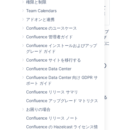
リスト スタイル
パラメー
権限と制限
ターが
table
に設定されて
Team Calendars
いる場合にのみ表示されま
す。
アドオンと連携
Confluence のユースケース
Confluence の保存形式または wiki マークアップ
Confluence 管理者ガイド
で使用されるパラメーター名がマクロ ブラウザ
で使用されるラベルと異なる場合、以下の一覧に
Confluence インストールおよびアップ
括弧付きで表示されます (
)。
example
グレード ガイド
Confluence サイトを移行する
このマクロを追加するその
Confluence Data Center
他の方法
Confluence Data Center 向け GDPR サ
ポート ガイド
手入力でこのマクロを追加する
Confluence リリース サマリ
「
{
」と入力してからマクロ名の入力を開始する
Confluence アップグレード マトリクス
と、マクロの一覧が表示されます。
お困りの場合
Confluence リリース ノート
Confluence の Hazelcast ライセンス情