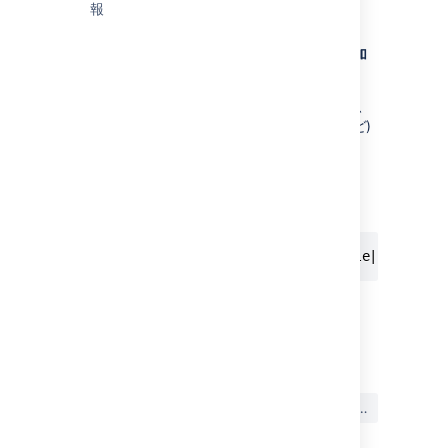
報
Wiki マークアップを使用してこのマクロを追加
する
これは、エディタ外部 (スペースのサイドバー、
ヘッダー、フッターのカスタム コンテンツなど)
でマクロを追加する場合に便利です。
マクロ名:
recently-used-labels
マクロ本文:
なし。
{recently-used-labels:title=My title|scope=sp
最終更新日: 2024 年 12 月 10 日
この内容はお役に立ちました
はい
いいえ
か?