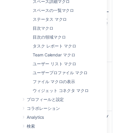
スペース詳細マクロ
)
バ
(scope
グローバル
—
ル
スペースの一覧マクロ
Confluence インストー
ルのすべてのサイト ス
ステータス マクロ
ペース (
個人以外)
が対
目次マクロ
象となります。
スペース
— 現在のス
目次の領域マクロ
ペース。
タスク レポート マクロ
個人
— ユーザーの個
Team Calendar マクロ
人スペース。
ユーザー リスト マクロ
リスト
list
リスト
-
ラベルを水平
ユーザープロファイル マクロ
スタイル
方向に表示します。
)
(style
テーブル
– ラベルが追
ファイル マクロの表示
加されたページや、そ
ウィジェット コネクタ マクロ
れを追加したユーザー
などの追加情報を含み
プロフィールと設定
ます。
コラボレーション
表タイト
な
リストの一番上に、テーブ
Analytics
ル
し
ル スタイルでタイトルを
検索
)
追加します。タイトルは、
(title